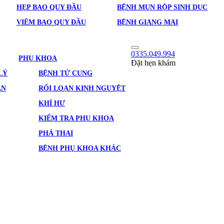
HẸP BAO QUY ĐẦU
BỆNH MỤN RỘP SINH DỤC
VIÊM BAO QUY ĐẦU
BỆNH GIANG MAI
0335.049.994
PHỤ KHOA
Đặt hẹn khám
LÝ
BỆNH TỬ CUNG
ẢN
RỐI LOẠN KINH NGUYỆT
KHÍ HƯ
KIỂM TRA PHỤ KHOA
PHÁ THAI
BỆNH PHỤ KHOA KHÁC