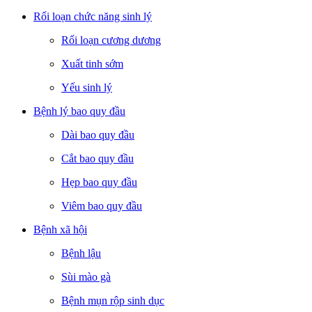
Rối loạn chức năng sinh lý
Rối loạn cương dương
Xuất tinh sớm
Yếu sinh lý
Bệnh lý bao quy đầu
Dài bao quy đầu
Cắt bao quy đầu
Hẹp bao quy đầu
Viêm bao quy đầu
Bệnh xã hội
Bệnh lậu
Sùi mào gà
Bệnh mụn rộp sinh dục