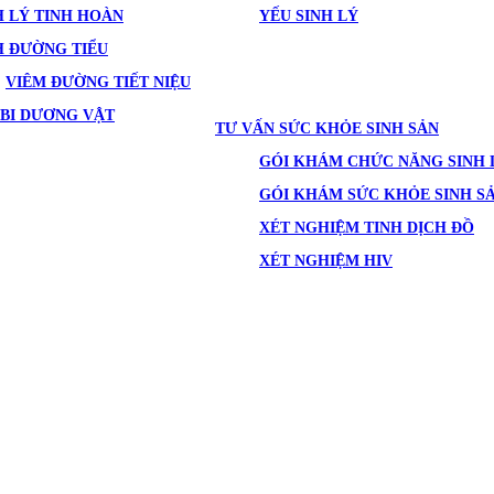
 LÝ TINH HOÀN
YẾU SINH LÝ
H ĐƯỜNG TIỂU
VIÊM ĐƯỜNG TIẾT NIỆU
BI DƯƠNG VẬT
TƯ VẤN SỨC KHỎE SINH SẢN
GÓI KHÁM CHỨC NĂNG SINH 
GÓI KHÁM SỨC KHỎE SINH S
XÉT NGHIỆM TINH DỊCH ĐỒ
XÉT NGHIỆM HIV