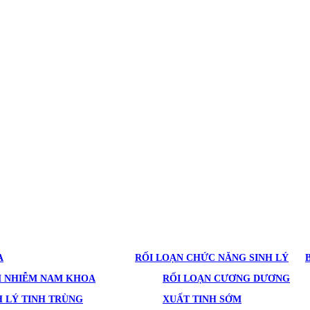
A
RỐI LOẠN CHỨC NĂNG SINH LÝ
M NHIỄM NAM KHOA
RỐI LOẠN CƯƠNG DƯƠNG
 LÝ TINH TRÙNG
XUẤT TINH SỚM