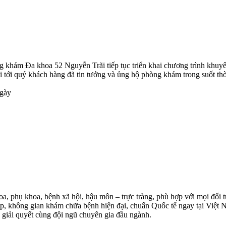
g khám Đa khoa 52 Nguyễn Trãi tiếp tục triển khai chương trình khuy
 tới quý khách hàng đã tin tưởng và ủng hộ phòng khám trong suốt thờ
ngày
, phụ khoa, bệnh xã hội, hậu môn – trực tràng, phù hợp với mọi đối tượ
p, không gian khám chữa bệnh hiện đại, chuẩn Quốc tế ngay tại Việt 
 giải quyết cùng đội ngũ chuyên gia đầu ngành.