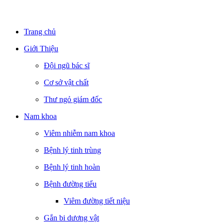
Trang chủ
Giới Thiệu
Đội ngũ bác sĩ
Cơ sở vật chất
Thư ngỏ giám đốc
Nam khoa
Viêm nhiễm nam khoa
Bệnh lý tinh trùng
Bệnh lý tinh hoàn
Bệnh đường tiểu
Viêm đường tiết niệu
Gắn bi dương vật