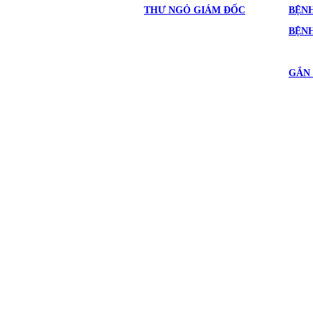
THƯ NGỎ GIÁM ĐỐC
BỆNH
BỆN
GẮN 