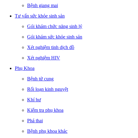
Bệnh giang mai
Tư vấn sức khỏe sinh sản
Gói khám chức năng sinh lý
Gói khám sức khỏe sinh sản
Xét nghiệm tinh dịch đồ
Xét nghiệm HIV
Phụ Khoa
Bệnh tử cung
Rối loạn kinh nguyệt
Khí hư
Kiểm tra phụ khoa
Phá thai
Bệnh phụ khoa khác