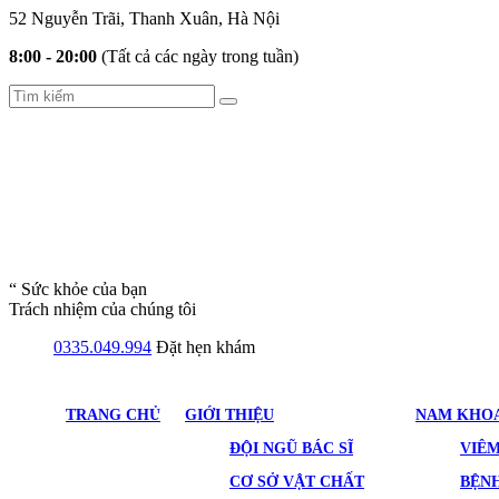
52 Nguyễn Trãi, Thanh Xuân, Hà Nội
8:00 - 20:00
(Tất cả các ngày trong tuần)
“ Sức khỏe của bạn
Trách nhiệm của chúng tôi
0335.049.994
Đặt hẹn khám
TRANG CHỦ
GIỚI THIỆU
NAM KHO
ĐỘI NGŨ BÁC SĨ
VIÊ
CƠ SỞ VẬT CHẤT
BỆNH