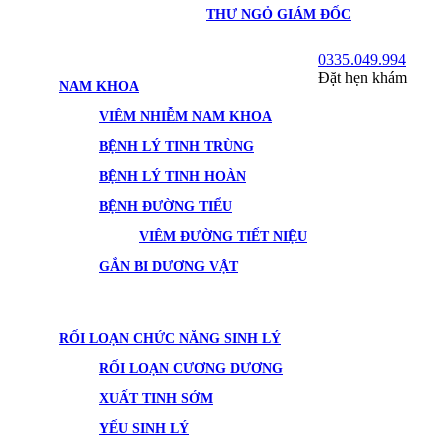
THƯ NGỎ GIÁM ĐỐC
0335.049.994
Đặt hẹn khám
NAM KHOA
VIÊM NHIỄM NAM KHOA
BỆNH LÝ TINH TRÙNG
BỆNH LÝ TINH HOÀN
BỆNH ĐƯỜNG TIỂU
VIÊM ĐƯỜNG TIẾT NIỆU
GẮN BI DƯƠNG VẬT
RỐI LOẠN CHỨC NĂNG SINH LÝ
RỐI LOẠN CƯƠNG DƯƠNG
XUẤT TINH SỚM
YẾU SINH LÝ