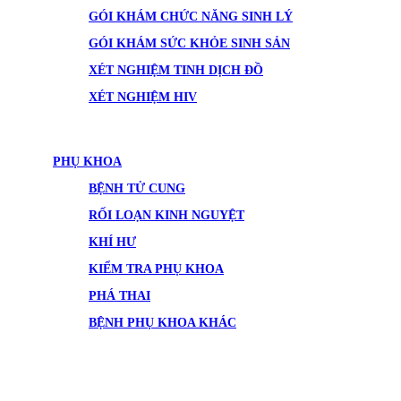
GÓI KHÁM CHỨC NĂNG SINH LÝ
GÓI KHÁM SỨC KHỎE SINH SẢN
XÉT NGHIỆM TINH DỊCH ĐỒ
XÉT NGHIỆM HIV
PHỤ KHOA
BỆNH TỬ CUNG
RỐI LOẠN KINH NGUYỆT
KHÍ HƯ
KIỂM TRA PHỤ KHOA
PHÁ THAI
BỆNH PHỤ KHOA KHÁC