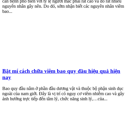
căn bệnh phổ biến với tỷ lệ người mắc phải rất cao và do rất nhiều
nguyên nhân gây nên. Do đó, sớm nhận biết các nguyên nhân viêm
bao...
Bật mí cách chữa viêm bao quy đầu hiệu quả hiện
nay
Bao quy đầu nằm ở phần đầu dương vật và thuộc bộ phận sinh dục
ngoài của nam giới. Đây là vị trí có nguy cơ viêm nhiễm cao và gây
ảnh hưởng trực tiếp đến tâm lý, chức năng sinh lý,…của...