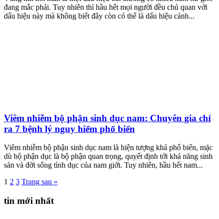
đang mắc phải. Tuy nhiên thì hầu hết mọi người đều chủ quan với
dấu hiệu này mà không biết đây còn có thể là dấu hiệu cảnh...
Viêm nhiễm bộ phận sinh dục nam: Chuyên gia chỉ
ra 7 bệnh lý nguy hiểm phổ biến
Viêm nhiễm bộ phận sinh dục nam là hiện tượng khá phổ biến, mặc
dù bộ phận dục là bộ phận quan trọng, quyết định tới khả năng sinh
sản và đời sống tình dục của nam giới. Tuy nhiên, hầu hết nam...
1
2
3
Trang sau »
tin mới nhất