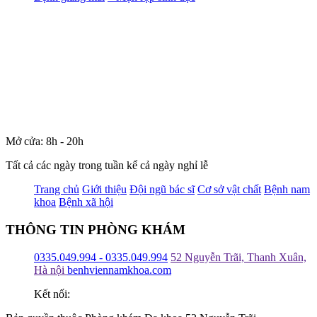
Mở cửa: 8h - 20h
Tất cả các ngày trong tuần kể cả ngày nghỉ lễ
Trang chủ
Giới thiệu
Đội ngũ bác sĩ
Cơ sở vật chất
Bệnh nam
khoa
Bệnh xã hội
THÔNG TIN PHÒNG KHÁM
0335.049.994 - 0335.049.994
52 Nguyễn Trãi, Thanh Xuân,
Hà nội
benhviennamkhoa.com
Kết nối: