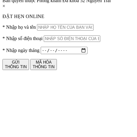
Bản quyền thuộc Phòng khám Đa khoa 52 Nguyễn Trãi
×
ĐẶT HẸN ONLINE
*
Nhập họ và tên
*
Nhập số điện thoại
*
Nhập ngày tháng
GỬI
MÃ HÓA
THÔNG TIN
THÔNG TIN