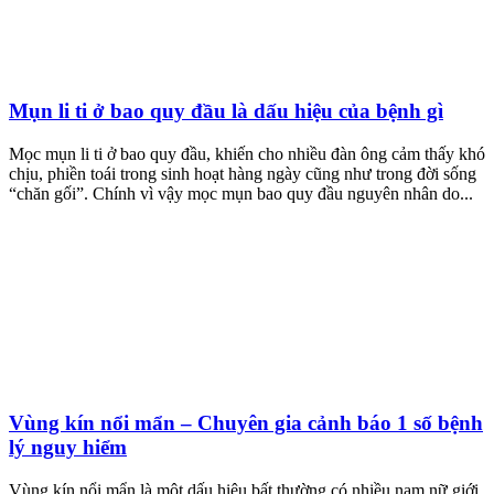
Mụn li ti ở bao quy đầu là dấu hiệu của bệnh gì
Mọc mụn li ti ở bao quy đầu, khiến cho nhiều đàn ông cảm thấy khó
chịu, phiền toái trong sinh hoạt hàng ngày cũng như trong đời sống
“chăn gối”. Chính vì vậy mọc mụn bao quy đầu nguyên nhân do...
Vùng kín nổi mẩn – Chuyên gia cảnh báo 1 số bệnh
lý nguy hiểm
Vùng kín nổi mẩn là một dấu hiệu bất thường có nhiều nam nữ giới