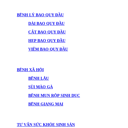
BỆNH LÝ BAO QUY ĐẦU
DÀI BAO QUY ĐẦU
CẮT BAO QUY ĐẦU
HẸP BAO QUY ĐẦU
VIÊM BAO QUY ĐẦU
BỆNH XÃ HỘI
BỆNH LẬU
SÙI MÀO GÀ
BỆNH MỤN RỘP SINH DỤC
BỆNH GIANG MAI
TƯ VẤN SỨC KHỎE SINH SẢN