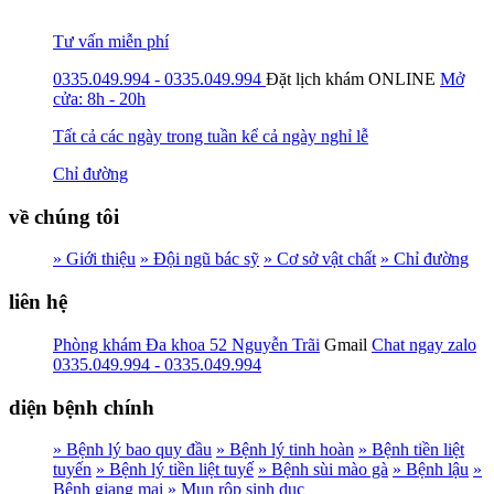
Tư vấn miễn phí
0335.049.994 - 0335.049.994
Đặt lịch khám
ONLINE
Mở
cửa: 8h - 20h
Tất cả các ngày trong tuần kể cả ngày nghỉ lễ
Chỉ đường
về chúng tôi
» Giới thiệu
» Đội ngũ bác sỹ
» Cơ sở vật chất
» Chỉ đường
liên hệ
Phòng khám Đa khoa 52 Nguyễn Trãi
Gmail
Chat ngay zalo
0335.049.994 - 0335.049.994
diện bệnh chính
» Bệnh lý bao quy đầu
» Bệnh lý tinh hoàn
» Bệnh tiền liệt
tuyến
» Bệnh lý tiền liệt tuyế
» Bệnh sùi mào gà
» Bệnh lậu
»
Bệnh giang mai
» Mụn rộp sinh dục