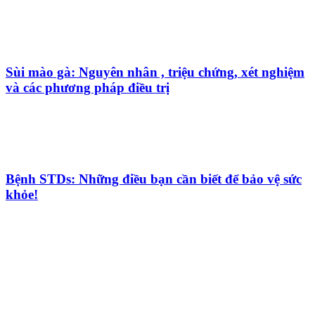
Sùi mào gà: Nguyên nhân , triệu chứng, xét nghiệm
và các phương pháp điều trị
Bệnh STDs: Những điều bạn cần biết để bảo vệ sức
khỏe!