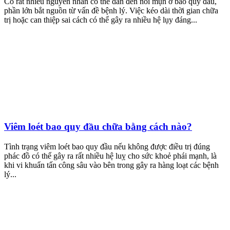
Có rất nhiều nguyên nhân có thể dẫn đến nổi mụn ở bao quy đầu,
phần lớn bắt nguồn từ vấn đề bệnh lý. Việc kéo dài thời gian chữa
trị hoặc can thiệp sai cách có thể gây ra nhiều hệ lụy đáng...
Viêm loét bao quy đầu chữa bằng cách nào?
Tình trạng viêm loét bao quy đầu nếu không được điều trị đúng
phác đồ có thể gây ra rất nhiều hệ luỵ cho sức khoẻ phái mạnh, là
khi vi khuẩn tấn công sâu vào bên trong gây ra hàng loạt các bệnh
lý...