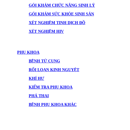
GÓI KHÁM CHỨC NĂNG SINH LÝ
GÓI KHÁM SỨC KHỎE SINH SẢN
XÉT NGHIỆM TINH DỊCH ĐỒ
XÉT NGHIỆM HIV
PHỤ KHOA
BỆNH TỬ CUNG
RỐI LOẠN KINH NGUYỆT
KHÍ HƯ
KIỂM TRA PHỤ KHOA
PHÁ THAI
BỆNH PHỤ KHOA KHÁC