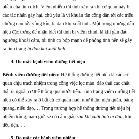
phần của tinh dịch. Viêm nhiễm túi tinh xảy ra khi cơ quan này bị
các tác nhân gây hại, chủ yếu là vi khuẩn tấn công dẫn tới các triệu
chứng đau tức vùng kín, bị đau khi xuất tinh. Một trong những dấu
hiệu đặc trưng để nhận biết túi tinh bị viêm chính là khi gần đạt
ngưỡng khoái cảm, túi tinh co bóp mạnh để phóng tinh nên sẽ gây
ra tình trạng
bị đau khi xuất tinh.
4. Do mắc bệnh viêm đường tiết niệu
Bệnh viêm đường tiết niệu:
Hệ thống đường tiết niệu là các cơ
quan chịu trách nhiệm trong công việc lọc máu, đào thải các chất
thải ra ngoài cơ thể thông qua nước tiểu. Tình trạng viêm đường tiết
niệu có thể xảy ra ở bất cứ cơ quan nào, như thận, niệu quản, bàng
quang, niệu đạo,… Trong trường hợp hệ thống đường tiết niệu bị
nhiễm trùng, nam giới sẽ có cảm giác
sau khi xuất tinh bị đau
, khi
tiểu tiện, …
5. Do mắc các bệnh viêm nhiễm