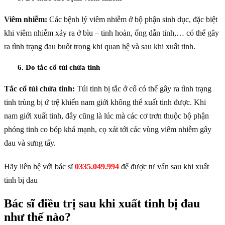
Viêm nhiễm:
Các bệnh lý viêm nhiễm ở bộ phận sinh dục, đặc biệt
khi viêm nhiễm xảy ra ở bìu – tinh hoàn, ống dẫn tinh,… có thể gây
ra tình trạng đau buốt trong khi quan hệ và sau khi xuất tinh.
6. Do tắc cổ túi chứa tinh
Tắc cổ túi chứa tinh:
Túi tinh bị tắc ở cổ có thể gây ra tình trạng
tinh trùng bị ứ trệ khiến nam giới không thể xuất tinh được. Khi
nam giới xuất tinh, đây cũng là lúc mà các cơ trơn thuộc bộ phận
phóng tinh co bóp khá mạnh, cọ xát tới các vùng viêm nhiễm gây
đau và sưng tấy.
Hãy liên hệ với bác sĩ
0335.049.994
để được tư vấn sau khi xuất
tinh bị đau
Bác sĩ điều trị sau khi xuất tinh bị đau
như thế nào?