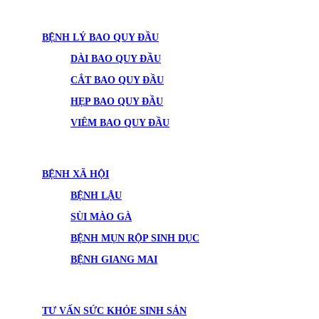
BỆNH LÝ BAO QUY ĐẦU
DÀI BAO QUY ĐẦU
CẮT BAO QUY ĐẦU
HẸP BAO QUY ĐẦU
VIÊM BAO QUY ĐẦU
BỆNH XÃ HỘI
BỆNH LẬU
SÙI MÀO GÀ
BỆNH MỤN RỘP SINH DỤC
BỆNH GIANG MAI
TƯ VẤN SỨC KHỎE SINH SẢN