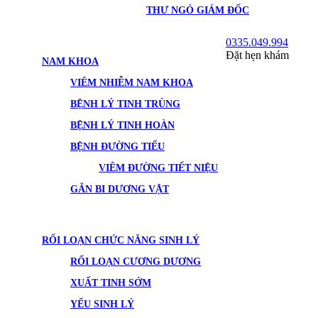
THƯ NGỎ GIÁM ĐỐC
0335.049.994
Đặt hẹn khám
NAM KHOA
VIÊM NHIỄM NAM KHOA
BỆNH LÝ TINH TRÙNG
BỆNH LÝ TINH HOÀN
BỆNH ĐƯỜNG TIỂU
VIÊM ĐƯỜNG TIẾT NIỆU
GẮN BI DƯƠNG VẬT
RỐI LOẠN CHỨC NĂNG SINH LÝ
RỐI LOẠN CƯƠNG DƯƠNG
XUẤT TINH SỚM
YẾU SINH LÝ