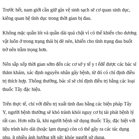
Trước hết, nam giới cần giữ gìn vệ sinh sạch sẽ cơ quan sinh dục,
kiêng quan hệ tình dục trong thời gian bị đau.
Không mặc quần lót và quần dài quá chật vì có thể khiến cho dương
vật luôn ở trong trạng thái bị đè nén, khiến cho tình trạng đau buốt
trở nên trầm trọng hơn.
Nên sắp xếp thời gian sớm đến các cơ sở y tế y t ếđể được các bác sĩ
thăm khám, xác định nguyên nhân gây bệnh, từ đó có chỉ định điều
trị thích hợp. Thông thường, bác sĩ sẽ chỉ định điều trị bằng các loại
thuốc Tây đặc hiệu.
Trên thực tế, chỉ với điều trị xuất tinh đau bằng các biện pháp Tây
Y, người bệnh thường sẽ khó tránh khỏi nguy cơ bị tái phát bệnh lý
rất cao. Hơn nữa là, khi người bệnh sử dụng thuốc Tây, đặc biệt với
liệu trình kéo dài (hoặc lạm dụng) còn có thể gây ra các tác dụng
phụ, ít nhiều ảnh hưởng tới sức khỏe người sử dụng.