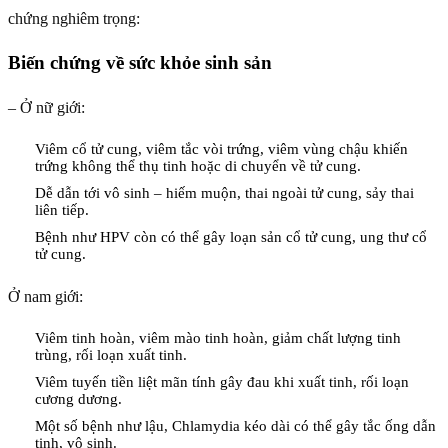
chứng nghiêm trọng:
Biến chứng về sức khỏe sinh sản
– Ở nữ giới:
Viêm cổ tử cung, viêm tắc vòi trứng, viêm vùng chậu khiến
trứng không thể thụ tinh hoặc di chuyển về tử cung.
Dễ dẫn tới vô sinh – hiếm muộn, thai ngoài tử cung, sảy thai
liên tiếp.
Bệnh như HPV còn có thể gây loạn sản cổ tử cung, ung thư cổ
tử cung.
Ở nam giới:
Viêm tinh hoàn, viêm mào tinh hoàn, giảm chất lượng tinh
trùng, rối loạn xuất tinh.
Viêm tuyến tiền liệt mãn tính gây đau khi xuất tinh, rối loạn
cương dương.
Một số bệnh như lậu, Chlamydia kéo dài có thể gây tắc ống dẫn
tinh, vô sinh.