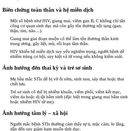
Biến chứng toàn thân và hệ miễn dịch
Một số bệnh như HIV, giang mai, viêm gan B, C không chỉ tấn
công cơ quan sinh dục mà còn gây tổn thương nội tạng (gan,
thận, tim, não…).
Giang mai giai đoạn muộn có thể làm tổn thương thần kinh
trung ương, gây liệt, mù, rối loạn tâm thần.
HIV khiến hệ miễn dịch suy yếu nghiêm trọng, người bệnh dễ
nhiễm trùng cơ hội, suy kiệt và tử vong nếu không kiểm soát.
Ảnh hưởng đến thai kỳ và trẻ sơ sinh
Mẹ bầu mắc STIs dễ bị vỡ ối sớm, sinh non, sảy thai hoặc thai
chết lưu.
Trẻ sơ sinh có thể bị nhiễm khuẩn, viêm phổi, viêm kết mạc,
viêm da hoặc dị tật bẩm sinh (đặc biệt trong giang mai bẩm sinh
hoặc nhiễm HIV từ mẹ).
Ảnh hưởng tâm lý – xã hội
Người mắc bệnh STIs thường cảm thấy tự ti, mặc cảm, lo lắng,
dẫn đến suy giảm ham muốn tình dục.