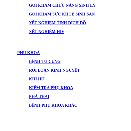
GÓI KHÁM CHỨC NĂNG SINH LÝ
GÓI KHÁM SỨC KHỎE SINH SẢN
XÉT NGHIỆM TINH DỊCH ĐỒ
XÉT NGHIỆM HIV
PHỤ KHOA
BỆNH TỬ CUNG
RỐI LOẠN KINH NGUYỆT
KHÍ HƯ
KIỂM TRA PHỤ KHOA
PHÁ THAI
BỆNH PHỤ KHOA KHÁC