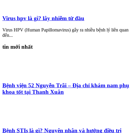
Virus hpv là gì? lây nhiễm từ đầu
Virus HPV (Human Papillomavirus) gây ra nhiều bệnh lý liên quan
đến...
tin mới nhất
Bệnh viện 52 Nguyễn Trãi – Địa chỉ khám nam phụ
khoa tốt tại Thanh Xuân
Bệnh STIs là gì? Nguyên nhân và hướng điều trị