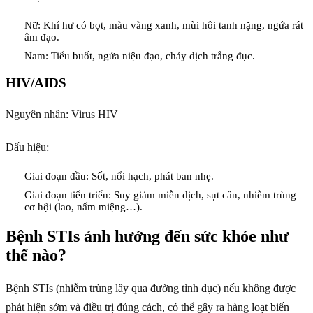
Nữ: Khí hư có bọt, màu vàng xanh, mùi hôi tanh nặng, ngứa rát
âm đạo.
Nam: Tiểu buốt, ngứa niệu đạo, chảy dịch trắng đục.
HIV/AIDS
Nguyên nhân: Virus HIV
Dấu hiệu:
Giai đoạn đầu: Sốt, nổi hạch, phát ban nhẹ.
Giai đoạn tiến triển: Suy giảm miễn dịch, sụt cân, nhiễm trùng
cơ hội (lao, nấm miệng…).
Bệnh STIs ảnh hưởng đến sức khỏe như
thế nào?
Bệnh STIs (nhiễm trùng lây qua đường tình dục) nếu không được
phát hiện sớm và điều trị đúng cách, có thể gây ra hàng loạt biến