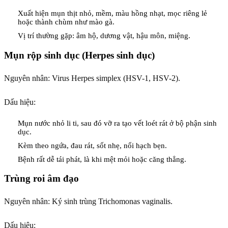
Xuất hiện mụn thịt nhỏ, mềm, màu hồng nhạt, mọc riêng lẻ
hoặc thành chùm như mào gà.
Vị trí thường gặp: âm hộ, dương vật, hậu môn, miệng.
Mụn rộp sinh dục (Herpes sinh dục)
Nguyên nhân: Virus Herpes simplex (HSV-1, HSV-2).
Dấu hiệu:
Mụn nước nhỏ li ti, sau đó vỡ ra tạo vết loét rát ở bộ phận sinh
dục.
Kèm theo ngứa, đau rát, sốt nhẹ, nổi hạch bẹn.
Bệnh rất dễ tái phát, là khi mệt mỏi hoặc căng thẳng.
Trùng roi âm đạo
Nguyên nhân: Ký sinh trùng Trichomonas vaginalis.
Dấu hiệu: