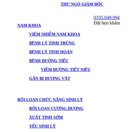
THƯ NGỎ GIÁM ĐỐC
0335.049.994
Đặt hẹn khám
NAM KHOA
VIÊM NHIỄM NAM KHOA
BỆNH LÝ TINH TRÙNG
BỆNH LÝ TINH HOÀN
BỆNH ĐƯỜNG TIỂU
VIÊM ĐƯỜNG TIẾT NIỆU
GẮN BI DƯƠNG VẬT
RỐI LOẠN CHỨC NĂNG SINH LÝ
RỐI LOẠN CƯƠNG DƯƠNG
XUẤT TINH SỚM
YẾU SINH LÝ