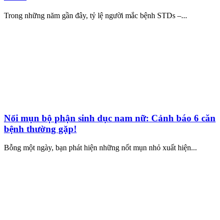
Trong những năm gần đây, tỷ lệ người mắc bệnh STDs –...
Nổi mụn bộ phận sinh dục nam nữ: Cảnh báo 6 căn
bệnh thường gặp!
Bỗng một ngày, bạn phát hiện những nốt mụn nhỏ xuất hiện...