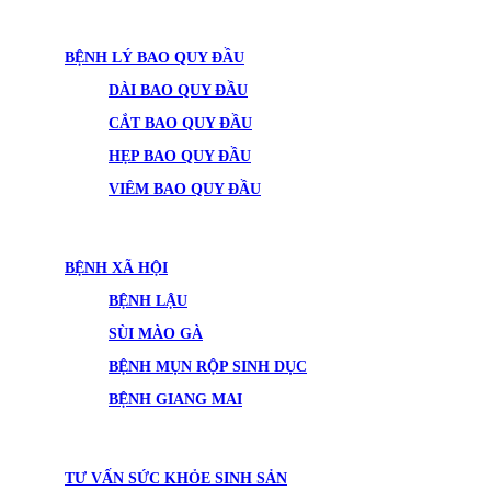
BỆNH LÝ BAO QUY ĐẦU
DÀI BAO QUY ĐẦU
CẮT BAO QUY ĐẦU
HẸP BAO QUY ĐẦU
VIÊM BAO QUY ĐẦU
BỆNH XÃ HỘI
BỆNH LẬU
SÙI MÀO GÀ
BỆNH MỤN RỘP SINH DỤC
BỆNH GIANG MAI
TƯ VẤN SỨC KHỎE SINH SẢN