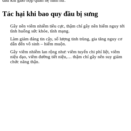
đau khi giao hợp quan hệ nam nữ.
Tác hại khi bao quy đầu bị sưng
Gây nên viêm nhiễm tiêu cực, thậm chí gây nên hiểm nguy tới
tình huống sức khỏe, tính mạng.
Làm giảm đáng tin cậy, số lượng tinh trùng, gia tăng nguy cơ
dẫn đến vô sinh – hiếm muộn.
Gây viêm nhiễm lan rộng như: viêm tuyến chi phí liệt, viêm
niệu đạo, viêm đường tiết niệu,… thậm chí gây nên suy giảm
chức năng thận.