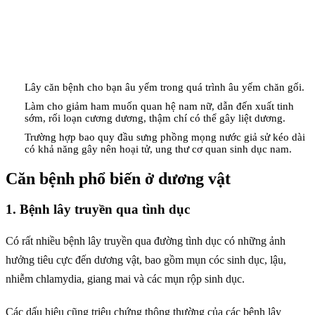
Lây căn bệnh cho bạn âu yếm trong quá trình âu yếm chăn gối.
Làm cho giảm ham muốn quan hệ nam nữ, dẫn đến xuất tinh
sớm, rối loạn cương dương, thậm chí có thể gây liệt dương.
Trường hợp bao quy đầu sưng phồng mọng nước giả sử kéo dài
có khả năng gây nên hoại tử, ung thư cơ quan sinh dục nam.
Căn bệnh phổ biến ở dương vật
1. Bệnh lây truyền qua tình dục
Có rất nhiều bệnh lây truyền qua đường tình dục có những ảnh
hưởng tiêu cực đến dương vật, bao gồm mụn cóc sinh dục, lậu,
nhiễm chlamydia, giang mai và các mụn rộp sinh dục.
Các dấu hiệu cũng triệu chứng thông thường của các bệnh lây