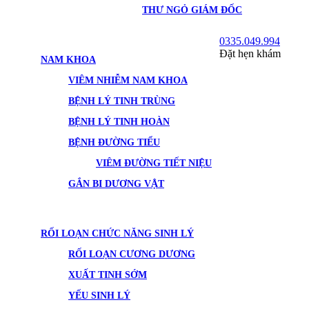
THƯ NGỎ GIÁM ĐỐC
0335.049.994
Đặt hẹn khám
NAM KHOA
VIÊM NHIỄM NAM KHOA
BỆNH LÝ TINH TRÙNG
BỆNH LÝ TINH HOÀN
BỆNH ĐƯỜNG TIỂU
VIÊM ĐƯỜNG TIẾT NIỆU
GẮN BI DƯƠNG VẬT
RỐI LOẠN CHỨC NĂNG SINH LÝ
RỐI LOẠN CƯƠNG DƯƠNG
XUẤT TINH SỚM
YẾU SINH LÝ