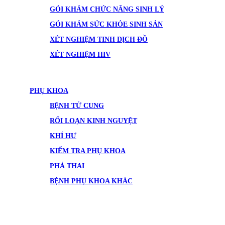
GÓI KHÁM CHỨC NĂNG SINH LÝ
GÓI KHÁM SỨC KHỎE SINH SẢN
XÉT NGHIỆM TINH DỊCH ĐỒ
XÉT NGHIỆM HIV
PHỤ KHOA
BỆNH TỬ CUNG
RỐI LOẠN KINH NGUYỆT
KHÍ HƯ
KIỂM TRA PHỤ KHOA
PHÁ THAI
BỆNH PHỤ KHOA KHÁC