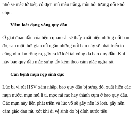
nhỏ sẽ mắc lở loét, có dịch mủ màu trắng, mùi hôi tương đối khó
chịu.
Viêm loét dạng vòng quy đầu
Ở giai đoạn đầu của bệnh quan sát sẽ thấy xuất hiện những nốt ban
đỏ, sau một thời gian rất ngắn những nốt ban này sẽ phát triển to
cũng như lan rộng ra, gây ra lở loét tại vùng da bao quy đầu. Khi
này bao quy đầu mắc sưng tấy kèm theo cảm giác ngứa rát.
Căn bệnh mụn rộp sinh dục
Lúc bị vi rút HSV xâm nhập, bao quy đầu bị sưng đỏ, xuất hiện các
mụn nước, mụn mủ li ti, mọc rải rác hay thành cụm ở bao quy đầu.
Các mụn này liền phát triển và lúc vỡ sẽ gây nên lở loét, gây nên
cảm giác đau rát, xót khi đi vệ sinh do bị dính nước tiểu.