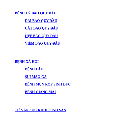
BỆNH LÝ BAO QUY ĐẦU
DÀI BAO QUY ĐẦU
CẮT BAO QUY ĐẦU
HẸP BAO QUY ĐẦU
VIÊM BAO QUY ĐẦU
BỆNH XÃ HỘI
BỆNH LẬU
SÙI MÀO GÀ
BỆNH MỤN RỘP SINH DỤC
BỆNH GIANG MAI
TƯ VẤN SỨC KHỎE SINH SẢN