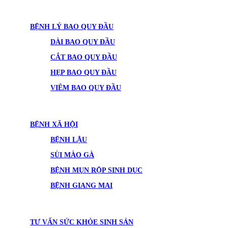
BỆNH LÝ BAO QUY ĐẦU
DÀI BAO QUY ĐẦU
CẮT BAO QUY ĐẦU
HẸP BAO QUY ĐẦU
VIÊM BAO QUY ĐẦU
BỆNH XÃ HỘI
BỆNH LẬU
SÙI MÀO GÀ
BỆNH MỤN RỘP SINH DỤC
BỆNH GIANG MAI
TƯ VẤN SỨC KHỎE SINH SẢN