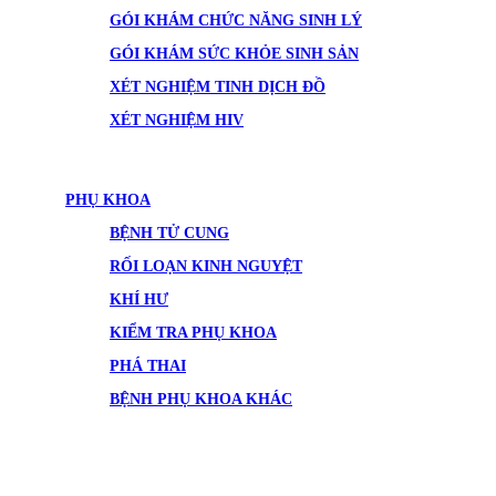
GÓI KHÁM CHỨC NĂNG SINH LÝ
GÓI KHÁM SỨC KHỎE SINH SẢN
XÉT NGHIỆM TINH DỊCH ĐỒ
XÉT NGHIỆM HIV
PHỤ KHOA
BỆNH TỬ CUNG
RỐI LOẠN KINH NGUYỆT
KHÍ HƯ
KIỂM TRA PHỤ KHOA
PHÁ THAI
BỆNH PHỤ KHOA KHÁC