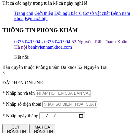
Tất cả các ngày trong tuần kể cả ngày nghỉ lễ
Trang chủ
Giới thiệu
Đội ngũ bác sĩ
Cơ sở vật chất
Bệnh nam
khoa
Bệnh xã hội
THÔNG TIN PHÒNG KHÁM
0335.049.994 - 0335.049.994
52 Nguyễn Trãi, Thanh Xuân,
Hà nội
benhviennamkhoa.com
Kết nối:
Bản quyền thuộc Phòng khám Đa khoa 52 Nguyễn Trãi
×
ĐẶT HẸN ONLINE
*
Nhập họ và tên
*
Nhập số điện thoại
*
Nhập ngày tháng
GỬI
MÃ HÓA
THÔNG TIN
THÔNG TIN