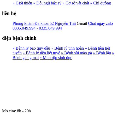
» Giới thiệu
» Đội ngũ bác sỹ
» Cơ sở vật chất
» Chỉ đường
liên hệ
Phòng khám Đa khoa 52 Nguyễn Trãi
Gmail
Chat ngay zalo
0335.049.994 - 0335.049.994
diện bệnh chính
» Bệnh lý bao quy đầu
» Bệnh lý tinh hoàn
» Bệnh tiền liệt
tuyến
» Bệnh lý tiền liệt tuyế
» Bệnh sùi mào gà
» Bệnh lậu
»
Bệnh giang mai
» Mụn rộp sinh dục
Mở cửa: 8h - 20h