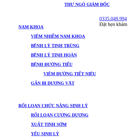
THƯ NGỎ GIÁM ĐỐC
0335.049.994
Đặt hẹn khám
NAM KHOA
VIÊM NHIỄM NAM KHOA
BỆNH LÝ TINH TRÙNG
BỆNH LÝ TINH HOÀN
BỆNH ĐƯỜNG TIỂU
VIÊM ĐƯỜNG TIẾT NIỆU
GẮN BI DƯƠNG VẬT
RỐI LOẠN CHỨC NĂNG SINH LÝ
RỐI LOẠN CƯƠNG DƯƠNG
XUẤT TINH SỚM
YẾU SINH LÝ