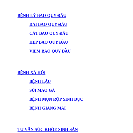
BỆNH LÝ BAO QUY ĐẦU
DÀI BAO QUY ĐẦU
CẮT BAO QUY ĐẦU
HẸP BAO QUY ĐẦU
VIÊM BAO QUY ĐẦU
BỆNH XÃ HỘI
BỆNH LẬU
SÙI MÀO GÀ
BỆNH MỤN RỘP SINH DỤC
BỆNH GIANG MAI
TƯ VẤN SỨC KHỎE SINH SẢN