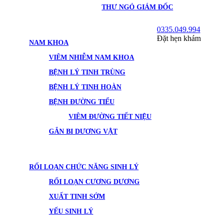
THƯ NGỎ GIÁM ĐỐC
0335.049.994
Đặt hẹn khám
NAM KHOA
VIÊM NHIỄM NAM KHOA
BỆNH LÝ TINH TRÙNG
BỆNH LÝ TINH HOÀN
BỆNH ĐƯỜNG TIỂU
VIÊM ĐƯỜNG TIẾT NIỆU
GẮN BI DƯƠNG VẬT
RỐI LOẠN CHỨC NĂNG SINH LÝ
RỐI LOẠN CƯƠNG DƯƠNG
XUẤT TINH SỚM
YẾU SINH LÝ