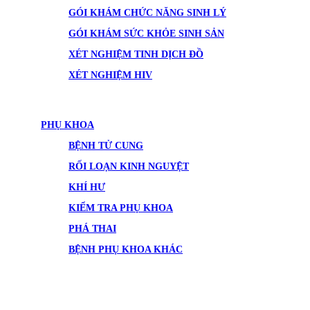
GÓI KHÁM CHỨC NĂNG SINH LÝ
GÓI KHÁM SỨC KHỎE SINH SẢN
XÉT NGHIỆM TINH DỊCH ĐỒ
XÉT NGHIỆM HIV
PHỤ KHOA
BỆNH TỬ CUNG
RỐI LOẠN KINH NGUYỆT
KHÍ HƯ
KIỂM TRA PHỤ KHOA
PHÁ THAI
BỆNH PHỤ KHOA KHÁC