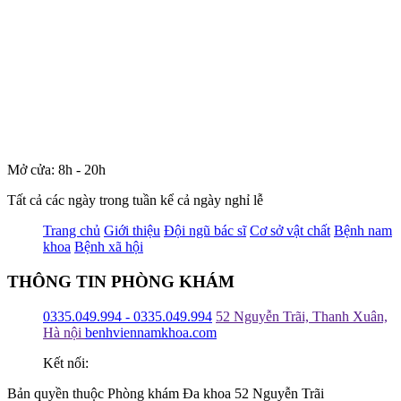
Mở cửa: 8h - 20h
Tất cả các ngày trong tuần kể cả ngày nghỉ lễ
Trang chủ
Giới thiệu
Đội ngũ bác sĩ
Cơ sở vật chất
Bệnh nam
khoa
Bệnh xã hội
THÔNG TIN PHÒNG KHÁM
0335.049.994 - 0335.049.994
52 Nguyễn Trãi, Thanh Xuân,
Hà nội
benhviennamkhoa.com
Kết nối:
Bản quyền thuộc Phòng khám Đa khoa 52 Nguyễn Trãi