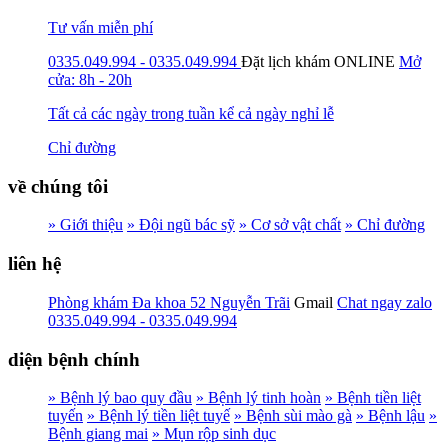
Tư vấn miễn phí
0335.049.994 - 0335.049.994
Đặt lịch khám
ONLINE
Mở
cửa: 8h - 20h
Tất cả các ngày trong tuần kể cả ngày nghỉ lễ
Chỉ đường
về chúng tôi
» Giới thiệu
» Đội ngũ bác sỹ
» Cơ sở vật chất
» Chỉ đường
liên hệ
Phòng khám Đa khoa 52 Nguyễn Trãi
Gmail
Chat ngay zalo
0335.049.994 - 0335.049.994
diện bệnh chính
» Bệnh lý bao quy đầu
» Bệnh lý tinh hoàn
» Bệnh tiền liệt
tuyến
» Bệnh lý tiền liệt tuyế
» Bệnh sùi mào gà
» Bệnh lậu
»
Bệnh giang mai
» Mụn rộp sinh dục