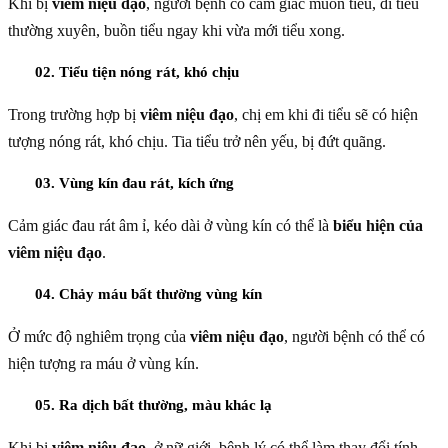
Khi bị
viêm niệu đạo
, người bệnh có cảm giác muốn tiểu, đi tiểu
thường xuyên, buồn tiểu ngay khi vừa mới tiểu xong.
02. Tiểu tiện nóng rát, khó chịu
Trong trường hợp bị
viêm niệu đạo
, chị em khi đi tiểu sẽ có hiện
tượng nóng rát, khó chịu. Tia tiểu trở nên yếu, bị đứt quãng.
03. Vùng kín đau rát, kích ứng
Cảm giác đau rát âm ỉ, kéo dài ở vùng kín có thể là
biểu hiện của
viêm niệu đạo
.
04. Chảy máu bất thường vùng kín
Ở mức độ nghiêm trọng của
viêm niệu đạo
, người bệnh có thể có
hiện tượng ra máu ở vùng kín.
05. Ra dịch bất thường, màu khác lạ
Khi bị
viêm niệu đạo
, ở nữ giới, bệnh lý có thể làm thay đổi tính