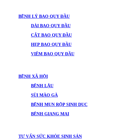
BỆNH LÝ BAO QUY ĐẦU
DÀI BAO QUY ĐẦU
CẮT BAO QUY ĐẦU
HẸP BAO QUY ĐẦU
VIÊM BAO QUY ĐẦU
BỆNH XÃ HỘI
BỆNH LẬU
SÙI MÀO GÀ
BỆNH MỤN RỘP SINH DỤC
BỆNH GIANG MAI
TƯ VẤN SỨC KHỎE SINH SẢN