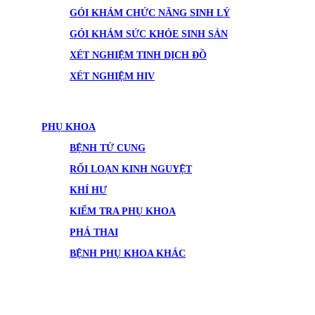
GÓI KHÁM CHỨC NĂNG SINH LÝ
GÓI KHÁM SỨC KHỎE SINH SẢN
XÉT NGHIỆM TINH DỊCH ĐỒ
XÉT NGHIỆM HIV
PHỤ KHOA
BỆNH TỬ CUNG
RỐI LOẠN KINH NGUYỆT
KHÍ HƯ
KIỂM TRA PHỤ KHOA
PHÁ THAI
BỆNH PHỤ KHOA KHÁC