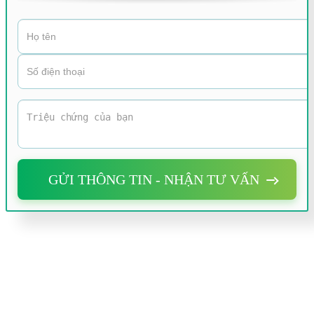
GỬI THÔNG TIN - NHẬN TƯ VẤN