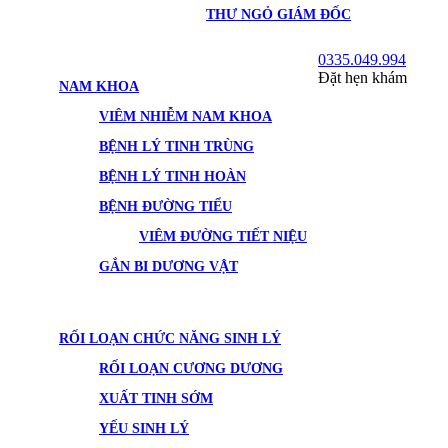
THƯ NGỎ GIÁM ĐỐC
0335.049.994
Đặt hẹn khám
NAM KHOA
VIÊM NHIỄM NAM KHOA
BỆNH LÝ TINH TRÙNG
BỆNH LÝ TINH HOÀN
BỆNH ĐƯỜNG TIỂU
VIÊM ĐƯỜNG TIẾT NIỆU
GẮN BI DƯƠNG VẬT
RỐI LOẠN CHỨC NĂNG SINH LÝ
RỐI LOẠN CƯƠNG DƯƠNG
XUẤT TINH SỚM
YẾU SINH LÝ