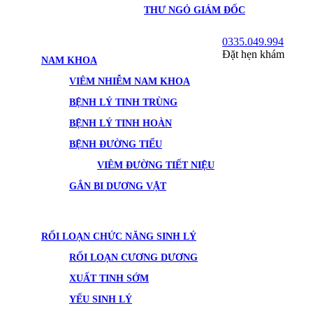
THƯ NGỎ GIÁM ĐỐC
0335.049.994
Đặt hẹn khám
NAM KHOA
VIÊM NHIỄM NAM KHOA
BỆNH LÝ TINH TRÙNG
BỆNH LÝ TINH HOÀN
BỆNH ĐƯỜNG TIỂU
VIÊM ĐƯỜNG TIẾT NIỆU
GẮN BI DƯƠNG VẬT
RỐI LOẠN CHỨC NĂNG SINH LÝ
RỐI LOẠN CƯƠNG DƯƠNG
XUẤT TINH SỚM
YẾU SINH LÝ