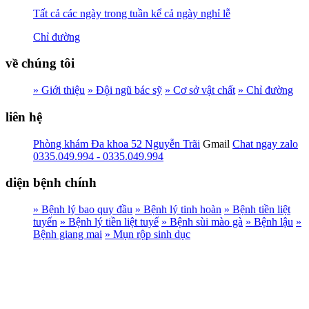
Tất cả các ngày trong tuần kể cả ngày nghỉ lễ
Chỉ đường
về chúng tôi
» Giới thiệu
» Đội ngũ bác sỹ
» Cơ sở vật chất
» Chỉ đường
liên hệ
Phòng khám Đa khoa 52 Nguyễn Trãi
Gmail
Chat ngay zalo
0335.049.994 - 0335.049.994
diện bệnh chính
» Bệnh lý bao quy đầu
» Bệnh lý tinh hoàn
» Bệnh tiền liệt
tuyến
» Bệnh lý tiền liệt tuyế
» Bệnh sùi mào gà
» Bệnh lậu
»
Bệnh giang mai
» Mụn rộp sinh dục