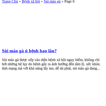
Trang Chủ
»
Bệnh xã hội
»
Sùi mào gà
»
Page 6
Sùi mào gà ủ bệnh bao lâu?
Sùi mào gà được xếp vào diện bệnh xã hội nguy hiểm, không chỉ
bởi những hệ lụy do bệnh gây ra ảnh hưởng đến tâm lý, sức khỏe,
tính mạng mà với khả năng lây lan, dễ tái phát, sùi mào gà đang...