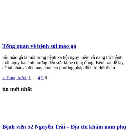
Tổng quan về bệnh sùi mào gà
Sùi mào gà là một trong bệnh xã hội nguy hiểm và đang trở thành
mối nguy hại ảnh hưởng đến sức khỏe cộng đồng. Bệnh rất dễ lây,
dễ tái phát và đến nay chưa có phương pháp điều trị dứt điểm...
« Trang trước
1
…
4
5
6
tin mới nhất
Bệnh viện 52 Nguyễn Trãi – Địa chỉ khám nam phụ