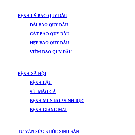
BỆNH LÝ BAO QUY ĐẦU
DÀI BAO QUY ĐẦU
CẮT BAO QUY ĐẦU
HẸP BAO QUY ĐẦU
VIÊM BAO QUY ĐẦU
BỆNH XÃ HỘI
BỆNH LẬU
SÙI MÀO GÀ
BỆNH MỤN RỘP SINH DỤC
BỆNH GIANG MAI
TƯ VẤN SỨC KHỎE SINH SẢN