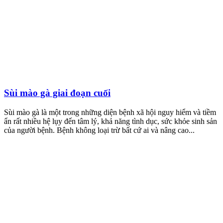
Sùi mào gà giai đoạn cuối
Sùi mào gà là một trong những diện bệnh xã hội nguy hiểm và tiềm
ẩn rất nhiều hệ lụy đến tâm lý, khả năng tình dục, sức khỏe sinh sản
của người bệnh. Bệnh không loại trừ bất cứ ai và nâng cao...