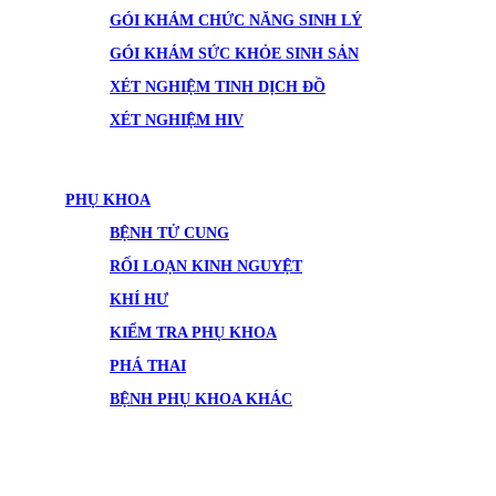
GÓI KHÁM CHỨC NĂNG SINH LÝ
GÓI KHÁM SỨC KHỎE SINH SẢN
XÉT NGHIỆM TINH DỊCH ĐỒ
XÉT NGHIỆM HIV
PHỤ KHOA
BỆNH TỬ CUNG
RỐI LOẠN KINH NGUYỆT
KHÍ HƯ
KIỂM TRA PHỤ KHOA
PHÁ THAI
BỆNH PHỤ KHOA KHÁC