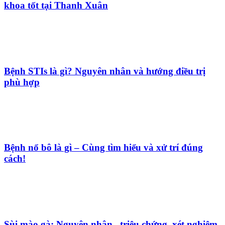
khoa tốt tại Thanh Xuân
Bệnh STIs là gì? Nguyên nhân và hướng điều trị
phù hợp
Bệnh nổ bô là gì – Cùng tìm hiểu và xử trí đúng
cách!
Sùi mào gà: Nguyên nhân , triệu chứng, xét nghiệm