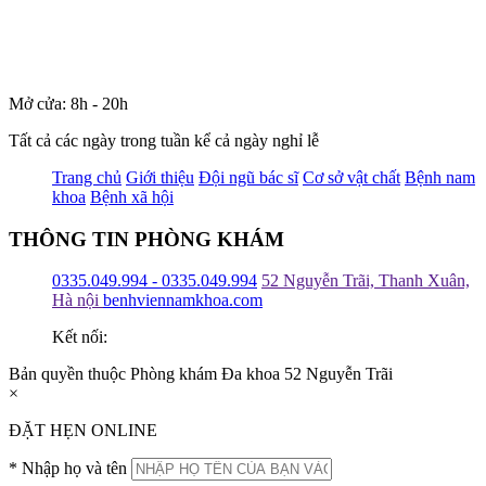
Mở cửa: 8h - 20h
Tất cả các ngày trong tuần kể cả ngày nghỉ lễ
Trang chủ
Giới thiệu
Đội ngũ bác sĩ
Cơ sở vật chất
Bệnh nam
khoa
Bệnh xã hội
THÔNG TIN PHÒNG KHÁM
0335.049.994 - 0335.049.994
52 Nguyễn Trãi, Thanh Xuân,
Hà nội
benhviennamkhoa.com
Kết nối:
Bản quyền thuộc Phòng khám Đa khoa 52 Nguyễn Trãi
×
ĐẶT HẸN ONLINE
*
Nhập họ và tên