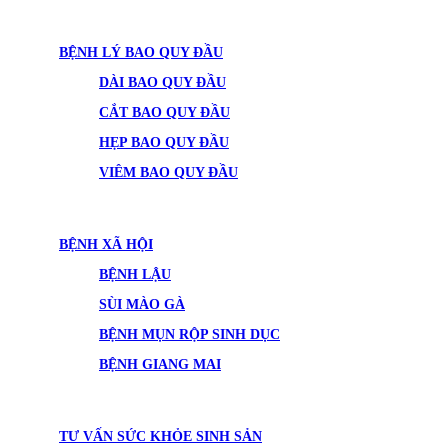
BỆNH LÝ BAO QUY ĐẦU
DÀI BAO QUY ĐẦU
CẮT BAO QUY ĐẦU
HẸP BAO QUY ĐẦU
VIÊM BAO QUY ĐẦU
BỆNH XÃ HỘI
BỆNH LẬU
SÙI MÀO GÀ
BỆNH MỤN RỘP SINH DỤC
BỆNH GIANG MAI
TƯ VẤN SỨC KHỎE SINH SẢN