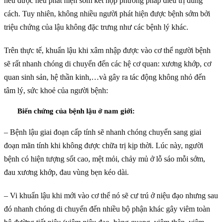
nếu được nếu phát hiện sớm kết hợp phương pháp điều trị đúng
cách. Tuy nhiên, không nhiều người phát hiện được bệnh sớm bởi
triệu chứng của lậu không đặc trưng như các bệnh lý khác.
Trên thực tế, khuẩn lậu khi xâm nhập được vào cơ thể người bệnh
sẽ rất nhanh chóng di chuyển đến các hệ cơ quan: xương khớp, cơ
quan sinh sản, hệ thần kinh,…và gây ra tác động không nhỏ đến
tâm lý, sức khoẻ của người bệnh:
Biến chứng của bệnh lậu ở nam giới:
– Bệnh lậu giai đoạn cấp tính sẽ nhanh chóng chuyển sang giai
đoạn mãn tính khi không được chữa trị kịp thời. Lúc này, người
bệnh có hiện tượng sốt cao, mệt mỏi, chảy mủ ở lỗ sáo mỗi sớm,
đau xương khớp, đau vùng bẹn kéo dài.
– Vi khuẩn lậu khi mới vào cơ thể nó sẽ cư trú ở niệu đạo nhưng sau
đó nhanh chóng di chuyển đến nhiều bộ phận khác gây viêm toàn