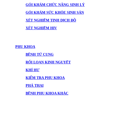
GÓI KHÁM CHỨC NĂNG SINH LÝ
GÓI KHÁM SỨC KHỎE SINH SẢN
XÉT NGHIỆM TINH DỊCH ĐỒ
XÉT NGHIỆM HIV
PHỤ KHOA
BỆNH TỬ CUNG
RỐI LOẠN KINH NGUYỆT
KHÍ HƯ
KIỂM TRA PHỤ KHOA
PHÁ THAI
BỆNH PHỤ KHOA KHÁC