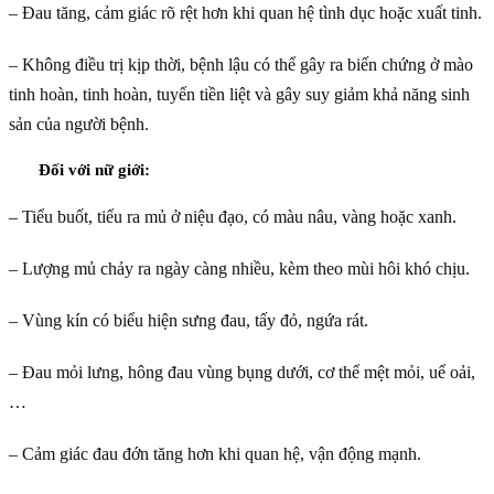
– Đau tăng, cảm giác rõ rệt hơn khi quan hệ tình dục hoặc xuất tinh.
– Không điều trị kịp thời, bệnh lậu có thể gây ra biến chứng ở mào
tinh hoàn, tinh hoàn, tuyến tiền liệt và gây suy giảm khả năng sinh
sản của người bệnh.
Đối với nữ giới:
– Tiểu buốt, tiểu ra mủ ở niệu đạo, có màu nâu, vàng hoặc xanh.
– Lượng mủ chảy ra ngày càng nhiều, kèm theo mùi hôi khó chịu.
– Vùng kín có biểu hiện sưng đau, tấy đỏ, ngứa rát.
– Đau mỏi lưng, hông đau vùng bụng dưới, cơ thể mệt mỏi, uể oải,
…
– Cảm giác đau đớn tăng hơn khi quan hệ, vận động mạnh.