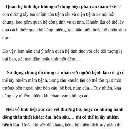
– Quan hệ tình dục không sử dụng biện pháp an toàn:
Đây là
con đường lây lan chính của bệnh lậu và diện bệnh xã hội nói
chung, bao gồm quan hệ đồng tính và dị tính. Khuẩn lậu có thể lây
qua cách thức quan hệ bằng miệng, qua hậu môn hoặc bộ phận sinh
dục.
Do vậy, bạn nên chú ý tránh quan hệ tình dục với các đối tượng lạ:
trai bao, gái mại dâm hoặc tình một đêm,…
– Sử dụng chung đồ dùng cá nhân với người bệnh lậu
cũng có
thể lây nhiễm mầm bệnh. Song cầu khuẩn lậu có thể tồn tại ở môi
trường bên ngoài như bồn cầu, bể bơi, núm cửa…Tuy nhiên, khả
năng lây nhiễm nhiễm khi chạm vào không cao.
– Nếu vô tình tiếp xúc các vết thương hở, hoặc có những hành
động thân thiết khác: ôm, hôn sâu,… thì có thể bị lây nhiễm
bệnh lậu.
Hoặc khi sức đề kháng kém, hệ miễn dịch suy giảm thì