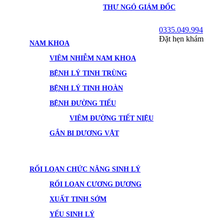
THƯ NGỎ GIÁM ĐỐC
0335.049.994
Đặt hẹn khám
NAM KHOA
VIÊM NHIỄM NAM KHOA
BỆNH LÝ TINH TRÙNG
BỆNH LÝ TINH HOÀN
BỆNH ĐƯỜNG TIỂU
VIÊM ĐƯỜNG TIẾT NIỆU
GẮN BI DƯƠNG VẬT
RỐI LOẠN CHỨC NĂNG SINH LÝ
RỐI LOẠN CƯƠNG DƯƠNG
XUẤT TINH SỚM
YẾU SINH LÝ