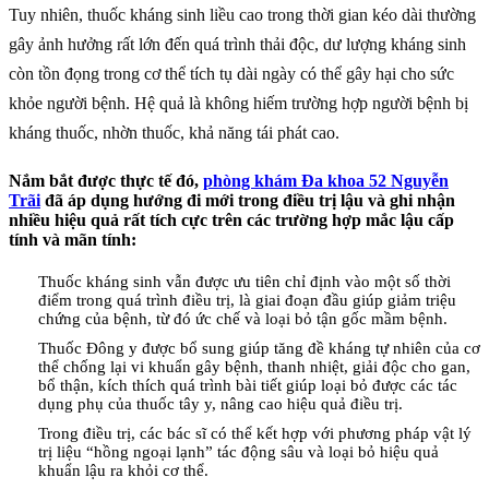
Tuy nhiên, thuốc kháng sinh liều cao trong thời gian kéo dài thường
gây ảnh hưởng rất lớn đến quá trình thải độc, dư lượng kháng sinh
còn tồn đọng trong cơ thể tích tụ dài ngày có thể gây hại cho sức
khỏe người bệnh. Hệ quả là không hiếm trường hợp người bệnh bị
kháng thuốc, nhờn thuốc, khả năng tái phát cao.
Nắm bắt được thực tế đó,
phòng khám Đa khoa 52 Nguyễn
Trãi
đã áp dụng hướng đi mới trong điều trị lậu và ghi nhận
nhiều hiệu quả rất tích cực trên các trường hợp mắc lậu cấp
tính và mãn tính:
Thuốc kháng sinh vẫn được ưu tiên chỉ định vào một số thời
điểm trong quá trình điều trị, là giai đoạn đầu giúp giảm triệu
chứng của bệnh, từ đó ức chế và loại bỏ tận gốc mầm bệnh.
Thuốc Đông y được bổ sung giúp tăng đề kháng tự nhiên của cơ
thể chống lại vi khuẩn gây bệnh, thanh nhiệt, giải độc cho gan,
bổ thận, kích thích quá trình bài tiết giúp loại bỏ được các tác
dụng phụ của thuốc tây y, nâng cao hiệu quả điều trị.
Trong điều trị, các bác sĩ có thể kết hợp với phương pháp vật lý
trị liệu “hồng ngoại lạnh” tác động sâu và loại bỏ hiệu quả
khuẩn lậu ra khỏi cơ thể.