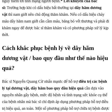
nguy hiểm tới tính mạng người bệnh.
* Lời khuyên của bác
sĩ:
Trường hợp khi có dấu hiệu bất thường tại
dây hãm dương
vật
thì nam giới nên chủ động thăm khám. Nếu có dấu hiệu chảy
máu dây hãm nam giới cần cầm máu, băng bó vết thương và phải đi
khám ngay để được bác sĩ thăm khám và có phương pháp xử lý kịp
thời.
Cách khắc phục bệnh lý về dây hãm
dương vật / bao quy đầu như thế nào hiệu
quả?
Bác sĩ Nguyễn Quang Cừ nhấn mạnh: để hỗ trợ
điều trị các bệnh
lý tại dương vật, dây hãm bao quy đầu hiệu quả
cần dựa vào
nguyên nhân gây bệnh, mức độ bệnh và tình trạng sức khỏe cụ thể
của bệnh nhân mà bác sĩ chỉ định áp dụng phương pháp hỗ trợ điều
trị hiệu quả, an toàn. Một số phương pháp hỗ trợ chữa trị bệnh được