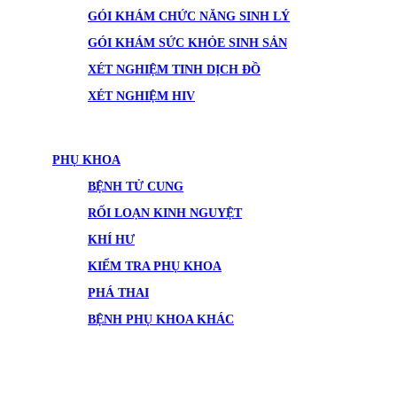
GÓI KHÁM CHỨC NĂNG SINH LÝ
GÓI KHÁM SỨC KHỎE SINH SẢN
XÉT NGHIỆM TINH DỊCH ĐỒ
XÉT NGHIỆM HIV
PHỤ KHOA
BỆNH TỬ CUNG
RỐI LOẠN KINH NGUYỆT
KHÍ HƯ
KIỂM TRA PHỤ KHOA
PHÁ THAI
BỆNH PHỤ KHOA KHÁC