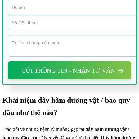
GỬI THÔNG TIN - NHẬN TƯ VẤN
Khái niệm dây hãm dương vật / bao quy
đầu như thế nào?
Trao đổi về những bệnh lý thường gặp tại
dây hãm dương vật /
bao quy đầu
, bác sĩ Nguyễn Quang Cừ cho biết:
Dây hãm dương