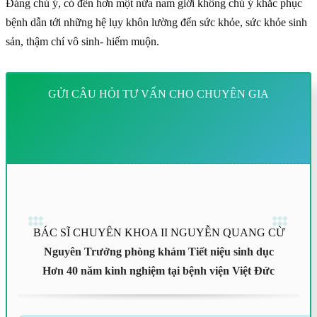
Đáng chú ý, có đến hơn một nửa nam giới không chú ý khắc phục
bệnh dẫn tới những hệ lụy khôn lường đến sức khỏe, sức khỏe sinh
sản, thậm chí vô sinh- hiếm muộn.
GỬI CÂU HỎI TƯ VẤN CHO CHUYÊN GIA
BÁC SĨ CHUYÊN KHOA II NGUYỄN QUANG CỪ
Nguyên Trưởng phòng khám Tiết niệu sinh dục
Hơn 40 năm kinh nghiệm tại bệnh viện Việt Đức