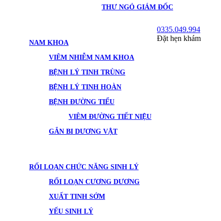
THƯ NGỎ GIÁM ĐỐC
0335.049.994
Đặt hẹn khám
NAM KHOA
VIÊM NHIỄM NAM KHOA
BỆNH LÝ TINH TRÙNG
BỆNH LÝ TINH HOÀN
BỆNH ĐƯỜNG TIỂU
VIÊM ĐƯỜNG TIẾT NIỆU
GẮN BI DƯƠNG VẬT
RỐI LOẠN CHỨC NĂNG SINH LÝ
RỐI LOẠN CƯƠNG DƯƠNG
XUẤT TINH SỚM
YẾU SINH LÝ