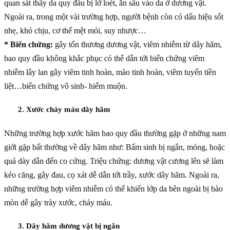
quan sát thấy da quy đầu bị lở loét, ăn sâu vào da ở dương vật.
Ngoài ra, trong một vài trường hợp, người bệnh còn có dấu hiệu sốt
nhẹ, khó chịu, cơ thể mệt mỏi, suy nhược…
* Biến chứng:
gây tổn thương dương vật, viêm nhiễm từ dây hãm,
bao quy đầu không khắc phục có thể dẫn tới biến chứng viêm
nhiễm lây lan gây viêm tinh hoàn, mào tinh hoàn, viêm tuyến tiền
liệt…biến chứng vô sinh- hiếm muộn.
2. Xước chảy máu dây hãm
Những trường hợp xước hãm bao quy đầu thường gặp ở những nam
giới gặp bất thường về dây hãm như: Bẩm sinh bị ngắn, mỏng, hoặc
quá dày dẫn đến co cứng. Triệu chứng: dương vật cương lên sẽ làm
kéo căng, gây đau, cọ xát dễ dẫn tới trầy, xước dây hãm. Ngoài ra,
những trường hợp viêm nhiễm có thể khiến lớp da bên ngoài bị bào
mòn dễ gây trày xước, chảy máu.
3. Dây hãm dương vật bị ngắn