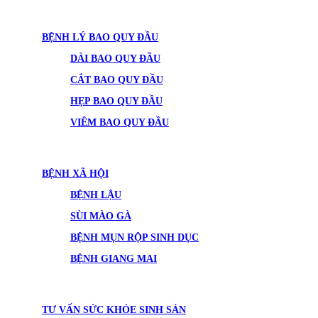
BỆNH LÝ BAO QUY ĐẦU
DÀI BAO QUY ĐẦU
CẮT BAO QUY ĐẦU
HẸP BAO QUY ĐẦU
VIÊM BAO QUY ĐẦU
BỆNH XÃ HỘI
BỆNH LẬU
SÙI MÀO GÀ
BỆNH MỤN RỘP SINH DỤC
BỆNH GIANG MAI
TƯ VẤN SỨC KHỎE SINH SẢN