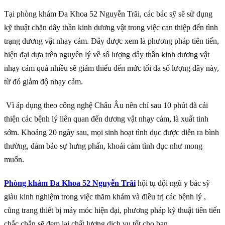
Tại phòng khám Đa Khoa 52 Nguyễn Trãi, các bác sỹ sẽ sử dụng
kỹ thuật chặn dây thần kinh dương vật trong việc can thiệp đến tình
trạng dương vật nhạy cảm. Đây được xem là phương pháp tiên tiến,
hiện đại dựa trên nguyên lý về số lượng dây thần kinh dương vật
nhạy cảm quá nhiều sẽ giảm thiểu đến mức tối đa số lượng dây này,
từ đó giảm độ nhạy cảm.
Vì áp dụng theo công nghệ Châu Âu nên chỉ sau 10 phút đã cải
thiện các bệnh lý liên quan đến dương vật nhạy cảm, là xuất tinh
sớm. Khoảng 20 ngày sau, mọi sinh hoạt tình dục được diễn ra bình
thường, đảm bảo sự hưng phấn, khoái cảm tình dục như mong
muốn.
Phòng khám Đa Khoa 52 Nguyễn Trãi
hội tụ đội ngũ y bác sỹ
giàu kinh nghiệm trong việc thăm khám và điều trị các bệnh lý ,
cũng trang thiết bị máy móc hiện đại, phương pháp kỹ thuật tiên tiến
chắc chắn sẽ đem lại chất lượng dịch vụ tốt cho bạn.