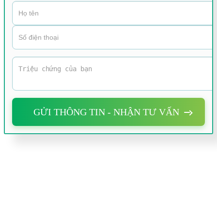
GỬI THÔNG TIN - NHẬN TƯ VẤN