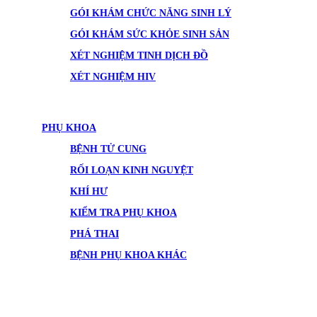
GÓI KHÁM CHỨC NĂNG SINH LÝ
GÓI KHÁM SỨC KHỎE SINH SẢN
XÉT NGHIỆM TINH DỊCH ĐỒ
XÉT NGHIỆM HIV
PHỤ KHOA
BỆNH TỬ CUNG
RỐI LOẠN KINH NGUYỆT
KHÍ HƯ
KIỂM TRA PHỤ KHOA
PHÁ THAI
BỆNH PHỤ KHOA KHÁC