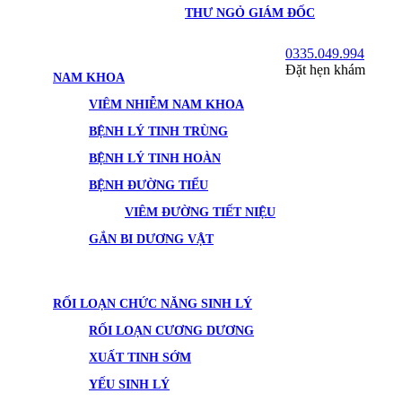
THƯ NGỎ GIÁM ĐỐC
0335.049.994
Đặt hẹn khám
NAM KHOA
VIÊM NHIỄM NAM KHOA
BỆNH LÝ TINH TRÙNG
BỆNH LÝ TINH HOÀN
BỆNH ĐƯỜNG TIỂU
VIÊM ĐƯỜNG TIẾT NIỆU
GẮN BI DƯƠNG VẬT
RỐI LOẠN CHỨC NĂNG SINH LÝ
RỐI LOẠN CƯƠNG DƯƠNG
XUẤT TINH SỚM
YẾU SINH LÝ