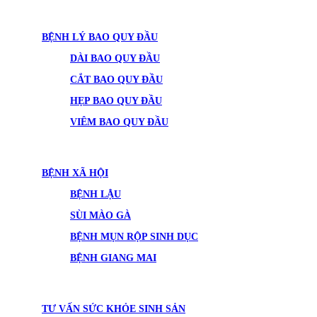
BỆNH LÝ BAO QUY ĐẦU
DÀI BAO QUY ĐẦU
CẮT BAO QUY ĐẦU
HẸP BAO QUY ĐẦU
VIÊM BAO QUY ĐẦU
BỆNH XÃ HỘI
BỆNH LẬU
SÙI MÀO GÀ
BỆNH MỤN RỘP SINH DỤC
BỆNH GIANG MAI
TƯ VẤN SỨC KHỎE SINH SẢN