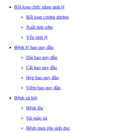
Rối loạn chức năng sinh lý
Rối loạn cương dương
Xuất tinh sớm
Yếu sinh lý
Bệnh lý bao quy đầu
Dài bao quy đầu
Cắt bao quy đầu
Hẹp bao quy đầu
Viêm bao quy đầu
Bệnh xã hội
Bệnh lậu
Sùi mào gà
Bệnh mụn rộp sinh dục