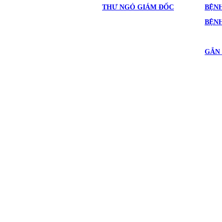
THƯ NGỎ GIÁM ĐỐC
BỆNH
BỆN
GẮN 