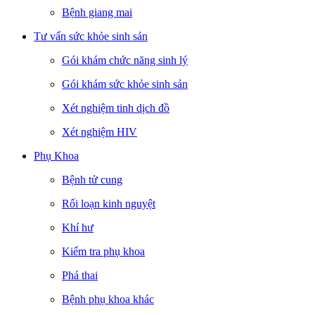
Bệnh giang mai
Tư vấn sức khỏe sinh sản
Gói khám chức năng sinh lý
Gói khám sức khỏe sinh sản
Xét nghiệm tinh dịch đồ
Xét nghiệm HIV
Phụ Khoa
Bệnh tử cung
Rối loạn kinh nguyệt
Khí hư
Kiểm tra phụ khoa
Phá thai
Bệnh phụ khoa khác