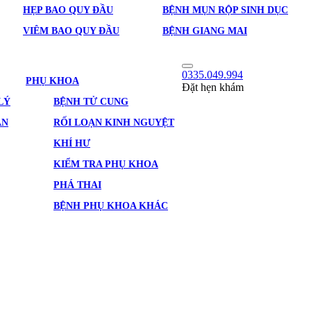
HẸP BAO QUY ĐẦU
BỆNH MỤN RỘP SINH DỤC
VIÊM BAO QUY ĐẦU
BỆNH GIANG MAI
0335.049.994
PHỤ KHOA
Đặt hẹn khám
LÝ
BỆNH TỬ CUNG
ẢN
RỐI LOẠN KINH NGUYỆT
KHÍ HƯ
KIỂM TRA PHỤ KHOA
PHÁ THAI
BỆNH PHỤ KHOA KHÁC