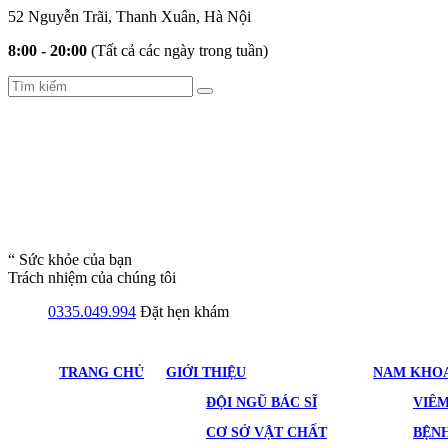
52 Nguyễn Trãi, Thanh Xuân, Hà Nội
8:00 - 20:00
(Tất cả các ngày trong tuần)
“ Sức khỏe của bạn
Trách nhiệm của chúng tôi
0335.049.994
Đặt hẹn khám
TRANG CHỦ
GIỚI THIỆU
NAM KHO
ĐỘI NGŨ BÁC SĨ
VIÊ
CƠ SỞ VẬT CHẤT
BỆNH