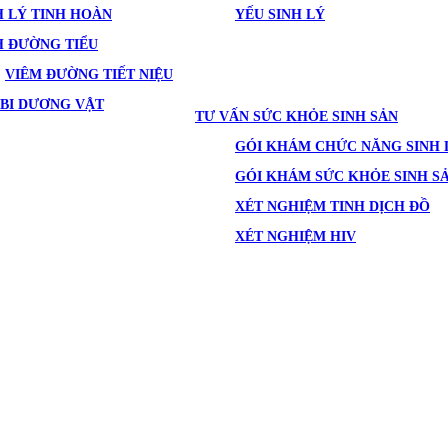
 LÝ TINH HOÀN
YẾU SINH LÝ
H ĐƯỜNG TIỂU
VIÊM ĐƯỜNG TIẾT NIỆU
BI DƯƠNG VẬT
TƯ VẤN SỨC KHỎE SINH SẢN
GÓI KHÁM CHỨC NĂNG SINH 
GÓI KHÁM SỨC KHỎE SINH S
XÉT NGHIỆM TINH DỊCH ĐỒ
XÉT NGHIỆM HIV