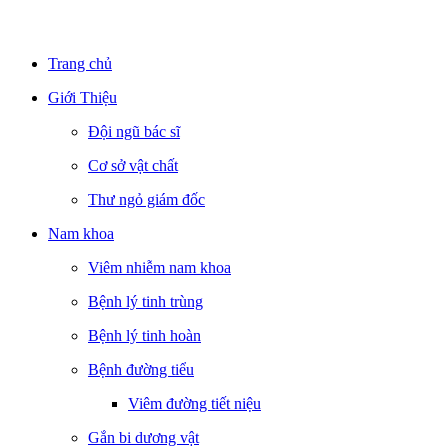
Trang chủ
Giới Thiệu
Đội ngũ bác sĩ
Cơ sở vật chất
Thư ngỏ giám đốc
Nam khoa
Viêm nhiễm nam khoa
Bệnh lý tinh trùng
Bệnh lý tinh hoàn
Bệnh đường tiểu
Viêm đường tiết niệu
Gắn bi dương vật