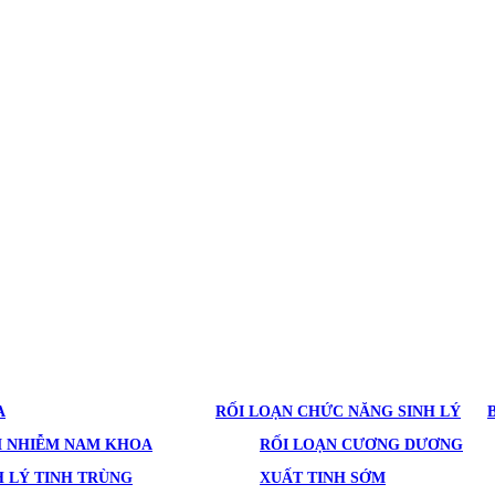
A
RỐI LOẠN CHỨC NĂNG SINH LÝ
M NHIỄM NAM KHOA
RỐI LOẠN CƯƠNG DƯƠNG
 LÝ TINH TRÙNG
XUẤT TINH SỚM