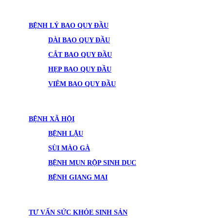
BỆNH LÝ BAO QUY ĐẦU
DÀI BAO QUY ĐẦU
CẮT BAO QUY ĐẦU
HẸP BAO QUY ĐẦU
VIÊM BAO QUY ĐẦU
BỆNH XÃ HỘI
BỆNH LẬU
SÙI MÀO GÀ
BỆNH MỤN RỘP SINH DỤC
BỆNH GIANG MAI
TƯ VẤN SỨC KHỎE SINH SẢN