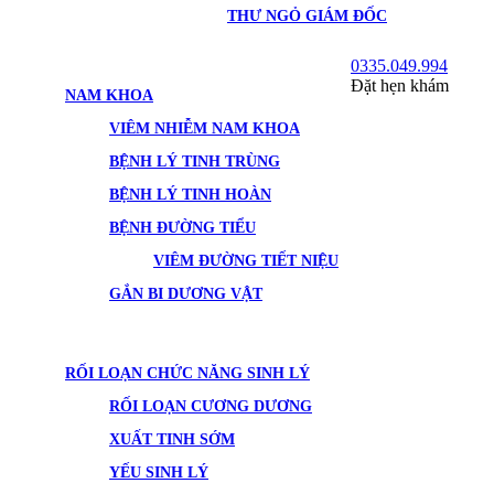
THƯ NGỎ GIÁM ĐỐC
0335.049.994
Đặt hẹn khám
NAM KHOA
VIÊM NHIỄM NAM KHOA
BỆNH LÝ TINH TRÙNG
BỆNH LÝ TINH HOÀN
BỆNH ĐƯỜNG TIỂU
VIÊM ĐƯỜNG TIẾT NIỆU
GẮN BI DƯƠNG VẬT
RỐI LOẠN CHỨC NĂNG SINH LÝ
RỐI LOẠN CƯƠNG DƯƠNG
XUẤT TINH SỚM
YẾU SINH LÝ