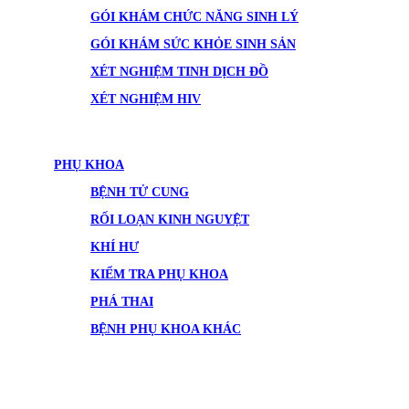
GÓI KHÁM CHỨC NĂNG SINH LÝ
GÓI KHÁM SỨC KHỎE SINH SẢN
XÉT NGHIỆM TINH DỊCH ĐỒ
XÉT NGHIỆM HIV
PHỤ KHOA
BỆNH TỬ CUNG
RỐI LOẠN KINH NGUYỆT
KHÍ HƯ
KIỂM TRA PHỤ KHOA
PHÁ THAI
BỆNH PHỤ KHOA KHÁC