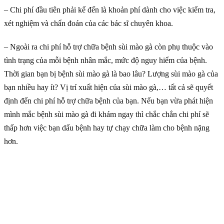
– Chi phí đầu tiên phải kể đến là khoản phí dành cho việc kiểm tra,
xét nghiệm và chẩn đoán của các bác sĩ chuyên khoa.
– Ngoài ra chi phí hỗ trợ chữa bệnh sùi mào gà còn phụ thuộc vào
tình trạng của mỗi bệnh nhân mắc, mức độ nguy hiểm của bệnh.
Thời gian bạn bị bệnh sùi mào gà là bao lâu? Lượng sùi mào gà của
bạn nhiều hay ít? Vị trí xuất hiện của sùi mào gà,… tất cả sẽ quyết
định đến chi phí hỗ trợ chữa bệnh của bạn. Nếu bạn vừa phát hiện
mình mắc bệnh sùi mào gà đi khám ngay thì chắc chắn chi phí sẽ
thấp hơn việc bạn dấu bệnh hay tự chạy chữa làm cho bệnh nặng
hơn.