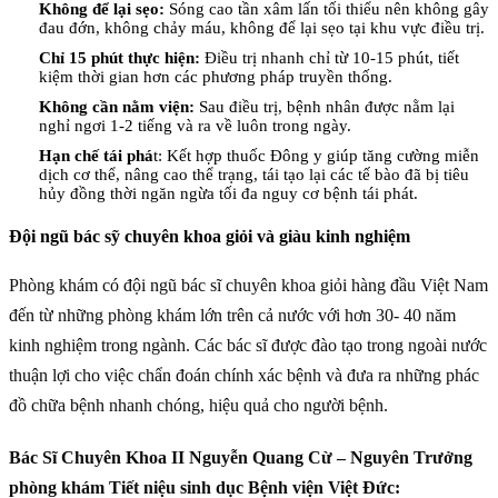
Không để lại sẹo:
Sóng cao tần xâm lấn tối thiểu nên không gây
đau đớn, không chảy máu, không để lại sẹo tại khu vực điều trị.
Chỉ 15 phút thực hiện:
Điều trị nhanh chỉ từ 10-15 phút, tiết
kiệm thời gian hơn các phương pháp truyền thống.
Không cần nằm viện:
Sau điều trị, bệnh nhân được nằm lại
nghỉ ngơi 1-2 tiếng và ra về luôn trong ngày.
Hạn chế tái phá
t: Kết hợp thuốc Đông y giúp tăng cường miễn
dịch cơ thể, nâng cao thể trạng, tái tạo lại các tế bào đã bị tiêu
hủy đồng thời ngăn ngừa tối đa nguy cơ bệnh tái phát.
Đội ngũ bác sỹ chuyên khoa giỏi và giàu kinh nghiệm
Phòng khám có đội ngũ bác sĩ chuyên khoa giỏi hàng đầu Việt Nam
đến từ những phòng khám lớn trên cả nước với hơn 30- 40 năm
kinh nghiệm trong ngành. Các bác sĩ được đào tạo trong ngoài nước
thuận lợi cho việc chẩn đoán chính xác bệnh và đưa ra những phác
đồ chữa bệnh nhanh chóng, hiệu quả cho người bệnh.
Bác Sĩ Chuyên Khoa II Nguyễn Quang Cừ – Nguyên Trưởng
phòng khám Tiết niệu sinh dục Bệnh viện Việt Đức: