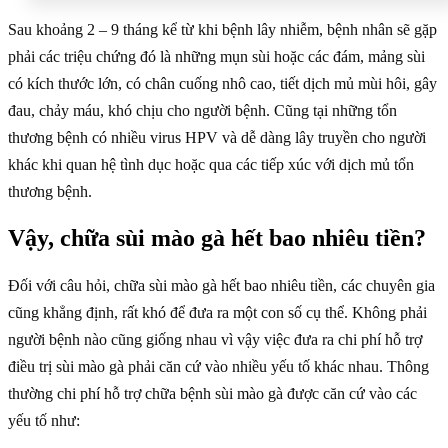
Sau khoảng 2 – 9 tháng kể từ khi bệnh lây nhiễm, bệnh nhân sẽ gặp
phải các triệu chứng đó là những mụn sùi hoặc các đám, mảng sùi
có kích thước lớn, có chân cuống nhô cao, tiết dịch mủ mùi hôi, gây
đau, chảy máu, khó chịu cho người bệnh. Cũng tại những tổn
thương bệnh có nhiều virus HPV và dễ dàng lây truyền cho người
khác khi quan hệ tình dục hoặc qua các tiếp xúc với dịch mủ tổn
thương bệnh.
Vậy, chữa sùi mào gà hết bao nhiêu tiền?
Đối với câu hỏi, chữa sùi mào gà hết bao nhiêu tiền, các chuyên gia
cũng khẳng định, rất khó để đưa ra một con số cụ thể. Không phải
người bệnh nào cũng giống nhau vì vậy việc đưa ra chi phí hỗ trợ
điều trị sùi mào gà phải căn cứ vào nhiều yếu tố khác nhau. Thông
thường chi phí hỗ trợ chữa bệnh sùi mào gà được căn cứ vào các
yếu tố như: