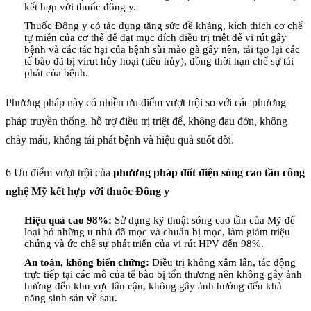
kết hợp với thuốc đông y.
Thuốc Đông y có tác dụng tăng sức đề kháng, kích thích cơ chế
tự miễn của cơ thể để đạt mục đích điều trị triệt để vi rút gây
bệnh và các tác hại của bệnh sùi mào gà gây nên, tái tạo lại các
tế bào đã bị virut hủy hoại (tiêu hủy), đồng thời hạn chế sự tái
phát của bệnh.
Phương pháp này có nhiều ưu điểm vượt trội so với các phương
pháp truyền thống, hỗ trợ điều trị triệt để, không đau đớn, không
chảy máu, không tái phát bệnh và hiệu quả suốt đời.
6 Ưu điểm vượt trội của
phương pháp đốt điện sóng cao tần công
nghệ Mỹ kết hợp với thuốc Đông y
Hiệu quả cao 98%:
Sử dụng kỹ thuật sóng cao tần của Mỹ để
loại bỏ những u nhú đã mọc và chuẩn bị mọc, làm giảm triệu
chứng và ức chế sự phát triển của vi rút HPV đến 98%.
An toàn, không biến chứng:
Điều trị không xâm lấn, tác động
trực tiếp tại các mô của tế bào bị tổn thương nên không gây ảnh
hưởng đến khu vực lân cận, không gây ảnh hưởng đến khả
năng sinh sản về sau.