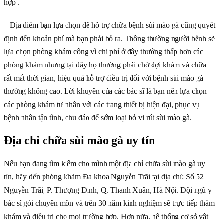
hợp .
– Địa điểm bạn lựa chọn để hỗ trợ chữa bệnh sùi mào gà cũng quyết
định đến khoản phí mà bạn phải bỏ ra. Thông thường người bệnh sẽ
lựa chọn phòng khám công vì chi phí ở đây thường thấp hơn các
phòng khám nhưng tại đây họ thường phải chờ đợi khám và chữa
rất mất thời gian, hiệu quả hỗ trợ điều trị đối với bệnh sùi mào gà
thường không cao. Lời khuyên của các bác sĩ là bạn nên lựa chọn
các phòng khám tư nhân với các trang thiết bị hiện đại, phục vụ
bệnh nhân tận tình, chu đáo để sớm loại bỏ vi rút sùi mào gà.
Địa chỉ chữa sùi mào gà uy tín
Nếu bạn đang tìm kiếm cho mình một địa chỉ chữa sùi mào gà uy
tín, hãy đến phòng khám Đa khoa Nguyễn Trãi tại địa chỉ: Số 52
Nguyễn Trãi, P. Thượng Đình, Q. Thanh Xuân, Hà Nội. Đội ngũ y
bác sĩ gỏi chuyên môn và trên 30 năm kinh nghiệm sẽ trực tiếp thăm
khám và điều trị cho mọi trường hợp. Hơn nữa, hệ thống cơ sở vật