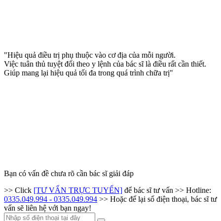
"Hiệu quả điều trị phụ thuộc vào cơ địa của mỗi người.
Việc tuân thủ tuyệt đối theo y lệnh của bác sĩ là điều rất cần thiết.
Giúp mang lại hiệu quả tối đa trong quá trình chữa trị"
Bạn có vấn đề chưa rõ cần bác sĩ giải đáp
>> Click
[TƯ VẤN TRỰC TUYẾN]
để bác sĩ tư vấn
>> Hotline:
0335.049.994 - 0335.049.994
>> Hoặc để lại số điện thoại, bác sĩ tư
vấn sẽ liên hệ với bạn ngay!