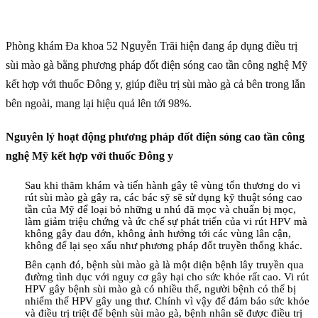
Phòng khám Đa khoa 52 Nguyễn Trãi hiện đang áp dụng điều trị
sùi mào gà bằng phương pháp đốt điện sóng cao tần công nghệ Mỹ
kết hợp với thuốc Đông y, giúp điều trị sùi mào gà cả bên trong lẫn
bên ngoài, mang lại hiệu quả lên tới 98%.
Nguyên lý hoạt động phương pháp đốt điện sóng cao tần công
nghệ Mỹ kết hợp với thuốc Đông y
Sau khi thăm khám và tiến hành gây tê vùng tổn thương do vi
rút sùi mào gà gây ra, các bác sỹ sẽ sử dụng kỹ thuật sóng cao
tần của Mỹ để loại bỏ những u nhú đã mọc và chuẩn bị mọc,
làm giảm triệu chứng và ức chế sự phát triển của vi rút HPV mà
không gây đau đớn, không ảnh hưởng tới các vùng lân cận,
không để lại sẹo xấu như phương pháp đốt truyền thống khác.
Bên cạnh đó, bệnh sùi mào gà là một diện bệnh lây truyền qua
đường tình dục với nguy cơ gây hại cho sức khỏe rất cao. Vi rút
HPV gây bệnh sùi mào gà có nhiều thể, người bệnh có thể bị
nhiểm thể HPV gây ung thư. Chính vì vậy để đảm bảo sức khỏe
và điều trị triệt để bệnh sùi mào gà, bệnh nhân sẽ được điều trị