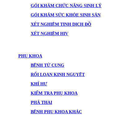
GÓI KHÁM CHỨC NĂNG SINH LÝ
GÓI KHÁM SỨC KHỎE SINH SẢN
XÉT NGHIỆM TINH DỊCH ĐỒ
XÉT NGHIỆM HIV
PHỤ KHOA
BỆNH TỬ CUNG
RỐI LOẠN KINH NGUYỆT
KHÍ HƯ
KIỂM TRA PHỤ KHOA
PHÁ THAI
BỆNH PHỤ KHOA KHÁC