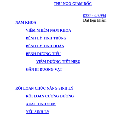
THƯ NGỎ GIÁM ĐỐC
0335.049.994
Đặt hẹn khám
NAM KHOA
VIÊM NHIỄM NAM KHOA
BỆNH LÝ TINH TRÙNG
BỆNH LÝ TINH HOÀN
BỆNH ĐƯỜNG TIỂU
VIÊM ĐƯỜNG TIẾT NIỆU
GẮN BI DƯƠNG VẬT
RỐI LOẠN CHỨC NĂNG SINH LÝ
RỐI LOẠN CƯƠNG DƯƠNG
XUẤT TINH SỚM
YẾU SINH LÝ