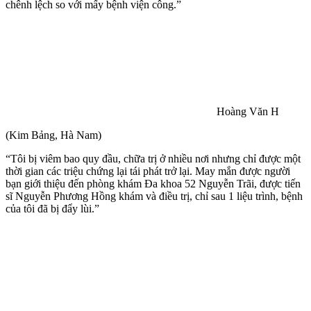
chênh lệch so với mấy bệnh viện công.”
Hoàng Văn H
(Kim Bảng, Hà Nam)
“Tôi bị viêm bao quy đầu, chữa trị ở nhiều nơi nhưng chỉ được một
thời gian các triệu chứng lại tái phát trở lại. May mắn được người
bạn giới thiệu đến phòng khám Đa khoa 52 Nguyễn Trãi, được tiến
sĩ Nguyễn Phương Hồng khám và điều trị, chỉ sau 1 liệu trình, bệnh
của tôi đã bị đẩy lùi.”