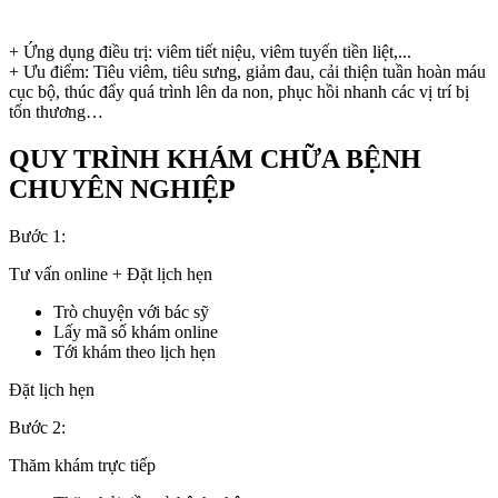
+ Ứng dụng điều trị: viêm tiết niệu, viêm tuyến tiền liệt,...
+ Ưu điểm: Tiêu viêm, tiêu sưng, giảm đau, cải thiện tuần hoàn máu
cục bộ, thúc đẩy quá trình lên da non, phục hồi nhanh các vị trí bị
tổn thương…
QUY TRÌNH KHÁM CHỮA BỆNH
CHUYÊN NGHIỆP
Bước 1:
Tư vấn online + Đặt lịch hẹn
Trò chuyện với bác sỹ
Lấy mã số khám online
Tới khám theo lịch hẹn
Đặt lịch hẹn
Bước 2:
Thăm khám trực tiếp