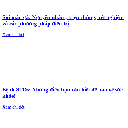
Sùi mào gà: Nguyên nhân , triệu chứng, xét nghiệm
và các phương pháp điều trị
Xem chi tiết
Bệnh STDs: Những điều bạn cần biết để bảo vệ sức
khỏe!
Xem chi tiết