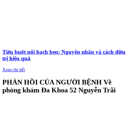
Tiểu buốt nổi hạch bẹn: Nguyên nhân và cách điều
trị hiệu quả
Xem chi tiết
PHẢN HỒI CỦA NGƯỜI BỆNH
Về
phòng khám Đa Khoa 52 Nguyễn Trãi