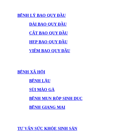
BỆNH LÝ BAO QUY ĐẦU
DÀI BAO QUY ĐẦU
CẮT BAO QUY ĐẦU
HẸP BAO QUY ĐẦU
VIÊM BAO QUY ĐẦU
BỆNH XÃ HỘI
BỆNH LẬU
SÙI MÀO GÀ
BỆNH MỤN RỘP SINH DỤC
BỆNH GIANG MAI
TƯ VẤN SỨC KHỎE SINH SẢN