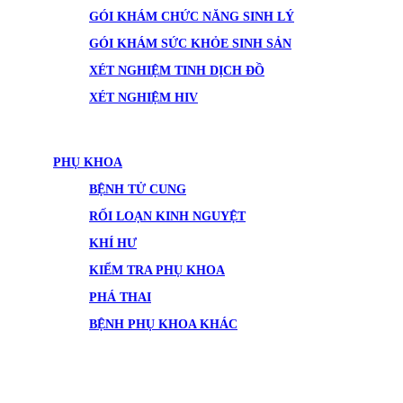
GÓI KHÁM CHỨC NĂNG SINH LÝ
GÓI KHÁM SỨC KHỎE SINH SẢN
XÉT NGHIỆM TINH DỊCH ĐỒ
XÉT NGHIỆM HIV
PHỤ KHOA
BỆNH TỬ CUNG
RỐI LOẠN KINH NGUYỆT
KHÍ HƯ
KIỂM TRA PHỤ KHOA
PHÁ THAI
BỆNH PHỤ KHOA KHÁC