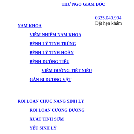
THƯ NGỎ GIÁM ĐỐC
0335.049.994
Đặt hẹn khám
NAM KHOA
VIÊM NHIỄM NAM KHOA
BỆNH LÝ TINH TRÙNG
BỆNH LÝ TINH HOÀN
BỆNH ĐƯỜNG TIỂU
VIÊM ĐƯỜNG TIẾT NIỆU
GẮN BI DƯƠNG VẬT
RỐI LOẠN CHỨC NĂNG SINH LÝ
RỐI LOẠN CƯƠNG DƯƠNG
XUẤT TINH SỚM
YẾU SINH LÝ