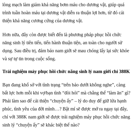
lòng mạch làm giảm khả năng bơm máu cho dương vật, giúp quá
trình tuần hoàn máu tại dương vật diễn ra thuận lợi hơn, từ đó cải
thiện khả năng cương cứng của dương vật.
Hơn nữa, đây còn được biết đến là phương pháp phục hồi chức
năng sinh lý tiên tiến, tiến hành thuận tiện, an toàn cho người sử
dụng. Sau điều trị, đảm bảo nam giới sẽ mau chóng lấy lại sức khỏe
và sự tự tin trong cuộc sống.
Trải nghiệm máy phục hồi chức năng sinh lý nam giới chỉ 388K
Bạn đang khổ sở với tình trạng “trên bảo dưới không nghe”, càng
bất lực hơn mỗi khi vợ/bạn tình “đòi hỏi” mà chẳng thể “làm ăn” gì?
Phải làm sao để cải thiện “chuyện ấy” – lý do duy để giữ lửa hạnh
phúc, tình yêu của đời mình…? Bật mí sẽ được mở ra ngay tại đây,
chỉ với 388K nam giới sẽ được trải nghiệm máy phục hồi chức năng
sinh lý “chuyện ấy” sẽ khác biệt thế nào?