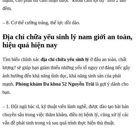
mạnh, cho phái nữ cảm nhận được “khoái cảm tột độ” trên 2 lần/
đêm.
– 8. Cơ thể cường tráng, thể lực dồi dào.
Địa chỉ chữa yếu sinh lý nam giới an toàn,
hiệu quả hiện nay
Tìm hiểu chính xác
địa chỉ chữa yếu sinh lý
ở đâu an toàn, chất
lượng? sẽ giúp bạn giảm thiểu những yếu tố nguy cơ đáng tiếc gây
ảnh hưởng đến khả năng tình dục, khả năng sinh sản của phái
mạnh.
Phòng khám Đa khoa 52 Nguyễn Trãi
là gợi ý dành cho
bạn.
– 1. Đội ngũ bác sĩ, kỹ thuật viên lành nghề, được đào tạo bài bản
chuyên sâu trong việc thăm khám, điều trị bệnh lý, cũng xử lý các
vấn đề phát sinh trong và sau quá trình thực hiện thủ thuật.