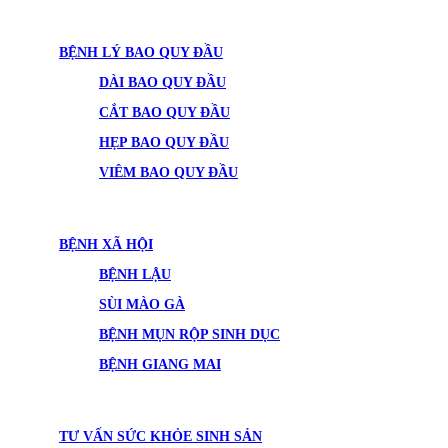
BỆNH LÝ BAO QUY ĐẦU
DÀI BAO QUY ĐẦU
CẮT BAO QUY ĐẦU
HẸP BAO QUY ĐẦU
VIÊM BAO QUY ĐẦU
BỆNH XÃ HỘI
BỆNH LẬU
SÙI MÀO GÀ
BỆNH MỤN RỘP SINH DỤC
BỆNH GIANG MAI
TƯ VẤN SỨC KHỎE SINH SẢN