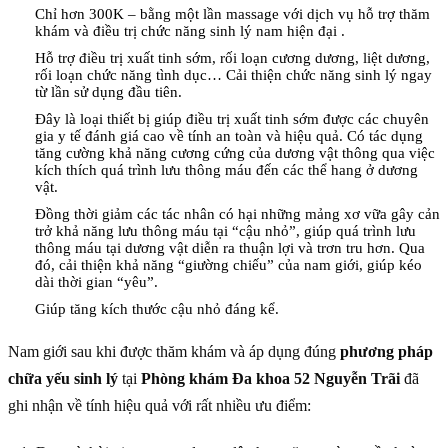
Chỉ hơn 300K – bằng một lần massage với dịch vụ hỗ trợ thăm
khám và điều trị chức năng sinh lý nam hiện đại .
Hỗ trợ điều trị xuất tinh sớm, rối loạn cương dương, liệt dương,
rối loạn chức năng tình dục… Cải thiện chức năng sinh lý ngay
từ lần sử dụng đầu tiên.
Đây là loại thiết bị giúp điều trị xuất tinh sớm được các chuyên
gia y tế đánh giá cao về tính an toàn và hiệu quả. Có tác dụng
tăng cường khả năng cương cứng của dương vật thông qua việc
kích thích quá trình lưu thông máu đến các thể hang ở dương
vật.
Đồng thời giảm các tác nhân có hại những mảng xơ vữa gây cản
trở khả năng lưu thông máu tại “cậu nhỏ”, giúp quá trình lưu
thông máu tại dương vật diễn ra thuận lợi và trơn tru hơn. Qua
đó, cải thiện khả năng “giường chiếu” của nam giới, giúp kéo
dài thời gian “yêu”.
Giúp tăng kích thước cậu nhỏ đáng kể.
Nam giới sau khi được thăm khám và áp dụng đúng
phương pháp
chữa yếu sinh lý
tại
Phòng khám Đa khoa 52 Nguyễn Trãi
đã
ghi nhận về tính hiệu quả với rất nhiều ưu điểm: