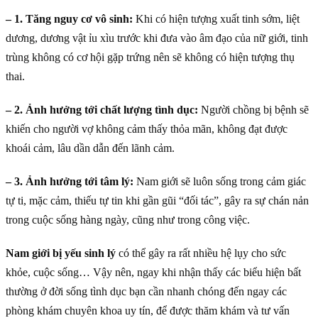
– 1. Tăng nguy cơ vô sinh:
Khi có hiện tượng xuất tinh sớm, liệt
dương, dương vật ỉu xìu trước khi đưa vào âm đạo của nữ giới, tinh
trùng không có cơ hội gặp trứng nên sẽ không có hiện tượng thụ
thai.
– 2. Ảnh hưởng tới chất lượng tình dục:
Người chồng bị bệnh sẽ
khiến cho người vợ không cảm thấy thỏa mãn, không đạt được
khoái cảm, lâu dần dẫn đến lãnh cảm.
– 3. Ảnh hưởng tới tâm lý:
Nam giới sẽ luôn sống trong cảm giác
tự ti, mặc cảm, thiếu tự tin khi gần gũi “đối tác”, gây ra sự chán nản
trong cuộc sống hàng ngày, cũng như trong công việc.
Nam giới bị yếu sinh lý
có thể gây ra rất nhiều hệ lụy cho sức
khỏe, cuộc sống… Vậy nên, ngay khi nhận thấy các biểu hiện bất
thường ở đời sống tình dục bạn cần nhanh chóng đến ngay các
phòng khám chuyên khoa uy tín, để được thăm khám và tư vấn