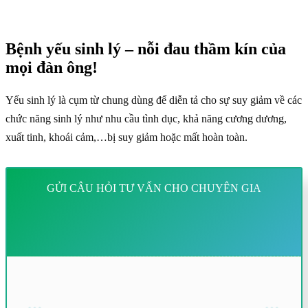
Bệnh yếu sinh lý – nỗi đau thầm kín của
mọi đàn ông!
Yếu sinh lý là cụm từ chung dùng để diễn tả cho sự suy giảm về các
chức năng sinh lý như nhu cầu tình dục, khả năng cương dương,
xuất tinh, khoái cảm,…bị suy giảm hoặc mất hoàn toàn.
GỬI CÂU HỎI TƯ VẤN CHO CHUYÊN GIA