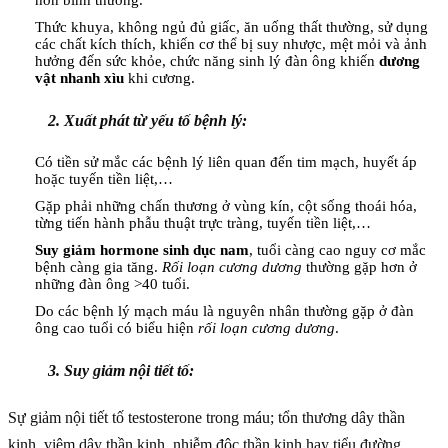
Thức khuya, không ngủ đủ giấc, ăn uống thất thường, sử dụng
các chất kích thích, khiến cơ thể bị suy nhược, mệt mỏi và ảnh
hưởng đến sức khỏe, chức năng sinh lý đàn ông khiến
dương
vật nhanh xìu
khi cương.
2. Xuất phát từ yếu tố bệnh lý:
Có tiền sử mắc các bệnh lý liên quan đến tim mạch, huyết áp
hoặc tuyến tiền liệt,…
Gặp phải những chấn thương ở vùng kín, cột sống thoái hóa,
từng tiến hành phẫu thuật trực tràng, tuyến tiền liệt,…
Suy giảm hormone sinh dục nam
, tuổi càng cao nguy cơ mắc
bệnh càng gia tăng.
Rối loạn cương dương
thường gặp hơn ở
những đàn ông >40 tuổi.
Do các bệnh lý mạch máu là nguyên nhân thường gặp ở đàn
ông cao tuổi có biểu hiện
rối loạn cương dương
.
3. Suy giảm nội tiết tố:
Sự giảm nội tiết tố testosterone trong máu; tổn thương dây thần
kinh, viêm dây thần kinh, nhiễm độc thần kinh hay tiểu đường,…