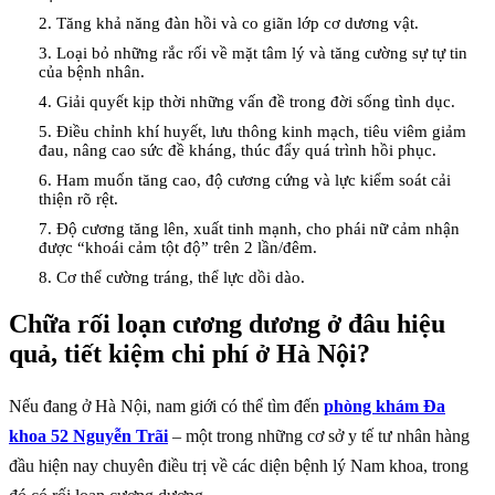
2. Tăng khả năng đàn hồi và co giãn lớp cơ dương vật.
3. Loại bỏ những rắc rối về mặt tâm lý và tăng cường sự tự tin
của bệnh nhân.
4. Giải quyết kịp thời những vấn đề trong đời sống tình dục.
5. Điều chỉnh khí huyết, lưu thông kinh mạch, tiêu viêm giảm
đau, nâng cao sức đề kháng, thúc đẩy quá trình hồi phục.
6. Ham muốn tăng cao, độ cương cứng và lực kiểm soát cải
thiện rõ rệt.
7. Độ cương tăng lên, xuất tinh mạnh, cho phái nữ cảm nhận
được “khoái cảm tột độ” trên 2 lần/đêm.
8. Cơ thể cường tráng, thể lực dồi dào.
Chữa rối loạn cương dương ở đâu hiệu
quả, tiết kiệm chi phí ở Hà Nội?
Nếu đang ở Hà Nội, nam giới có thể tìm đến
phòng khám Đa
khoa 52 Nguyễn Trãi
– một trong những cơ sở y tế tư nhân hàng
đầu hiện nay chuyên điều trị về các diện bệnh lý Nam khoa, trong