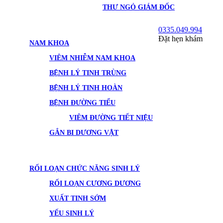
THƯ NGỎ GIÁM ĐỐC
0335.049.994
Đặt hẹn khám
NAM KHOA
VIÊM NHIỄM NAM KHOA
BỆNH LÝ TINH TRÙNG
BỆNH LÝ TINH HOÀN
BỆNH ĐƯỜNG TIỂU
VIÊM ĐƯỜNG TIẾT NIỆU
GẮN BI DƯƠNG VẬT
RỐI LOẠN CHỨC NĂNG SINH LÝ
RỐI LOẠN CƯƠNG DƯƠNG
XUẤT TINH SỚM
YẾU SINH LÝ