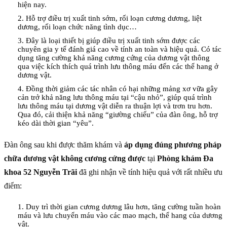
hiện nay.
2. Hỗ trợ điều trị xuất tinh sớm, rối loạn cương dương, liệt
dương, rối loạn chức năng tình dục…
3. Đây là loại thiết bị giúp điều trị xuất tinh sớm được các
chuyên gia y tế đánh giá cao về tính an toàn và hiệu quả. Có tác
dụng tăng cường khả năng cương cứng của dương vật thông
qua việc kích thích quá trình lưu thông máu đến các thể hang ở
dương vật.
4. Đồng thời giảm các tác nhân có hại những mảng xơ vữa gây
cản trở khả năng lưu thông máu tại “cậu nhỏ”, giúp quá trình
lưu thông máu tại dương vật diễn ra thuận lợi và trơn tru hơn.
Qua đó, cải thiện khả năng “giường chiếu” của đàn ông, hỗ trợ
kéo dài thời gian “yêu”.
Đàn ông sau khi được thăm khám và
áp dụng đúng phương pháp
chữa dương vật không cương cứng được
tại
Phòng khám Đa
khoa 52 Nguyễn Trãi
đã ghi nhận về tính hiệu quả với rất nhiều ưu
điểm:
1. Duy trì thời gian cương dương lâu hơn, tăng cường tuần hoàn
máu và lưu chuyển máu vào các mao mạch, thể hang của dương
vật.