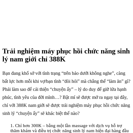
Trải nghiệm máy phục hồi chức năng sinh
lý nam giới chỉ 388K
Bạn đang khổ sở với tình trạng “trên bảo dưới không nghe”, càng
bất lực hơn mỗi khi vợ/bạn tình “đòi hỏi” mà chẳng thể “làm ăn” gì?
Phải làm sao để cải thiện “chuyện ấy” – lý do duy để giữ lửa hạnh
phúc, tình yêu của đời mình…? Bật mí sẽ được mở ra ngay tại đây,
chỉ với 388K nam giới sẽ được trải nghiệm máy phục hồi chức năng
sinh lý “chuyện ấy” sẽ khác biệt thế nào?
1. Chỉ hơn 300K – bằng một lần massage với dịch vụ hỗ trợ
thăm khám và điều trị chức năng sinh lý nam hiện đại hàng đầu