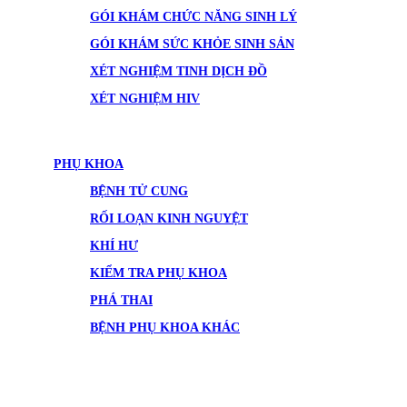
GÓI KHÁM CHỨC NĂNG SINH LÝ
GÓI KHÁM SỨC KHỎE SINH SẢN
XÉT NGHIỆM TINH DỊCH ĐỒ
XÉT NGHIỆM HIV
PHỤ KHOA
BỆNH TỬ CUNG
RỐI LOẠN KINH NGUYỆT
KHÍ HƯ
KIỂM TRA PHỤ KHOA
PHÁ THAI
BỆNH PHỤ KHOA KHÁC