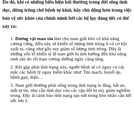
Do đó, khi có những biểu hiện bất thường trong đời sống tình
dục, đừng trông chờ bệnh tự khỏi, hãy chủ động hơn trong việc
bảo vệ sức khỏe của chính mình bởi các hệ lụy đáng tiếc có thể
xảy ra:
1.
Dương vật mau xìu
làm cho nam giới khó có khả năng
cương cứng, điều này sẽ khiến số lượng tinh trùng ít có cơ hội
xuất ra, cũng như gây suy giảm số lượng tinh trùng. Đây là
những yếu tố khiến tỷ lệ nam giới bị ảnh hưởng đến khả năng
sinh sản do rối loạn cương dưỡng ngày càng tăng.
2. Khi gặp phải tình trạng này, người bệnh sẽ có nguy cơ các
mắc các bệnh lý nguy hiểm khác như: Tim mạch, huyết áp,
bệnh gan, thận…
3. Nam giới thường phải sống trong tình trạng lo lắng, bất an,
mất tự tin, nhu cầu tình dục của các cặp đôi bị suy giảm nghiêm
trong. Đây là cảnh báo tình trạng rạn nứt trong hôn nhân cần hết
sức lưu ý.