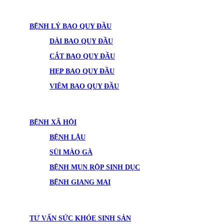
BỆNH LÝ BAO QUY ĐẦU
DÀI BAO QUY ĐẦU
CẮT BAO QUY ĐẦU
HẸP BAO QUY ĐẦU
VIÊM BAO QUY ĐẦU
BỆNH XÃ HỘI
BỆNH LẬU
SÙI MÀO GÀ
BỆNH MỤN RỘP SINH DỤC
BỆNH GIANG MAI
TƯ VẤN SỨC KHỎE SINH SẢN