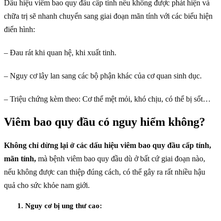
Dấu hiệu viêm bao quy đầu cấp tính nếu không được phát hiện và
chữa trị sẽ nhanh chuyển sang giai đoạn mãn tính với các biểu hiện
điển hình:
– Đau rát khi quan hệ, khi xuất tinh.
– Nguy cơ lây lan sang các bộ phận khác của cơ quan sinh dục.
– Triệu chứng kèm theo: Cơ thể mệt mỏi, khó chịu, có thể bị sốt…
Viêm bao quy đầu có nguy hiểm không?
Không chỉ dừng lại ở các dấu hiệu viêm bao quy đầu cấp tính,
mãn tính,
mà bệnh viêm bao quy đầu dù ở bất cứ giai đoạn nào,
nếu không được can thiệp đúng cách, có thể gây ra rất nhiều hậu
quả cho sức khỏe nam giới.
1. Nguy cơ bị ung thư cao: