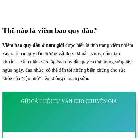
Thế nào là viêm bao quy đầu?
Viêm bao quy đầu ở nam giới
được hiểu là tình trạng viêm nhiễm
xảy ra ở bao quy đầu dương vật do vi khuẩn, virus, nấm, tạp
khuẩn… xâm nhập vào lớp bao quy đầu gây ra tình trạng sưng tấy,
ngứa ngáy, đau nhức, có thể dẫn tới những biến chứng cho sức
khỏe của “cậu nhỏ” nếu không chữa trị sớm.
GỬI CÂU HỎI TƯ VẤN CHO CHUYÊN GIA