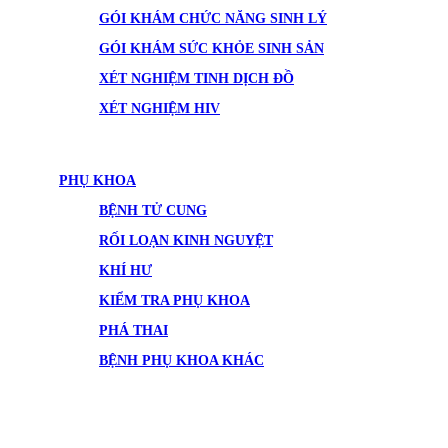
GÓI KHÁM CHỨC NĂNG SINH LÝ
GÓI KHÁM SỨC KHỎE SINH SẢN
XÉT NGHIỆM TINH DỊCH ĐỒ
XÉT NGHIỆM HIV
PHỤ KHOA
BỆNH TỬ CUNG
RỐI LOẠN KINH NGUYỆT
KHÍ HƯ
KIỂM TRA PHỤ KHOA
PHÁ THAI
BỆNH PHỤ KHOA KHÁC