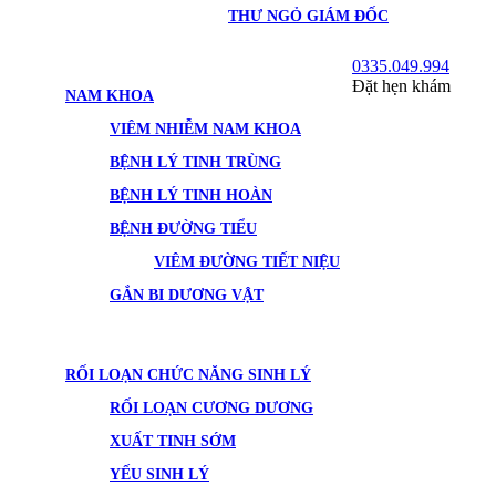
THƯ NGỎ GIÁM ĐỐC
0335.049.994
Đặt hẹn khám
NAM KHOA
VIÊM NHIỄM NAM KHOA
BỆNH LÝ TINH TRÙNG
BỆNH LÝ TINH HOÀN
BỆNH ĐƯỜNG TIỂU
VIÊM ĐƯỜNG TIẾT NIỆU
GẮN BI DƯƠNG VẬT
RỐI LOẠN CHỨC NĂNG SINH LÝ
RỐI LOẠN CƯƠNG DƯƠNG
XUẤT TINH SỚM
YẾU SINH LÝ