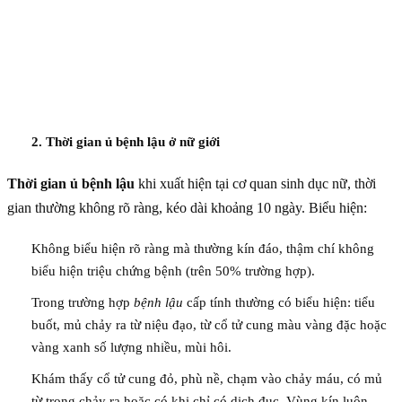
2. Thời gian ủ bệnh lậu ở nữ giới
Thời gian ủ bệnh lậu
khi xuất hiện tại cơ quan sinh dục nữ, thời
gian thường không rõ ràng, kéo dài khoảng 10 ngày. Biểu hiện:
Không biểu hiện rõ ràng mà thường kín đáo, thậm chí không
biểu hiện triệu chứng bệnh (trên 50% trường hợp).
Trong trường hợp
bệnh lậu
cấp tính thường có biểu hiện: tiểu
buốt, mủ chảy ra từ niệu đạo, từ cổ tử cung màu vàng đặc hoặc
vàng xanh số lượng nhiều, mùi hôi.
Khám thấy cổ tử cung đỏ, phù nề, chạm vào chảy máu, có mủ
từ trong chảy ra hoặc có khi chỉ có dịch đục. Vùng kín luôn