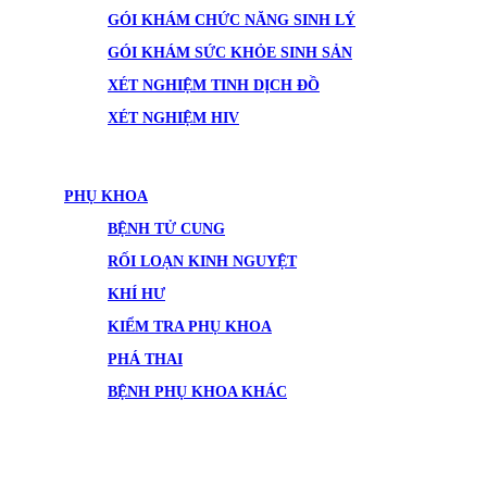
GÓI KHÁM CHỨC NĂNG SINH LÝ
GÓI KHÁM SỨC KHỎE SINH SẢN
XÉT NGHIỆM TINH DỊCH ĐỒ
XÉT NGHIỆM HIV
PHỤ KHOA
BỆNH TỬ CUNG
RỐI LOẠN KINH NGUYỆT
KHÍ HƯ
KIỂM TRA PHỤ KHOA
PHÁ THAI
BỆNH PHỤ KHOA KHÁC