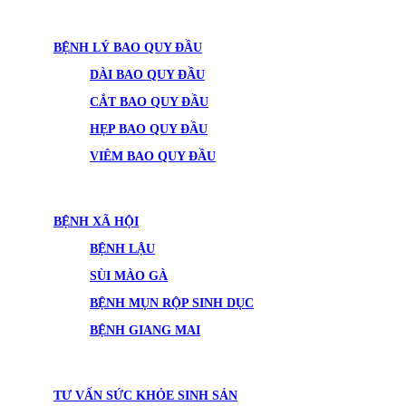
BỆNH LÝ BAO QUY ĐẦU
DÀI BAO QUY ĐẦU
CẮT BAO QUY ĐẦU
HẸP BAO QUY ĐẦU
VIÊM BAO QUY ĐẦU
BỆNH XÃ HỘI
BỆNH LẬU
SÙI MÀO GÀ
BỆNH MỤN RỘP SINH DỤC
BỆNH GIANG MAI
TƯ VẤN SỨC KHỎE SINH SẢN