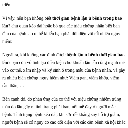
triển.
Vì vậy, nếu bạn không biết
thời gian bệnh lậu ủ bệnh trong bao
lâu
? chủ quan kéo dài hoặc bỏ qua các triệu chứng nhận biết ban
đầu của bệnh… có thể khiến bạn phải đối diện với rất nhiều nguy
hiểm:
Ngoài ra, khi không xác định được
bệnh lậu ủ bệnh thời gian bao
lâu
? bạn còn vô tình tạo điều kiện cho khuẩn lậu tấn công mạnh mẽ
vào cơ thể, xâm nhập và ký sinh ở trong máu của bệnh nhân, và gây
ra nhiều biến chứng nguy hiểm như: Viêm gan, viêm khớp, viêm
cầu thận, …
Bên cạnh đó, do phản ứng của cơ thể với triệu chứng nhiễm trùng
máu do lậu gây ra tình trạng phát ban, nổi mề đay ở người mắc
bệnh. Tình trạng bệnh kéo dài, khi sức đề kháng suy hỗ trợ giảm,
người bệnh sẽ có nguy cơ cao đối diện với các căn bệnh xã hội khác