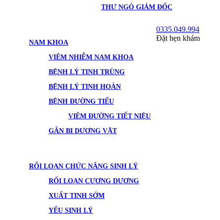
THƯ NGỎ GIÁM ĐỐC
0335.049.994
Đặt hẹn khám
NAM KHOA
VIÊM NHIỄM NAM KHOA
BỆNH LÝ TINH TRÙNG
BỆNH LÝ TINH HOÀN
BỆNH ĐƯỜNG TIỂU
VIÊM ĐƯỜNG TIẾT NIỆU
GẮN BI DƯƠNG VẬT
RỐI LOẠN CHỨC NĂNG SINH LÝ
RỐI LOẠN CƯƠNG DƯƠNG
XUẤT TINH SỚM
YẾU SINH LÝ