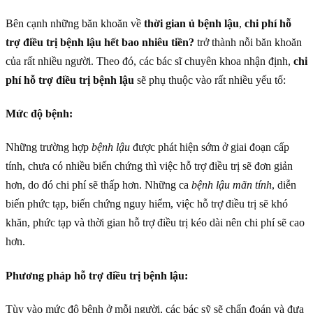
Bên cạnh những băn khoăn về
thời gian ủ bệnh lậu
,
chi phí hỗ
trợ điều trị bệnh lậu hết bao nhiêu tiền?
trở thành nỗi băn khoăn
của rất nhiều người. Theo đó, các bác sĩ chuyên khoa nhận định,
chi
phí hỗ trợ điều trị bệnh lậu
sẽ phụ thuộc vào rất nhiều yếu tố:
Mức độ bệnh:
Những trường hợp
bệnh lậu
được phát hiện sớm ở giai đoạn cấp
tính, chưa có nhiều biến chứng thì việc hỗ trợ điều trị sẽ đơn giản
hơn, do đó chi phí sẽ thấp hơn. Những ca
bệnh lậu mãn tính
, diễn
biến phức tạp, biến chứng nguy hiểm, việc hỗ trợ điều trị sẽ khó
khăn, phức tạp và thời gian hỗ trợ điều trị kéo dài nên chi phí sẽ cao
hơn.
Phương pháp hỗ trợ điều trị bệnh lậu:
Tùy vào mức độ bệnh ở mỗi người, các bác sỹ sẽ chẩn đoán và đưa