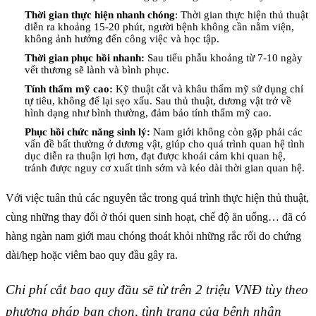
Thời gian thực hiện nhanh chóng
: Thời gian thực hiện thủ thuật
diễn ra khoảng 15-20 phút, người bệnh không cần nằm viện,
không ảnh hưởng đến công việc và học tập.
Thời gian phục hồi nhanh:
Sau tiểu phẫu khoảng từ 7-10 ngày
vết thương sẽ lành và bình phục.
Tính thẩm mỹ cao:
Kỹ thuật cắt và khâu thẩm mỹ sử dụng chỉ
tự tiêu, không để lại sẹo xấu. Sau thủ thuật, dương vật trở về
hình dạng như bình thường, đảm bảo tính thẩm mỹ cao.
Phục hồi chức năng sinh lý:
Nam giới không còn gặp phải các
vấn đề bất thường ở dương vật, giúp cho quá trình quan hệ tình
dục diễn ra thuận lợi hơn, đạt được khoái cảm khi quan hệ,
tránh được nguy cơ xuất tinh sớm và kéo dài thời gian quan hệ.
Với việc tuân thủ các nguyên tắc trong quá trình thực hiện thủ thuật,
cùng những thay đổi ở thói quen sinh hoạt, chế độ ăn uống… đã có
hàng ngàn nam giới mau chóng thoát khỏi những rắc rối do chứng
dài/hẹp hoặc viêm bao quy đầu gây ra.
Chi phí cắt bao quy đầu sẽ từ trên 2 triệu VNĐ tùy theo
phương pháp bạn chọn, tình trạng của bệnh nhân