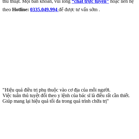
thủ thuật. Mọi băn khoăn, vui lòng
“chat trực tuyến”
hoặc liên hệ
theo
Hotline:
0335.049.994
để được tư vấn sớm .
"Hiệu quả điều trị phụ thuộc vào cơ địa của mỗi người.
Việc tuân thủ tuyệt đối theo y lệnh của bác sĩ là điều rất cần thiết.
Giúp mang lại hiệu quả tối đa trong quá trình chữa trị"