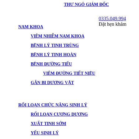
THƯ NGỎ GIÁM ĐỐC
0335.049.994
Đặt hẹn khám
NAM KHOA
VIÊM NHIỄM NAM KHOA
BỆNH LÝ TINH TRÙNG
BỆNH LÝ TINH HOÀN
BỆNH ĐƯỜNG TIỂU
VIÊM ĐƯỜNG TIẾT NIỆU
GẮN BI DƯƠNG VẬT
RỐI LOẠN CHỨC NĂNG SINH LÝ
RỐI LOẠN CƯƠNG DƯƠNG
XUẤT TINH SỚM
YẾU SINH LÝ