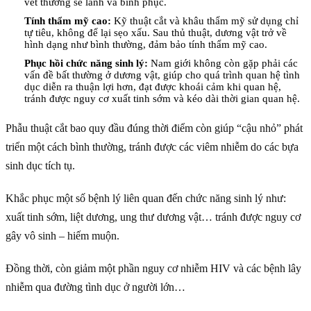
vết thương sẽ lành và bình phục.
Tính thẩm mỹ cao:
Kỹ thuật cắt và khâu thẩm mỹ sử dụng chỉ
tự tiêu, không để lại sẹo xấu. Sau thủ thuật, dương vật trở về
hình dạng như bình thường, đảm bảo tính thẩm mỹ cao.
Phục hồi chức năng sinh lý:
Nam giới không còn gặp phải các
vấn đề bất thường ở dương vật, giúp cho quá trình quan hệ tình
dục diễn ra thuận lợi hơn, đạt được khoái cảm khi quan hệ,
tránh được nguy cơ xuất tinh sớm và kéo dài thời gian quan hệ.
Phẫu thuật cắt bao quy đầu đúng thời điểm còn giúp “cậu nhỏ” phát
triển một cách bình thường, tránh được các viêm nhiễm do các bựa
sinh dục tích tụ.
Khắc phục một số bệnh lý liên quan đến chức năng sinh lý như:
xuất tinh sớm, liệt dương, ung thư dương vật… tránh được nguy cơ
gây vô sinh – hiếm muộn.
Đồng thời, còn giảm một phần nguy cơ nhiễm HIV và các bệnh lây
nhiễm qua đường tình dục ở người lớn…