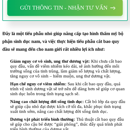
GỬI THÔNG TIN - NHẬN TƯ VẤN
Đây là một tiểu phẫu nhỏ giúp nâng cấp tạo hình thẩm mỹ bộ
phận sinh dục nam, và việc thực hiện tiểu phẫu cắt bao quy
đầu sẽ mang đến cho nam giới rất nhiều lợi ích như:
Giảm nguy cơ vô sinh, ung thư dương vật:
Khi chưa cắt bao
quy đầu, vấn đề viêm nhiễm kéo dài, sẽ ảnh hưởng đến môi
trường sống của tinh trùng, làm giảm số lượng và chất lượng,
tăng nguy cơ vô sinh – hiếm muộn, ung thư dương vật.
Hạn chế nguy cơ viêm nhiễm:
Sau khi cắt bao quy đầu, quá
trình vệ sinh dương vật sẽ trở nên dễ dàng hơn sẽ giúp cơ quan
sinh dục luôn trong tình trạng sạch sẽ.
Nâng cao chất lượng đời sống tình dục:
Cắt bỏ lớp da quy đầu
sẽ giúp cậu nhỏ đạt được kích cỡ tối đa, khắc phục tình trạng
xuất tinh sớm, nâng cao chất lượng đời sống tình dục.
Dương vật phát triển bình thường:
Thủ thuật cắt bao quy đầu
sẽ gúp cho cậu bé được “giải phóng”, thúc đẩy quá trình phát
triển bình thường của dương vật.