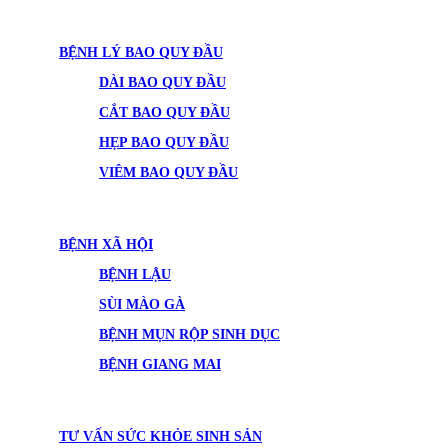
BỆNH LÝ BAO QUY ĐẦU
DÀI BAO QUY ĐẦU
CẮT BAO QUY ĐẦU
HẸP BAO QUY ĐẦU
VIÊM BAO QUY ĐẦU
BỆNH XÃ HỘI
BỆNH LẬU
SÙI MÀO GÀ
BỆNH MỤN RỘP SINH DỤC
BỆNH GIANG MAI
TƯ VẤN SỨC KHỎE SINH SẢN