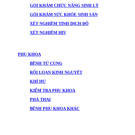
GÓI KHÁM CHỨC NĂNG SINH LÝ
GÓI KHÁM SỨC KHỎE SINH SẢN
XÉT NGHIỆM TINH DỊCH ĐỒ
XÉT NGHIỆM HIV
PHỤ KHOA
BỆNH TỬ CUNG
RỐI LOẠN KINH NGUYỆT
KHÍ HƯ
KIỂM TRA PHỤ KHOA
PHÁ THAI
BỆNH PHỤ KHOA KHÁC