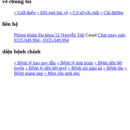
về chúng tôi
» Giới thiệu
» Đội ngũ bác sỹ
» Cơ sở vật chất
» Chỉ đường
liên hệ
Phòng khám Đa khoa 52 Nguyễn Trãi
Gmail
Chat ngay zalo
0335.049.994 - 0335.049.994
diện bệnh chính
» Bệnh lý bao quy đầu
» Bệnh lý tinh hoàn
» Bệnh tiền liệt
tuyến
» Bệnh lý tiền liệt tuyế
» Bệnh sùi mào gà
» Bệnh lậu
»
Bệnh giang mai
» Mụn rộp sinh dục