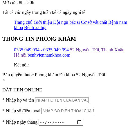
Mở cửa: 8h - 20h
Tất cả các ngày trong tuần kể cả ngày nghỉ lễ
Trang chủ
Giới thiệu
Đội ngũ bác sĩ
Cơ sở vật chất
Bệnh nam
khoa
Bệnh xã hội
THÔNG TIN PHÒNG KHÁM
0335.049.994 - 0335.049.994
52 Nguyễn Trãi, Thanh Xuân,
Hà nội
benhviennamkhoa.com
Kết nối:
Bản quyền thuộc Phòng khám Đa khoa 52 Nguyễn Trãi
×
ĐẶT HẸN ONLINE
*
Nhập họ và tên
*
Nhập số điện thoại
*
Nhập ngày tháng