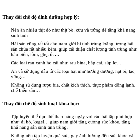
Thay đổi chế độ dinh dưỡng hợp lý:
Nên ăn nhiều thịt đỏ như thịt bò, cừu và trứng để tăng khả năng
sinh tinh
Hải sản cũng rất tốt cho nam giới bị tinh trùng loãng, trong hải
sản chứa rất nhiều kẽm, giúp cải thiện chất lượng tinh trùng như:
hàu biển, tôm, ghẹ, ốc…
Các loại rau xanh họ cải như: rau bina, bắp cải, súp lơ…
Ăn và sử dụng dầu từ các loại hạt như hướng dương, hạt bí, lạc,
vừng…
Không sử dụng rượu bia, chất kích thích, thực phẩm đông lạnh,
chế biến sẵn…
Thay đổi chế độ sinh hoạt khoa học:
Tập luyện thể dục thể thao hàng ngày với các bài tập phù hợp
như: đi bộ, kegel… giúp nam giới tăng cường sức khỏe, tăng
khả năng sản sinh tinh trùng.
Không nên tập luyện quá sức, gây ảnh hưởng đến sức khỏe và