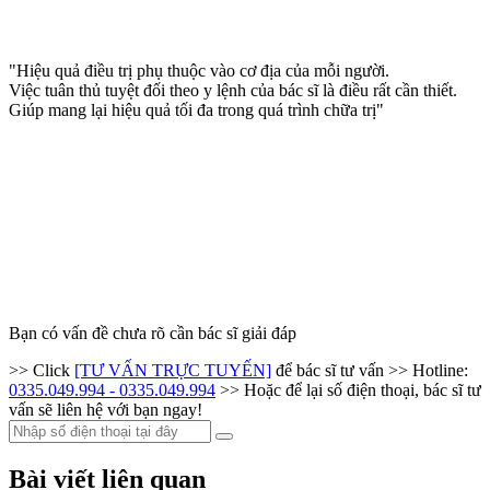
"Hiệu quả điều trị phụ thuộc vào cơ địa của mỗi người.
Việc tuân thủ tuyệt đối theo y lệnh của bác sĩ là điều rất cần thiết.
Giúp mang lại hiệu quả tối đa trong quá trình chữa trị"
Bạn có vấn đề chưa rõ cần bác sĩ giải đáp
>> Click
[TƯ VẤN TRỰC TUYẾN]
để bác sĩ tư vấn
>> Hotline:
0335.049.994 - 0335.049.994
>> Hoặc để lại số điện thoại, bác sĩ tư
vấn sẽ liên hệ với bạn ngay!
Bài viết liên quan