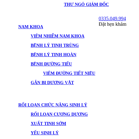
THƯ NGỎ GIÁM ĐỐC
0335.049.994
Đặt hẹn khám
NAM KHOA
VIÊM NHIỄM NAM KHOA
BỆNH LÝ TINH TRÙNG
BỆNH LÝ TINH HOÀN
BỆNH ĐƯỜNG TIỂU
VIÊM ĐƯỜNG TIẾT NIỆU
GẮN BI DƯƠNG VẬT
RỐI LOẠN CHỨC NĂNG SINH LÝ
RỐI LOẠN CƯƠNG DƯƠNG
XUẤT TINH SỚM
YẾU SINH LÝ