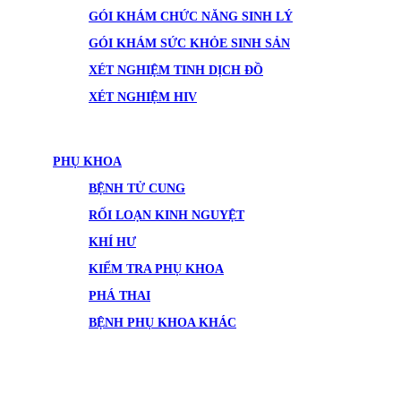
GÓI KHÁM CHỨC NĂNG SINH LÝ
GÓI KHÁM SỨC KHỎE SINH SẢN
XÉT NGHIỆM TINH DỊCH ĐỒ
XÉT NGHIỆM HIV
PHỤ KHOA
BỆNH TỬ CUNG
RỐI LOẠN KINH NGUYỆT
KHÍ HƯ
KIỂM TRA PHỤ KHOA
PHÁ THAI
BỆNH PHỤ KHOA KHÁC