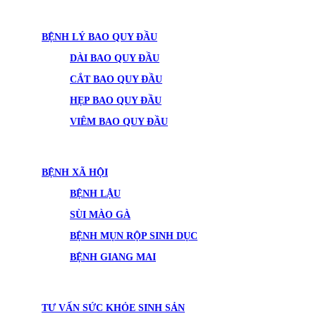
BỆNH LÝ BAO QUY ĐẦU
DÀI BAO QUY ĐẦU
CẮT BAO QUY ĐẦU
HẸP BAO QUY ĐẦU
VIÊM BAO QUY ĐẦU
BỆNH XÃ HỘI
BỆNH LẬU
SÙI MÀO GÀ
BỆNH MỤN RỘP SINH DỤC
BỆNH GIANG MAI
TƯ VẤN SỨC KHỎE SINH SẢN