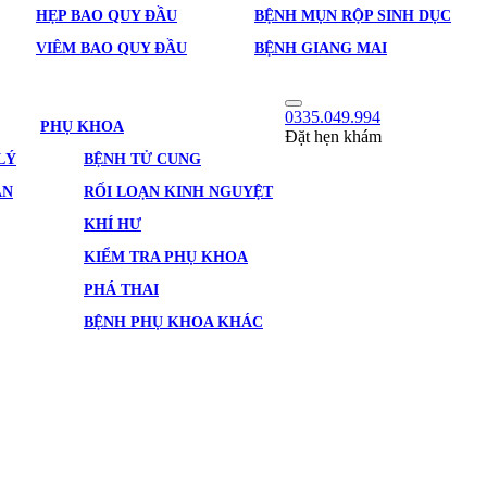
HẸP BAO QUY ĐẦU
BỆNH MỤN RỘP SINH DỤC
VIÊM BAO QUY ĐẦU
BỆNH GIANG MAI
0335.049.994
PHỤ KHOA
Đặt hẹn khám
LÝ
BỆNH TỬ CUNG
ẢN
RỐI LOẠN KINH NGUYỆT
KHÍ HƯ
KIỂM TRA PHỤ KHOA
PHÁ THAI
BỆNH PHỤ KHOA KHÁC