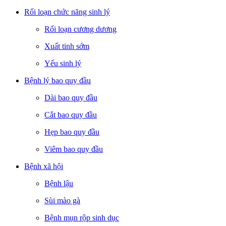
Rối loạn chức năng sinh lý
Rối loạn cương dương
Xuất tinh sớm
Yếu sinh lý
Bệnh lý bao quy đầu
Dài bao quy đầu
Cắt bao quy đầu
Hẹp bao quy đầu
Viêm bao quy đầu
Bệnh xã hội
Bệnh lậu
Sùi mào gà
Bệnh mụn rộp sinh dục