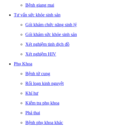
Bệnh giang mai
Tư vấn sức khỏe sinh sản
Gói khám chức năng sinh lý
Gói khám sức khỏe sinh sản
Xét nghiệm tinh dịch đồ
Xét nghiệm HIV
Phụ Khoa
Bệnh tử cung
Rối loạn kinh nguyệt
Khí hư
Kiểm tra phụ khoa
Phá thai
Bệnh phụ khoa khác