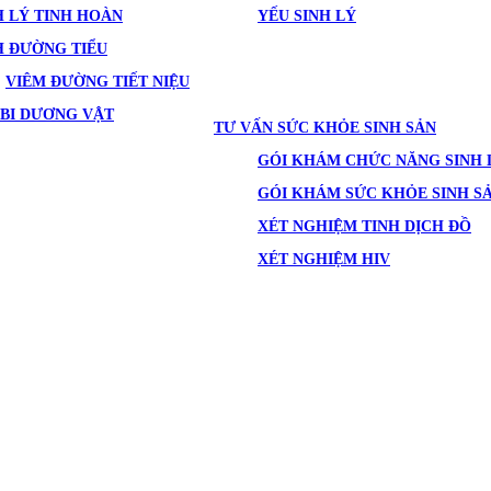
 LÝ TINH HOÀN
YẾU SINH LÝ
H ĐƯỜNG TIỂU
VIÊM ĐƯỜNG TIẾT NIỆU
BI DƯƠNG VẬT
TƯ VẤN SỨC KHỎE SINH SẢN
GÓI KHÁM CHỨC NĂNG SINH 
GÓI KHÁM SỨC KHỎE SINH S
XÉT NGHIỆM TINH DỊCH ĐỒ
XÉT NGHIỆM HIV