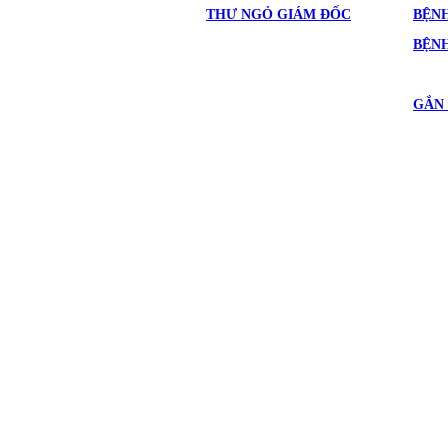
THƯ NGỎ GIÁM ĐỐC
BỆNH
BỆN
GẮN 