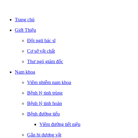
Trang chủ
Giới Thiệu
Đội ngũ bác sĩ
Cơ sở vật chất
Thư ngỏ giám đốc
Nam khoa
Viêm nhiễm nam khoa
Bệnh lý tinh trùng
Bệnh lý tinh hoàn
Bệnh đường tiểu
Viêm đường tiết niệu
Gắn bi dương vật