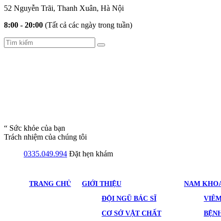
52 Nguyễn Trãi, Thanh Xuân, Hà Nội
8:00 - 20:00
(Tất cả các ngày trong tuần)
“ Sức khỏe của bạn
Trách nhiệm của chúng tôi
0335.049.994
Đặt hẹn khám
TRANG CHỦ
GIỚI THIỆU
NAM KHO
ĐỘI NGŨ BÁC SĨ
VIÊ
CƠ SỞ VẬT CHẤT
BỆNH