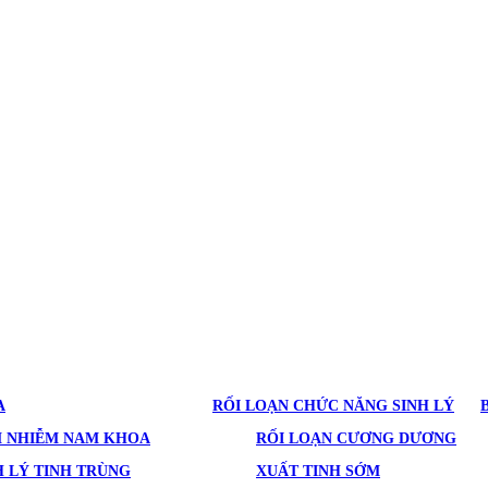
A
RỐI LOẠN CHỨC NĂNG SINH LÝ
M NHIỄM NAM KHOA
RỐI LOẠN CƯƠNG DƯƠNG
 LÝ TINH TRÙNG
XUẤT TINH SỚM