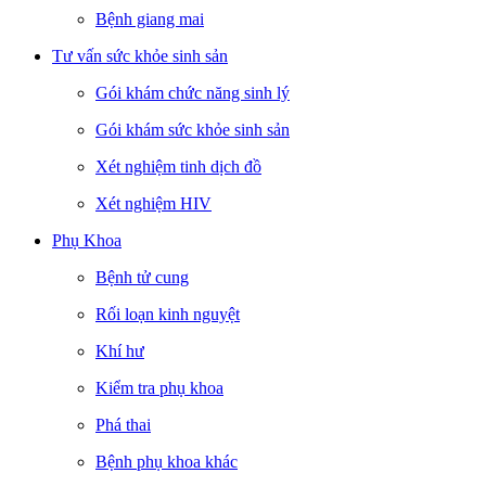
Bệnh giang mai
Tư vấn sức khỏe sinh sản
Gói khám chức năng sinh lý
Gói khám sức khỏe sinh sản
Xét nghiệm tinh dịch đồ
Xét nghiệm HIV
Phụ Khoa
Bệnh tử cung
Rối loạn kinh nguyệt
Khí hư
Kiểm tra phụ khoa
Phá thai
Bệnh phụ khoa khác