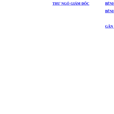
THƯ NGỎ GIÁM ĐỐC
BỆNH
BỆN
GẮN 