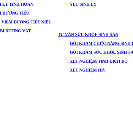
 LÝ TINH HOÀN
YẾU SINH LÝ
H ĐƯỜNG TIỂU
VIÊM ĐƯỜNG TIẾT NIỆU
BI DƯƠNG VẬT
TƯ VẤN SỨC KHỎE SINH SẢN
GÓI KHÁM CHỨC NĂNG SINH 
GÓI KHÁM SỨC KHỎE SINH S
XÉT NGHIỆM TINH DỊCH ĐỒ
XÉT NGHIỆM HIV