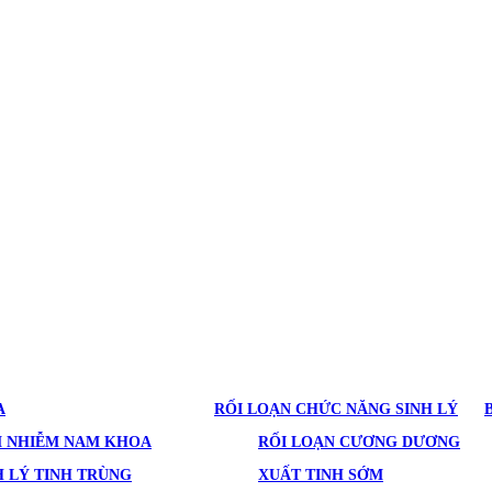
A
RỐI LOẠN CHỨC NĂNG SINH LÝ
M NHIỄM NAM KHOA
RỐI LOẠN CƯƠNG DƯƠNG
 LÝ TINH TRÙNG
XUẤT TINH SỚM