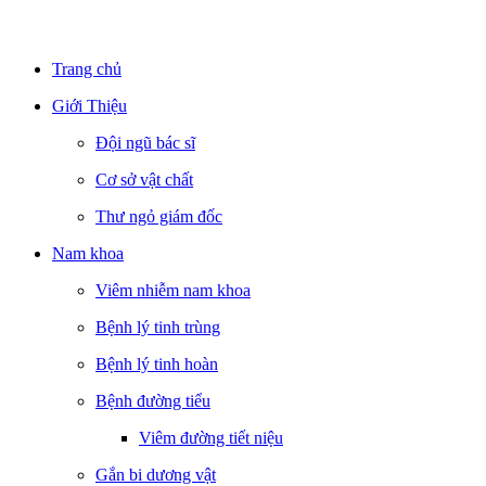
Trang chủ
Giới Thiệu
Đội ngũ bác sĩ
Cơ sở vật chất
Thư ngỏ giám đốc
Nam khoa
Viêm nhiễm nam khoa
Bệnh lý tinh trùng
Bệnh lý tinh hoàn
Bệnh đường tiểu
Viêm đường tiết niệu
Gắn bi dương vật