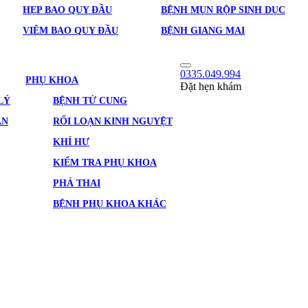
HẸP BAO QUY ĐẦU
BỆNH MỤN RỘP SINH DỤC
VIÊM BAO QUY ĐẦU
BỆNH GIANG MAI
0335.049.994
PHỤ KHOA
Đặt hẹn khám
LÝ
BỆNH TỬ CUNG
ẢN
RỐI LOẠN KINH NGUYỆT
KHÍ HƯ
KIỂM TRA PHỤ KHOA
PHÁ THAI
BỆNH PHỤ KHOA KHÁC