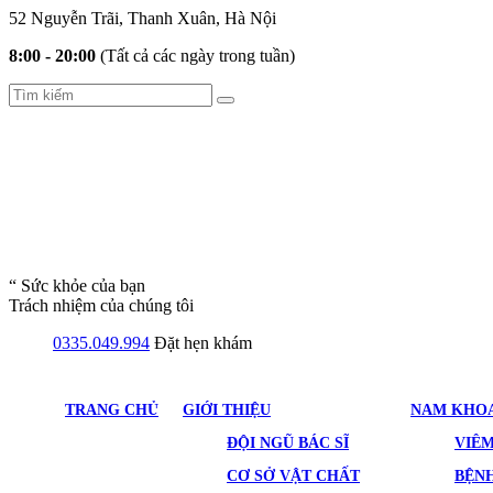
52 Nguyễn Trãi, Thanh Xuân, Hà Nội
8:00 - 20:00
(Tất cả các ngày trong tuần)
“ Sức khỏe của bạn
Trách nhiệm của chúng tôi
0335.049.994
Đặt hẹn khám
TRANG CHỦ
GIỚI THIỆU
NAM KHO
ĐỘI NGŨ BÁC SĨ
VIÊ
CƠ SỞ VẬT CHẤT
BỆNH