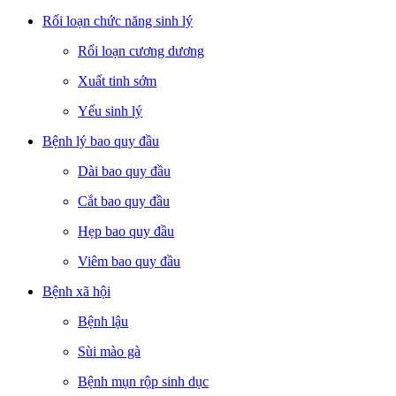
Rối loạn chức năng sinh lý
Rối loạn cương dương
Xuất tinh sớm
Yếu sinh lý
Bệnh lý bao quy đầu
Dài bao quy đầu
Cắt bao quy đầu
Hẹp bao quy đầu
Viêm bao quy đầu
Bệnh xã hội
Bệnh lậu
Sùi mào gà
Bệnh mụn rộp sinh dục