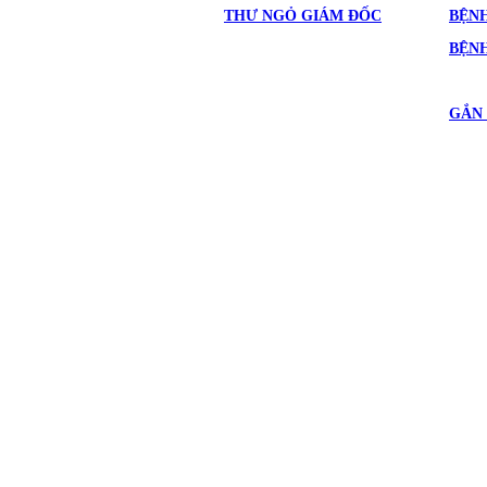
THƯ NGỎ GIÁM ĐỐC
BỆNH
BỆN
GẮN 