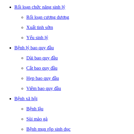
Rối loạn chức năng sinh lý
Rối loạn cương dương
Xuất tinh sớm
Yếu sinh lý
Bệnh lý bao quy đầu
Dài bao quy đầu
Cắt bao quy đầu
Hẹp bao quy đầu
Viêm bao quy đầu
Bệnh xã hội
Bệnh lậu
Sùi mào gà
Bệnh mụn rộp sinh dục