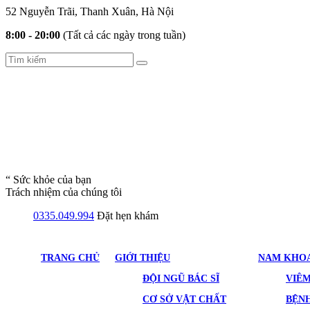
52 Nguyễn Trãi, Thanh Xuân, Hà Nội
8:00 - 20:00
(Tất cả các ngày trong tuần)
“ Sức khỏe của bạn
Trách nhiệm của chúng tôi
0335.049.994
Đặt hẹn khám
TRANG CHỦ
GIỚI THIỆU
NAM KHO
ĐỘI NGŨ BÁC SĨ
VIÊ
CƠ SỞ VẬT CHẤT
BỆNH