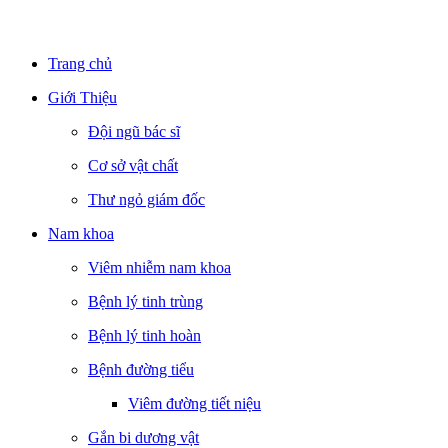
Trang chủ
Giới Thiệu
Đội ngũ bác sĩ
Cơ sở vật chất
Thư ngỏ giám đốc
Nam khoa
Viêm nhiễm nam khoa
Bệnh lý tinh trùng
Bệnh lý tinh hoàn
Bệnh đường tiểu
Viêm đường tiết niệu
Gắn bi dương vật