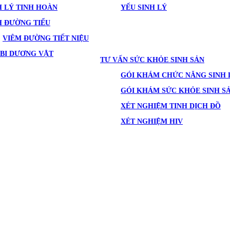
 LÝ TINH HOÀN
YẾU SINH LÝ
H ĐƯỜNG TIỂU
VIÊM ĐƯỜNG TIẾT NIỆU
BI DƯƠNG VẬT
TƯ VẤN SỨC KHỎE SINH SẢN
GÓI KHÁM CHỨC NĂNG SINH 
GÓI KHÁM SỨC KHỎE SINH S
XÉT NGHIỆM TINH DỊCH ĐỒ
XÉT NGHIỆM HIV