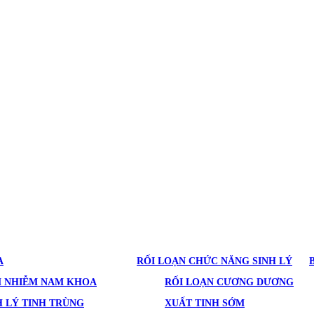
A
RỐI LOẠN CHỨC NĂNG SINH LÝ
M NHIỄM NAM KHOA
RỐI LOẠN CƯƠNG DƯƠNG
 LÝ TINH TRÙNG
XUẤT TINH SỚM