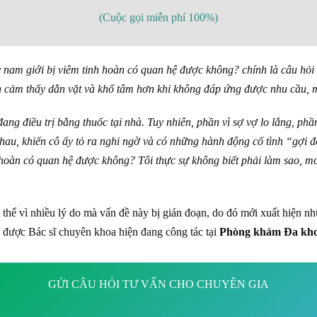
(Cuộc gọi miễn phí 100%)
 nam giới bị viêm tinh hoàn có quan hệ được không? chính là câu hỏi
n cảm thấy dằn vặt và khổ tâm hơn khi không đáp ứng được nhu cầu,
đang điều trị bằng thuốc tại nhà. Tuy nhiên, phần vì sợ vợ lo lắng, p
u, khiến cô ấy tỏ ra nghi ngờ và có những hành động cố tình “gợi đ
nh hoàn có quan hệ được không? Tôi thực sự không biết phải làm sao, 
 thể vì nhiều lý do mà vấn đề này bị gián đoạn, do đó mới xuất hiện n
n được Bác sĩ chuyên khoa hiện đang công tác tại
Phòng khám Đa kho
GỬI CÂU HỎI TƯ VẤN CHO CHUYÊN GIA