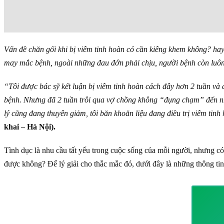
Vấn đề chăn gối khi bị viêm tinh hoàn có cần kiêng khem không? hay
may mắc bệnh, ngoài những đau đớn phải chịu, người bệnh còn luô
“Tôi được bác sỹ kết luận bị viêm tinh hoàn cách đây hơn 2 tuần và 
bệnh. Nhưng đã 2 tuần trôi qua vợ chồng không “đụng chạm” đến nha
lý cũng đang thuyên giảm, tôi băn khoăn liệu đang điều trị viêm ti
khai – Hà Nội).
Tình dục là nhu cầu tất yếu trong cuộc sống của mỗi người, nhưng có
được không? Để lý giải cho thắc mắc đó, dưới đây là những thông ti