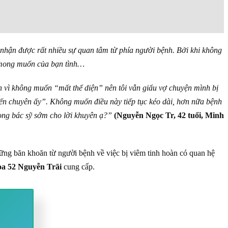
 nhận được rất nhiều sự quan tâm từ phía người bệnh. Bởi khi không
 mong muốn của bạn tình…
hần vì không muốn “mất thể diện” nên tôi vẫn giấu vợ chuyện mình bị
ến chuyên ấy”. Không muốn điều này tiếp tục kéo dài, hơn nữa bệnh
mong bác sỹ sớm cho lời khuyên ạ?”
(Nguyễn Ngọc Tr, 42 tuổi, Minh
hững băn khoăn từ người bệnh về việc bị viêm tinh hoàn có quan hệ
a 52 Nguyễn Trãi
cung cấp.