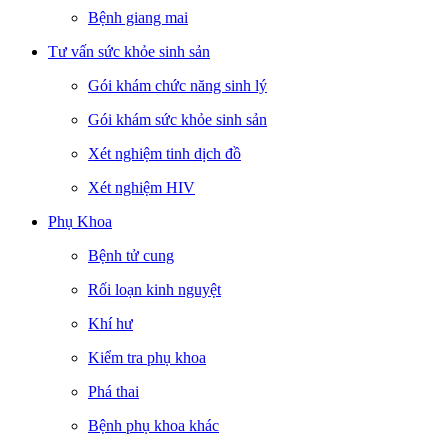
Bệnh giang mai
Tư vấn sức khỏe sinh sản
Gói khám chức năng sinh lý
Gói khám sức khỏe sinh sản
Xét nghiệm tinh dịch đồ
Xét nghiệm HIV
Phụ Khoa
Bệnh tử cung
Rối loạn kinh nguyệt
Khí hư
Kiểm tra phụ khoa
Phá thai
Bệnh phụ khoa khác