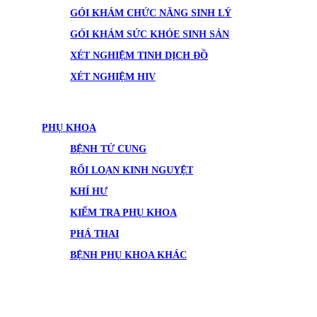
GÓI KHÁM CHỨC NĂNG SINH LÝ
GÓI KHÁM SỨC KHỎE SINH SẢN
XÉT NGHIỆM TINH DỊCH ĐỒ
XÉT NGHIỆM HIV
PHỤ KHOA
BỆNH TỬ CUNG
RỐI LOẠN KINH NGUYỆT
KHÍ HƯ
KIỂM TRA PHỤ KHOA
PHÁ THAI
BỆNH PHỤ KHOA KHÁC