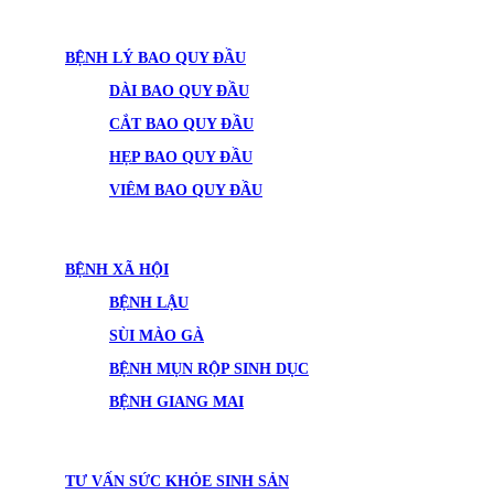
BỆNH LÝ BAO QUY ĐẦU
DÀI BAO QUY ĐẦU
CẮT BAO QUY ĐẦU
HẸP BAO QUY ĐẦU
VIÊM BAO QUY ĐẦU
BỆNH XÃ HỘI
BỆNH LẬU
SÙI MÀO GÀ
BỆNH MỤN RỘP SINH DỤC
BỆNH GIANG MAI
TƯ VẤN SỨC KHỎE SINH SẢN