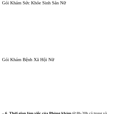
Gói Khám Sức Khỏe Sinh Sản Nữ
Gói Khám Bệnh Xã Hội Nữ
– 6. Thời gian làm việc của Phòng khám
từ 8h-20h cả trong và