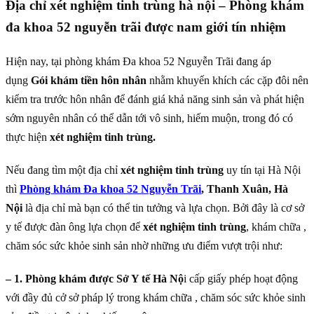
Địa chỉ xét nghiệm tinh trùng hà nội – Phòng khám
đa khoa 52 nguyễn trãi được nam giới tín nhiệm
Hiện nay, tại phòng khám Đa khoa 52 Nguyễn Trãi đang áp
dụng
Gói khám tiền hôn nhân
nhằm khuyến khích các cặp đôi nên
kiểm tra trước hôn nhân để đánh giá khả năng sinh sản và phát hiện
sớm nguyên nhân có thể dẫn tới vô sinh, hiếm muộn, trong đó có
thực hiện
xét nghiệm tinh trùng.
Nếu đang tìm một địa chỉ
xét nghiệm tinh trùng
uy tín tại Hà Nội
thì
Phòng khám Đa khoa 52 Nguyễn Trãi
, Thanh Xuân, Hà
Nội
là địa chỉ mà bạn có thể tin tưởng và lựa chọn. Bởi đây là cơ sở
y tế được đàn ông lựa chọn để
xét nghiệm tinh trùng
, khám chữa ,
chăm sóc sức khỏe sinh sản nhờ những ưu điểm vượt trội như:
– 1. Phòng khám được Sở Y tế Hà Nộ
i cấp giấy phép hoạt động
với đầy đủ cở sở pháp lý trong khám chữa , chăm sóc sức khỏe sinh