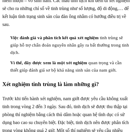
hiếm muộn – vô sinh nam. Các mẫu tinh dịch khi đem đi xét nghiệm
sẽ cho ra những chỉ số về tinh trùng như số lượng, độ di động,… để
kết luận tình trạng sinh sản của đàn ông nhằm có hướng điều trị về
sau.
Việc đánh giá và phân tích kết quả xét nghiệm
tinh trùng sẽ
giúp hỗ trợ chẩn đoán nguyên nhân gây ra bất thường trong tinh
dịch.
Vì thế, đây được xem là một xét nghiệm
quan trọng và cần
thiết giúp đánh giá sơ bộ khả năng sinh sản của nam giới.
Xét nghiệm tinh trùng là làm những gì?
Trước khi tiến hành xét nghiệm, nam giới được yêu cầu không xuất
tinh trong vòng 2 đến 3 ngày. Sau đó, tinh dịch sẽ được thu thập tại
phòng thí nghiệm bằng cách thủ dâm hoặc quan hệ tình dục có sử
dụng bao cao su chuyên biệt. Đặc biệt, tinh dịch nên được phân tích
trong vòng không quá 2 giờ. Một số thí nghiệm sẽ yêu cầu nhiều