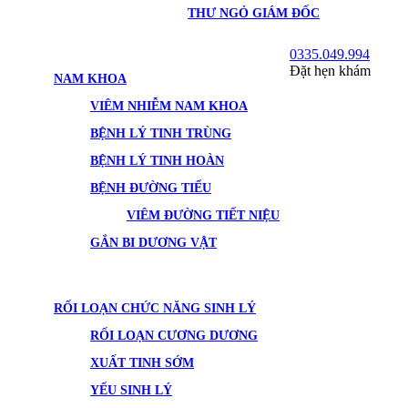
THƯ NGỎ GIÁM ĐỐC
0335.049.994
Đặt hẹn khám
NAM KHOA
VIÊM NHIỄM NAM KHOA
BỆNH LÝ TINH TRÙNG
BỆNH LÝ TINH HOÀN
BỆNH ĐƯỜNG TIỂU
VIÊM ĐƯỜNG TIẾT NIỆU
GẮN BI DƯƠNG VẬT
RỐI LOẠN CHỨC NĂNG SINH LÝ
RỐI LOẠN CƯƠNG DƯƠNG
XUẤT TINH SỚM
YẾU SINH LÝ