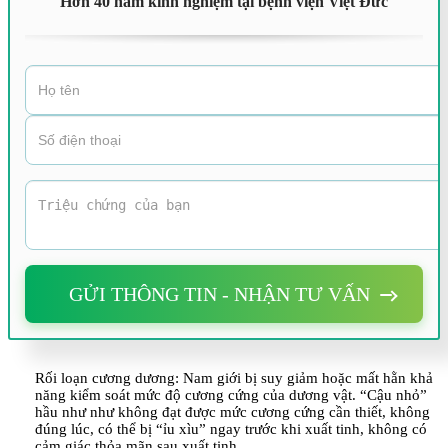
Hơn 40 năm kinh nghiệm tại bệnh viện Việt Đức
GỬI THÔNG TIN - NHẬN TƯ VẤN
Rối loạn cương dương: Nam giới bị suy giảm hoặc mất hằn khả
năng kiểm soát mức độ cương cứng của dương vật. “Cậu nhỏ”
hầu như như không đạt được mức cương cứng cần thiết, không
đúng lúc, có thể bị “ỉu xìu” ngay trước khi xuất tinh, không có
cảm giác thỏa mãn sau xuất tinh.