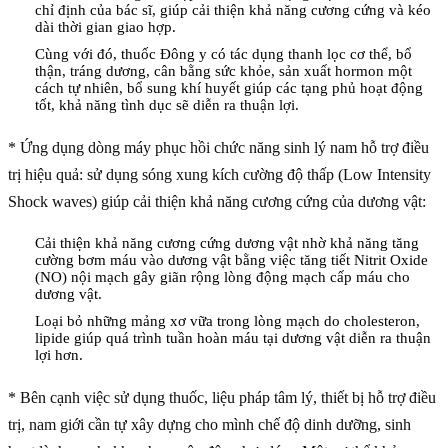
chỉ định của bác sĩ, giúp cải thiện khả năng cương cứng và kéo
dài thời gian giao hợp.
Cùng với đó, thuốc Đông y có tác dụng thanh lọc cơ thể, bổ
thận, tráng dương, cân bằng sức khỏe, sản xuất hormon một
cách tự nhiên, bổ sung khí huyết giúp các tạng phủ hoạt động
tốt, khả năng tình dục sẽ diễn ra thuận lợi.
* Ứng dụng dòng máy phục hồi chức năng sinh lý nam hỗ trợ điều
trị hiệu quả: sử dụng sóng xung kích cường độ thấp (Low Intensity
Shock waves) giúp cải thiện khả năng cương cứng của dương vật:
Cải thiện khả năng cương cứng dương vật nhờ khả năng tăng
cường bơm máu vào dương vật bằng việc tăng tiết Nitrit Oxide
(NO) nội mạch gây giãn rộng lòng động mạch cấp máu cho
dương vật.
Loại bỏ những mảng xơ vữa trong lòng mạch do cholesteron,
lipide giúp quá trình tuần hoàn máu tại dương vật diễn ra thuận
lợi hơn.
* Bên cạnh việc sử dụng thuốc, liệu pháp tâm lý, thiết bị hỗ trợ điều
trị, nam giới cần tự xây dựng cho mình chế độ dinh dưỡng, sinh