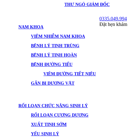
THƯ NGỎ GIÁM ĐỐC
0335.049.994
Đặt hẹn khám
NAM KHOA
VIÊM NHIỄM NAM KHOA
BỆNH LÝ TINH TRÙNG
BỆNH LÝ TINH HOÀN
BỆNH ĐƯỜNG TIỂU
VIÊM ĐƯỜNG TIẾT NIỆU
GẮN BI DƯƠNG VẬT
RỐI LOẠN CHỨC NĂNG SINH LÝ
RỐI LOẠN CƯƠNG DƯƠNG
XUẤT TINH SỚM
YẾU SINH LÝ