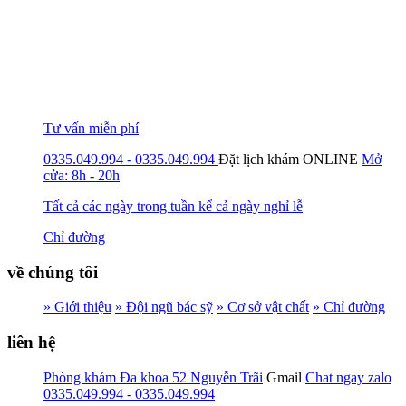
Tư vấn miễn phí
0335.049.994 - 0335.049.994
Đặt lịch khám
ONLINE
Mở
cửa: 8h - 20h
Tất cả các ngày trong tuần kể cả ngày nghỉ lễ
Chỉ đường
về chúng tôi
» Giới thiệu
» Đội ngũ bác sỹ
» Cơ sở vật chất
» Chỉ đường
liên hệ
Phòng khám Đa khoa 52 Nguyễn Trãi
Gmail
Chat ngay zalo
0335.049.994 - 0335.049.994