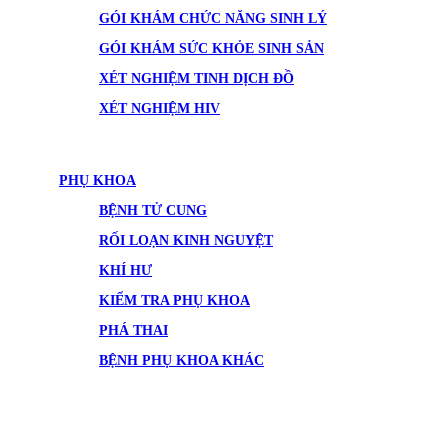
GÓI KHÁM CHỨC NĂNG SINH LÝ
GÓI KHÁM SỨC KHỎE SINH SẢN
XÉT NGHIỆM TINH DỊCH ĐỒ
XÉT NGHIỆM HIV
PHỤ KHOA
BỆNH TỬ CUNG
RỐI LOẠN KINH NGUYỆT
KHÍ HƯ
KIỂM TRA PHỤ KHOA
PHÁ THAI
BỆNH PHỤ KHOA KHÁC