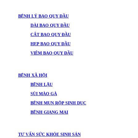
BỆNH LÝ BAO QUY ĐẦU
DÀI BAO QUY ĐẦU
CẮT BAO QUY ĐẦU
HẸP BAO QUY ĐẦU
VIÊM BAO QUY ĐẦU
BỆNH XÃ HỘI
BỆNH LẬU
SÙI MÀO GÀ
BỆNH MỤN RỘP SINH DỤC
BỆNH GIANG MAI
TƯ VẤN SỨC KHỎE SINH SẢN