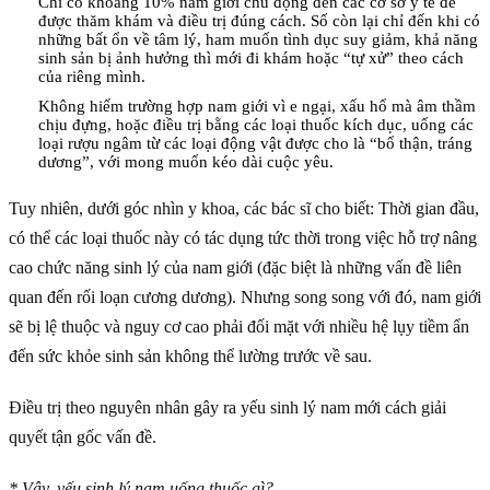
Chỉ có khoảng 10% nam giới chủ động đến các cơ sở y tế để
được thăm khám và điều trị đúng cách. Số còn lại chỉ đến khi có
những bất ổn về tâm lý, ham muốn tình dục suy giảm, khả năng
sinh sản bị ảnh hưởng thì mới đi khám hoặc “tự xử” theo cách
của riêng mình.
Không hiếm trường hợp nam giới vì e ngại, xấu hổ mà âm thầm
chịu đựng, hoặc điều trị bằng các loại thuốc kích dục, uống các
loại rượu ngâm từ các loại động vật được cho là “bổ thận, tráng
dương”, với mong muốn kéo dài cuộc yêu.
Tuy nhiên, dưới góc nhìn y khoa, các bác sĩ cho biết: Thời gian đầu,
có thể các loại thuốc này có tác dụng tức thời trong việc hỗ trợ nâng
cao chức năng sinh lý của nam giới (đặc biệt là những vấn đề liên
quan đến rối loạn cương dương). Nhưng song song với đó, nam giới
sẽ bị lệ thuộc và nguy cơ cao phải đối mặt với nhiều hệ lụy tiềm ẩn
đến sức khỏe sinh sản không thể lường trước về sau.
Điều trị theo nguyên nhân gây ra yếu sinh lý nam mới cách giải
quyết tận gốc vấn đề.
* Vậy, yếu sinh lý nam uống thuốc gì?