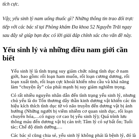
tích cực.
Vậy, yếu sinh lý nam uống thuốc gì? Những thông tin trao đổi trực
tiếp với các bác sĩ tại Phòng khám Đa khoa 52 Nguyễn Trãi ngay
sau đây sẽ giúp bạn đọc có lời giải đáp chính xác cho vấn đề này.
Yếu sinh lý và những điều nam giới cần
biết
Yếu sinh lý là tình trạng suy giảm chức năng tình dục ở nam
giới, bao gồm: rối loạn ham muốn, rối loạn cương dương, rối
loạn xuất tinh, rối loạn cực khoái khiến nhu cầu và khả năng
làm “chuyện ấy” của phái mạnh bị suy giảm nghiêm trọng.
Có rất nhiều nguyên nhân dẫn đến tình trạng yếu sinh lý, nhưng
chủ yếu là do Tổn thương dây thần kinh dương vật khiến các tín
hiệu kích thích tình dục từ vỏ não truyền đến dương vật bị ảnh
hưởng (Những người bị viêm nhiễm cơ quan sinh dục, rối loạn
chuyển hóa,…có nguy cơ cao bị yếu sinh lý); Quá trình lưu
thông máu đến dương vật bị cản trở; Tâm lý có sự bất ổn; Tuổi
tác; Chế độ dinh dưỡng,…
Các bác sĩ cũng chia sẻ, yếu sinh lý không phải là bệnh lý, đó là