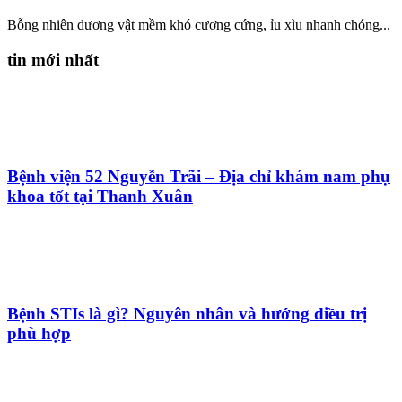
Bỗng nhiên dương vật mềm khó cương cứng, ỉu xìu nhanh chóng...
tin mới nhất
Bệnh viện 52 Nguyễn Trãi – Địa chỉ khám nam phụ
khoa tốt tại Thanh Xuân
Bệnh STIs là gì? Nguyên nhân và hướng điều trị
phù hợp