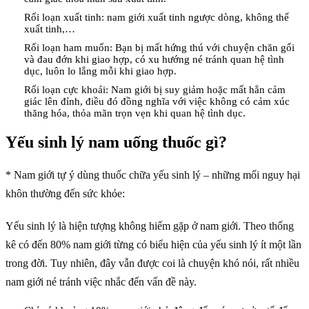
Rối loạn xuất tinh: nam giới xuất tinh ngược dòng, không thể
xuất tinh,…
Rối loạn ham muốn: Bạn bị mất hứng thú với chuyện chăn gối
và đau đớn khi giao hợp, có xu hướng né tránh quan hệ tình
dục, luôn lo lắng mỗi khi giao hợp.
Rối loạn cực khoái: Nam giới bị suy giảm hoặc mất hẳn cảm
giác lên đỉnh, điều đó đồng nghĩa với việc không có cảm xúc
thăng hóa, thỏa mãn trọn vẹn khi quan hệ tình dục.
Yếu sinh lý nam uống thuốc gì?
* Nam giới tự ý dùng thuốc chữa yếu sinh lý – những mối nguy hại
khôn thường đến sức khỏe:
Yếu sinh lý là hiện tượng không hiếm gặp ở nam giới. Theo thống
kê có đến 80% nam giới từng có biểu hiện của yếu sinh lý ít một lần
trong đời. Tuy nhiên, đây vẫn được coi là chuyện khó nói, rất nhiều
nam giới né tránh việc nhắc đến vấn đề này.