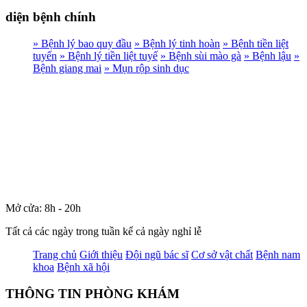
diện bệnh chính
» Bệnh lý bao quy đầu
» Bệnh lý tinh hoàn
» Bệnh tiền liệt
tuyến
» Bệnh lý tiền liệt tuyế
» Bệnh sùi mào gà
» Bệnh lậu
»
Bệnh giang mai
» Mụn rộp sinh dục
Mở cửa: 8h - 20h
Tất cả các ngày trong tuần kể cả ngày nghỉ lễ
Trang chủ
Giới thiệu
Đội ngũ bác sĩ
Cơ sở vật chất
Bệnh nam
khoa
Bệnh xã hội
THÔNG TIN PHÒNG KHÁM