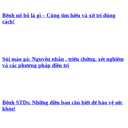
Bệnh nổ bô là gì – Cùng tìm hiểu và xử trí đúng
cách!
Sùi mào gà: Nguyên nhân , triệu chứng, xét nghiệm
và các phương pháp điều trị
Bệnh STDs: Những điều bạn cần biết để bảo vệ sức
khỏe!