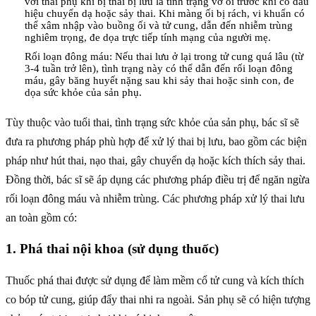
với thai phụ khi bị thai bị lưu là tình trạng vỡ ối trước khi có dấu
hiệu chuyển dạ hoặc sảy thai. Khi màng ối bị rách, vi khuẩn có
thể xâm nhập vào buồng ối và tử cung, dẫn đến nhiễm trùng
nghiêm trọng, đe dọa trực tiếp tính mạng của người mẹ.
Rối loạn đông máu: Nếu thai lưu ở lại trong tử cung quá lâu (từ
3-4 tuần trở lên), tình trạng này có thể dẫn đến rối loạn đông
máu, gây băng huyết nặng sau khi sảy thai hoặc sinh con, đe
dọa sức khỏe của sản phụ.
Tùy thuộc vào tuổi thai, tình trạng sức khỏe của sản phụ, bác sĩ sẽ
đưa ra phương pháp phù hợp để xử lý thai bị lưu, bao gồm các biện
pháp như hút thai, nạo thai, gây chuyển dạ hoặc kích thích sảy thai.
Đồng thời, bác sĩ sẽ áp dụng các phương pháp điều trị để ngăn ngừa
rối loạn đông máu và nhiễm trùng. Các phương pháp xử lý thai lưu
an toàn gồm có:
1. Phá thai nội khoa (sử dụng thuốc)
Thuốc phá thai được sử dụng để làm mềm cổ tử cung và kích thích
co bóp tử cung, giúp đẩy thai nhi ra ngoài. Sản phụ sẽ có hiện tượng