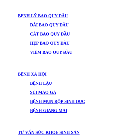
BỆNH LÝ BAO QUY ĐẦU
DÀI BAO QUY ĐẦU
CẮT BAO QUY ĐẦU
HẸP BAO QUY ĐẦU
VIÊM BAO QUY ĐẦU
BỆNH XÃ HỘI
BỆNH LẬU
SÙI MÀO GÀ
BỆNH MỤN RỘP SINH DỤC
BỆNH GIANG MAI
TƯ VẤN SỨC KHỎE SINH SẢN