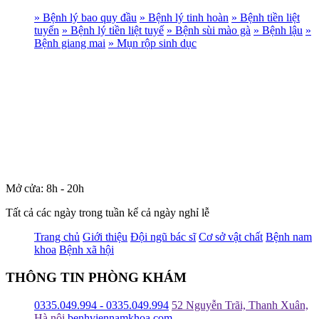
» Bệnh lý bao quy đầu
» Bệnh lý tinh hoàn
» Bệnh tiền liệt
tuyến
» Bệnh lý tiền liệt tuyế
» Bệnh sùi mào gà
» Bệnh lậu
»
Bệnh giang mai
» Mụn rộp sinh dục
Mở cửa: 8h - 20h
Tất cả các ngày trong tuần kể cả ngày nghỉ lễ
Trang chủ
Giới thiệu
Đội ngũ bác sĩ
Cơ sở vật chất
Bệnh nam
khoa
Bệnh xã hội
THÔNG TIN PHÒNG KHÁM
0335.049.994 - 0335.049.994
52 Nguyễn Trãi, Thanh Xuân,
Hà nội
benhviennamkhoa.com