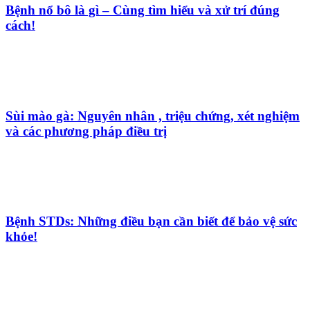
Bệnh nổ bô là gì – Cùng tìm hiểu và xử trí đúng
cách!
Sùi mào gà: Nguyên nhân , triệu chứng, xét nghiệm
và các phương pháp điều trị
Bệnh STDs: Những điều bạn cần biết để bảo vệ sức
khỏe!