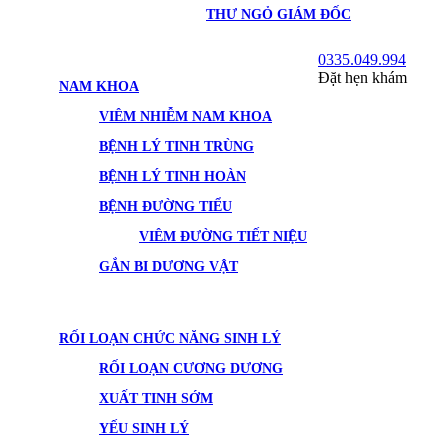
THƯ NGỎ GIÁM ĐỐC
0335.049.994
Đặt hẹn khám
NAM KHOA
VIÊM NHIỄM NAM KHOA
BỆNH LÝ TINH TRÙNG
BỆNH LÝ TINH HOÀN
BỆNH ĐƯỜNG TIỂU
VIÊM ĐƯỜNG TIẾT NIỆU
GẮN BI DƯƠNG VẬT
RỐI LOẠN CHỨC NĂNG SINH LÝ
RỐI LOẠN CƯƠNG DƯƠNG
XUẤT TINH SỚM
YẾU SINH LÝ