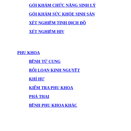
GÓI KHÁM CHỨC NĂNG SINH LÝ
GÓI KHÁM SỨC KHỎE SINH SẢN
XÉT NGHIỆM TINH DỊCH ĐỒ
XÉT NGHIỆM HIV
PHỤ KHOA
BỆNH TỬ CUNG
RỐI LOẠN KINH NGUYỆT
KHÍ HƯ
KIỂM TRA PHỤ KHOA
PHÁ THAI
BỆNH PHỤ KHOA KHÁC