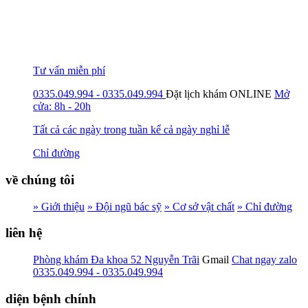
Tư vấn miễn phí
0335.049.994 - 0335.049.994
Đặt lịch khám
ONLINE
Mở
cửa: 8h - 20h
Tất cả các ngày trong tuần kể cả ngày nghỉ lễ
Chỉ đường
về chúng tôi
» Giới thiệu
» Đội ngũ bác sỹ
» Cơ sở vật chất
» Chỉ đường
liên hệ
Phòng khám Đa khoa 52 Nguyễn Trãi
Gmail
Chat ngay zalo
0335.049.994 - 0335.049.994
diện bệnh chính