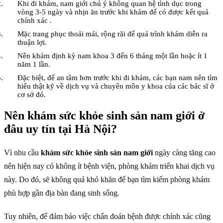
Khi đi khám, nam giới chú ý không quan hệ tình dục trong
vòng 3-5 ngày và nhịn ăn trước khi khám để có được kết quả
chính xác .
Mặc trang phục thoải mái, rộng rãi để quá trình khám diễn ra
thuận lợi.
Nên khám định kỳ nam khoa 3 đến 6 tháng một lần hoặc ít 1
năm 1 lần.
Đặc biệt, để an tâm hơn trước khi đi khám, các bạn nam nên tìm
hiểu thật kỹ về dịch vụ và chuyên môn y khoa của các bác sĩ ở
cơ sở đó.
Nên khám sức khỏe sinh sản nam giới ở
đâu uy tín tại Hà Nội?
Vì nhu cầu
khám sức khỏe sinh sản nam giới
ngày càng tăng cao
nên hiện nay có không ít bệnh viện, phòng khám triển khai dịch vụ
này. Do đó, sẽ không quá khó khăn để bạn tìm kiếm phòng khám
phù hợp gần địa bàn đang sinh sống.
Tuy nhiên, để đảm bảo việc chẩn đoán bệnh được chính xác cũng