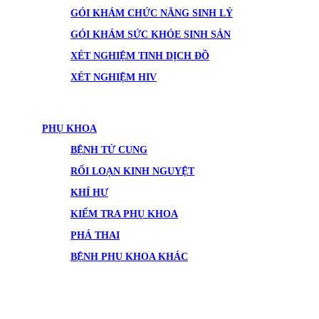
GÓI KHÁM CHỨC NĂNG SINH LÝ
GÓI KHÁM SỨC KHỎE SINH SẢN
XÉT NGHIỆM TINH DỊCH ĐỒ
XÉT NGHIỆM HIV
PHỤ KHOA
BỆNH TỬ CUNG
RỐI LOẠN KINH NGUYỆT
KHÍ HƯ
KIỂM TRA PHỤ KHOA
PHÁ THAI
BỆNH PHỤ KHOA KHÁC