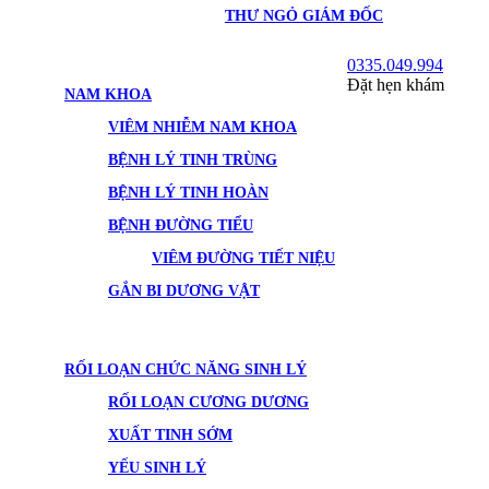
THƯ NGỎ GIÁM ĐỐC
0335.049.994
Đặt hẹn khám
NAM KHOA
VIÊM NHIỄM NAM KHOA
BỆNH LÝ TINH TRÙNG
BỆNH LÝ TINH HOÀN
BỆNH ĐƯỜNG TIỂU
VIÊM ĐƯỜNG TIẾT NIỆU
GẮN BI DƯƠNG VẬT
RỐI LOẠN CHỨC NĂNG SINH LÝ
RỐI LOẠN CƯƠNG DƯƠNG
XUẤT TINH SỚM
YẾU SINH LÝ