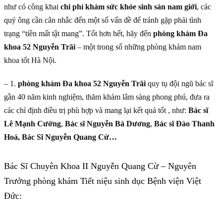
như có công khai
chi phí khám sức khỏe sinh sản nam giới
, các
quý ông cần cân nhắc đến một số vấn đề để tránh gặp phải tình
trạng “tiền mất tật mang”. Tốt hơn hết, hãy đến
phòng khám Đa
khoa 52 Nguyễn Trãi
– một trong số những phòng khám nam
khoa tốt Hà Nội.
– 1.
phòng khám Đa khoa 52 Nguyễn Trãi
quy tụ đội ngũ bác sĩ
gần 40 năm kinh nghiệm, thăm khám lâm sàng phong phú, đưa ra
các chỉ định điều trị phù hợp và mang lại kết quả tốt , như:
Bác sĩ
Lê Mạnh Cường
,
Bác sĩ Nguyễn Bá Dương
,
Bác sĩ Đào Thanh
Hoá, Bác Sĩ Nguyễn Quang Cừ…
Bác Sĩ Chuyên Khoa II Nguyễn Quang Cừ – Nguyên
Trưởng phòng khám Tiết niệu sinh dục Bệnh viện Việt
Đức: