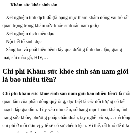
Khám sức khỏe sinh sản
– Xét nghiệm tinh dịch đồ (là hạng mục thăm khám đóng vai trò rất
quan trọng trong khám sức khỏe sinh sản nam giới)
– Xét nghiệm dịch niệu đạo
– Nội tiết tố sinh dục
– Sàng lọc và phát hiện bệnh lây qua đường tình dục: lậu, giang
mai, sùi mào gà, HIV,…
Chi phí Khám sức khỏe sinh sản nam giới
là bao nhiêu tiền?
Chi phí khám sức khỏe sinh sản nam giới bao nhiêu tiền?
là mối
quan tâm của phần đông quý ông, đặc biệt là các đối tượng có kế
hoạch lập gia đình. Tùy vào nhu cầu, số hạng mục thăm khám, tình
trạng sức khỏe, phương pháp chẩn đoán, tay nghề bác sĩ,… mà tổng
chi phí ở mỗi đơn vị y tế sẽ có sự chênh lệch. Vì thế, rất khó để đưa