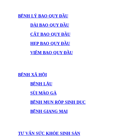
BỆNH LÝ BAO QUY ĐẦU
DÀI BAO QUY ĐẦU
CẮT BAO QUY ĐẦU
HẸP BAO QUY ĐẦU
VIÊM BAO QUY ĐẦU
BỆNH XÃ HỘI
BỆNH LẬU
SÙI MÀO GÀ
BỆNH MỤN RỘP SINH DỤC
BỆNH GIANG MAI
TƯ VẤN SỨC KHỎE SINH SẢN