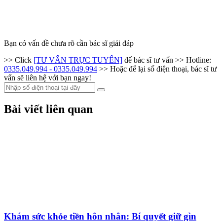
Bạn có vấn đề chưa rõ cần bác sĩ giải đáp
>> Click
[TƯ VẤN TRỰC TUYẾN]
để bác sĩ tư vấn
>> Hotline:
0335.049.994 - 0335.049.994
>> Hoặc để lại số điện thoại, bác sĩ tư
vấn sẽ liên hệ với bạn ngay!
Bài viết liên quan
Khám sức khỏe tiền hôn nhân: Bí quyết giữ gìn