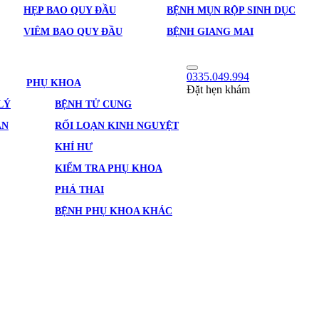
HẸP BAO QUY ĐẦU
BỆNH MỤN RỘP SINH DỤC
VIÊM BAO QUY ĐẦU
BỆNH GIANG MAI
0335.049.994
PHỤ KHOA
Đặt hẹn khám
LÝ
BỆNH TỬ CUNG
ẢN
RỐI LOẠN KINH NGUYỆT
KHÍ HƯ
KIỂM TRA PHỤ KHOA
PHÁ THAI
BỆNH PHỤ KHOA KHÁC