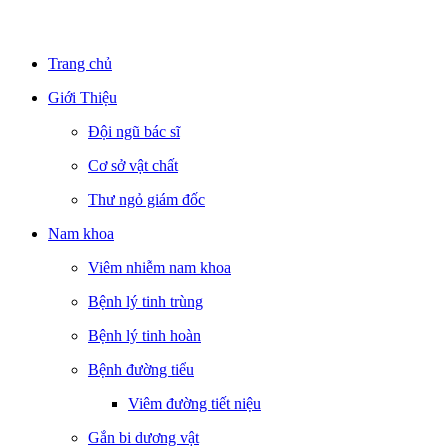
Trang chủ
Giới Thiệu
Đội ngũ bác sĩ
Cơ sở vật chất
Thư ngỏ giám đốc
Nam khoa
Viêm nhiễm nam khoa
Bệnh lý tinh trùng
Bệnh lý tinh hoàn
Bệnh đường tiểu
Viêm đường tiết niệu
Gắn bi dương vật