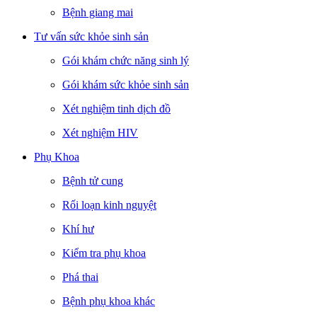
Bệnh giang mai
Tư vấn sức khỏe sinh sản
Gói khám chức năng sinh lý
Gói khám sức khỏe sinh sản
Xét nghiệm tinh dịch đồ
Xét nghiệm HIV
Phụ Khoa
Bệnh tử cung
Rối loạn kinh nguyệt
Khí hư
Kiểm tra phụ khoa
Phá thai
Bệnh phụ khoa khác