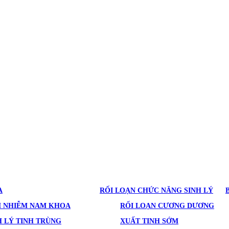
A
RỐI LOẠN CHỨC NĂNG SINH LÝ
M NHIỄM NAM KHOA
RỐI LOẠN CƯƠNG DƯƠNG
 LÝ TINH TRÙNG
XUẤT TINH SỚM