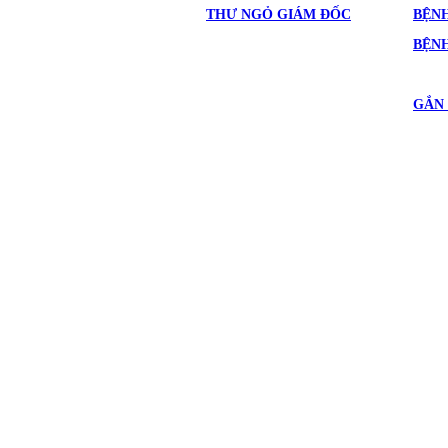
THƯ NGỎ GIÁM ĐỐC
BỆNH
BỆN
GẮN 