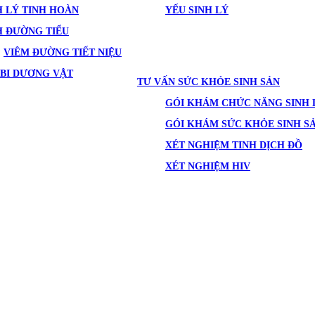
 LÝ TINH HOÀN
YẾU SINH LÝ
H ĐƯỜNG TIỂU
VIÊM ĐƯỜNG TIẾT NIỆU
BI DƯƠNG VẬT
TƯ VẤN SỨC KHỎE SINH SẢN
GÓI KHÁM CHỨC NĂNG SINH 
GÓI KHÁM SỨC KHỎE SINH S
XÉT NGHIỆM TINH DỊCH ĐỒ
XÉT NGHIỆM HIV