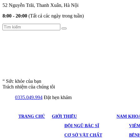
52 Nguyễn Trãi, Thanh Xuân, Hà Nội
8:00 - 20:00
(Tất cả các ngày trong tuần)
“ Sức khỏe của bạn
Trách nhiệm của chúng tôi
0335.049.994
Đặt hẹn khám
TRANG CHỦ
GIỚI THIỆU
NAM KHO
ĐỘI NGŨ BÁC SĨ
VIÊ
CƠ SỞ VẬT CHẤT
BỆNH