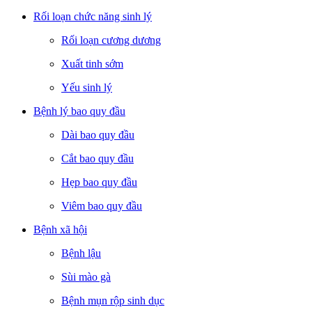
Rối loạn chức năng sinh lý
Rối loạn cương dương
Xuất tinh sớm
Yếu sinh lý
Bệnh lý bao quy đầu
Dài bao quy đầu
Cắt bao quy đầu
Hẹp bao quy đầu
Viêm bao quy đầu
Bệnh xã hội
Bệnh lậu
Sùi mào gà
Bệnh mụn rộp sinh dục