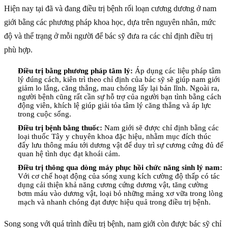
Hiện nay tại đã và đang điều trị bệnh rối loạn cương dương ở nam
giới bằng các phương pháp khoa học, dựa trên nguyên nhân, mức
độ và thể trạng ở mỗi người để bác sỹ đưa ra các chỉ định điều trị
phù hợp.
Điều trị bằng phương pháp tâm lý:
Áp dụng các liệu pháp tâm
lý đúng cách, kiên trì theo chỉ định của bác sỹ sẽ giúp nam giới
giảm lo lắng, căng thẳng, mau chóng lấy lại bản lĩnh. Ngoài ra,
người bệnh cũng rất cần sự hỗ trợ của người bạn tình bằng cách
động viên, khích lệ giúp giải tỏa tâm lý căng thẳng và áp lực
trong cuộc sống.
Điều trị bệnh bằng thuốc:
Nam giới sẽ được chỉ định bằng các
loại thuốc Tây y chuyên khoa đặc hiệu, nhằm mục đích thúc
đẩy lưu thông máu tới dương vật để duy trì sự cương cứng đủ để
quan hệ tình dục đạt khoái cảm.
Điều trị thông qua dòng máy phục hồi chức năng sinh lý nam:
Với cơ chế hoạt động của sóng xung kích cường độ thấp có tác
dụng cải thiện khả năng cương cứng dương vật, tăng cường
bơm máu vào dương vật, loại bỏ những mảng xơ vữa trong lòng
mạch và nhanh chóng đạt được hiệu quả trong điều trị bệnh.
Song song với quá trình điều trị bệnh, nam giới còn được bác sỹ chỉ