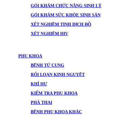
GÓI KHÁM CHỨC NĂNG SINH LÝ
GÓI KHÁM SỨC KHỎE SINH SẢN
XÉT NGHIỆM TINH DỊCH ĐỒ
XÉT NGHIỆM HIV
PHỤ KHOA
BỆNH TỬ CUNG
RỐI LOẠN KINH NGUYỆT
KHÍ HƯ
KIỂM TRA PHỤ KHOA
PHÁ THAI
BỆNH PHỤ KHOA KHÁC