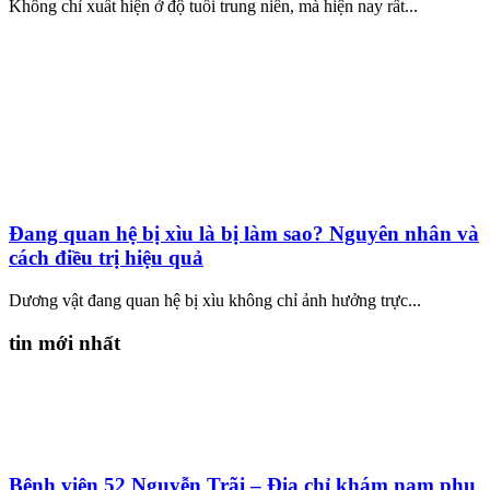
Không chỉ xuất hiện ở độ tuổi trung niên, mà hiện nay rất...
Đang quan hệ bị xìu là bị làm sao? Nguyên nhân và
cách điều trị hiệu quả
Dương vật đang quan hệ bị xìu không chỉ ảnh hưởng trực...
tin mới nhất
Bệnh viện 52 Nguyễn Trãi – Địa chỉ khám nam phụ