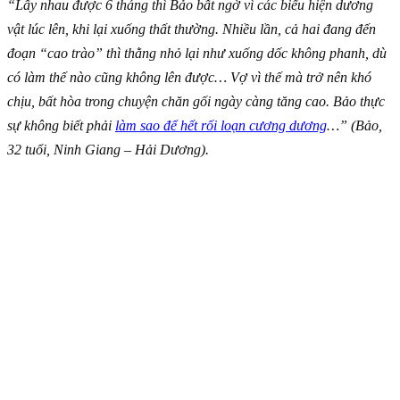
“Lấy nhau được 6 tháng thì Bảo bất ngờ vì các biểu hiện dương
vật lúc lên, khi lại xuống thất thường. Nhiều lần, cả hai đang đến
đoạn “cao trào” thì thằng nhỏ lại như xuống dốc không phanh, dù
có làm thế nào cũng không lên được… Vợ vì thế mà trở nên khó
chịu, bất hòa trong chuyện chăn gối ngày càng tăng cao. Bảo thực
sự không biết phải
làm sao để hết rối loạn cương dương
…” (Bảo,
32 tuổi, Ninh Giang – Hải Dương).