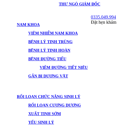
THƯ NGỎ GIÁM ĐỐC
0335.049.994
Đặt hẹn khám
NAM KHOA
VIÊM NHIỄM NAM KHOA
BỆNH LÝ TINH TRÙNG
BỆNH LÝ TINH HOÀN
BỆNH ĐƯỜNG TIỂU
VIÊM ĐƯỜNG TIẾT NIỆU
GẮN BI DƯƠNG VẬT
RỐI LOẠN CHỨC NĂNG SINH LÝ
RỐI LOẠN CƯƠNG DƯƠNG
XUẤT TINH SỚM
YẾU SINH LÝ