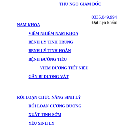
THƯ NGỎ GIÁM ĐỐC
0335.049.994
Đặt hẹn khám
NAM KHOA
VIÊM NHIỄM NAM KHOA
BỆNH LÝ TINH TRÙNG
BỆNH LÝ TINH HOÀN
BỆNH ĐƯỜNG TIỂU
VIÊM ĐƯỜNG TIẾT NIỆU
GẮN BI DƯƠNG VẬT
RỐI LOẠN CHỨC NĂNG SINH LÝ
RỐI LOẠN CƯƠNG DƯƠNG
XUẤT TINH SỚM
YẾU SINH LÝ