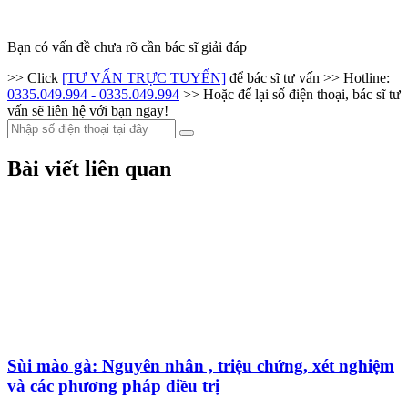
Bạn có vấn đề chưa rõ cần bác sĩ giải đáp
>> Click
[TƯ VẤN TRỰC TUYẾN]
để bác sĩ tư vấn
>> Hotline:
0335.049.994 - 0335.049.994
>> Hoặc để lại số điện thoại, bác sĩ tư
vấn sẽ liên hệ với bạn ngay!
Bài viết liên quan
Sùi mào gà: Nguyên nhân , triệu chứng, xét nghiệm
và các phương pháp điều trị