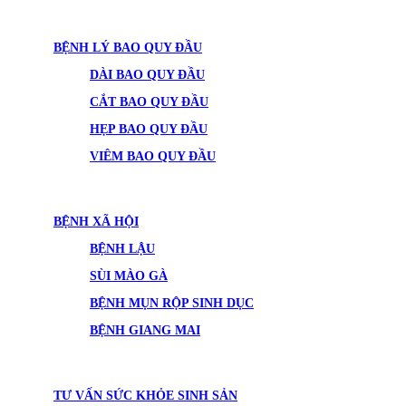
BỆNH LÝ BAO QUY ĐẦU
DÀI BAO QUY ĐẦU
CẮT BAO QUY ĐẦU
HẸP BAO QUY ĐẦU
VIÊM BAO QUY ĐẦU
BỆNH XÃ HỘI
BỆNH LẬU
SÙI MÀO GÀ
BỆNH MỤN RỘP SINH DỤC
BỆNH GIANG MAI
TƯ VẤN SỨC KHỎE SINH SẢN