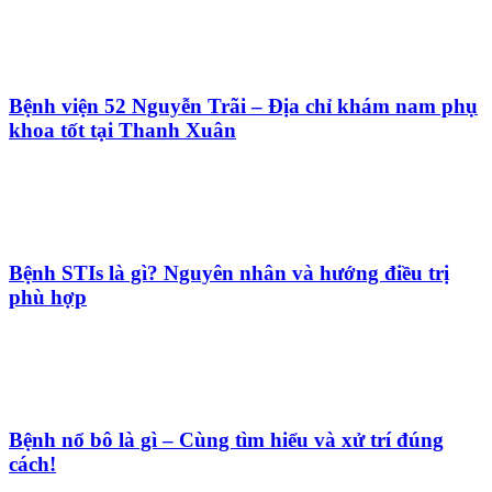
Bệnh viện 52 Nguyễn Trãi – Địa chỉ khám nam phụ
khoa tốt tại Thanh Xuân
Bệnh STIs là gì? Nguyên nhân và hướng điều trị
phù hợp
Bệnh nổ bô là gì – Cùng tìm hiểu và xử trí đúng
cách!