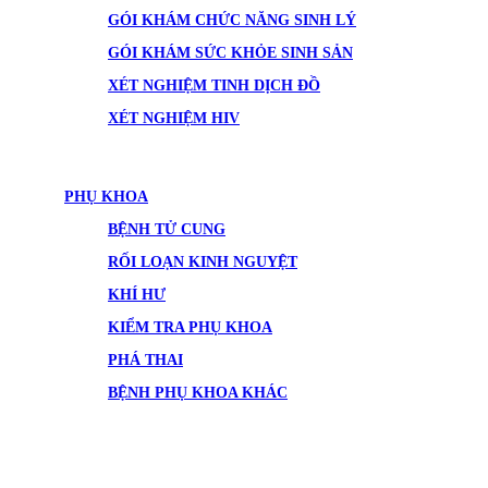
GÓI KHÁM CHỨC NĂNG SINH LÝ
GÓI KHÁM SỨC KHỎE SINH SẢN
XÉT NGHIỆM TINH DỊCH ĐỒ
XÉT NGHIỆM HIV
PHỤ KHOA
BỆNH TỬ CUNG
RỐI LOẠN KINH NGUYỆT
KHÍ HƯ
KIỂM TRA PHỤ KHOA
PHÁ THAI
BỆNH PHỤ KHOA KHÁC