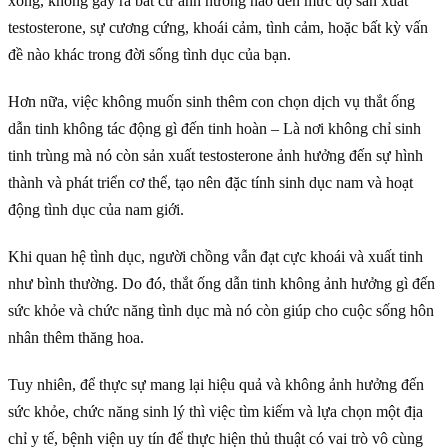
xong, không gây ra bất cứ ảnh hưởng nào đến mức độ sản xuất
testosterone, sự cương cứng, khoái cảm, tình cảm, hoặc bất kỳ vấn
đề nào khác trong đời sống tình dục của bạn.
Hơn nữa, việc không muốn sinh thêm con chọn dịch vụ thắt ống
dẫn tinh không tác động gì đến tinh hoàn – Là nơi không chỉ sinh
tinh trùng mà nó còn sản xuất testosterone ảnh hưởng đến sự hình
thành và phát triển cơ thể, tạo nên đặc tính sinh dục nam và hoạt
động tình dục của nam giới.
Khi quan hệ tình dục, người chồng vẫn đạt cực khoái và xuất tinh
như bình thường. Do đó, thắt ống dẫn tinh không ảnh hưởng gì đến
sức khỏe và chức năng tình dục mà nó còn giúp cho cuộc sống hôn
nhân thêm thăng hoa.
Tuy nhiên, để thực sự mang lại hiệu quả và không ảnh hưởng đến
sức khỏe, chức năng sinh lý thì việc tìm kiếm và lựa chọn một địa
chỉ y tế, bệnh viện uy tín để thực hiện thủ thuật có vai trò vô cùng