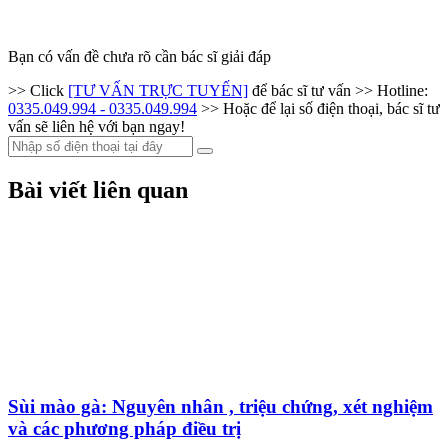
Bạn có vấn đề chưa rõ cần bác sĩ giải đáp
>> Click
[TƯ VẤN TRỰC TUYẾN]
để bác sĩ tư vấn
>> Hotline:
0335.049.994 - 0335.049.994
>> Hoặc để lại số điện thoại, bác sĩ tư
vấn sẽ liên hệ với bạn ngay!
Bài viết liên quan
Sùi mào gà: Nguyên nhân , triệu chứng, xét nghiệm
và các phương pháp điều trị