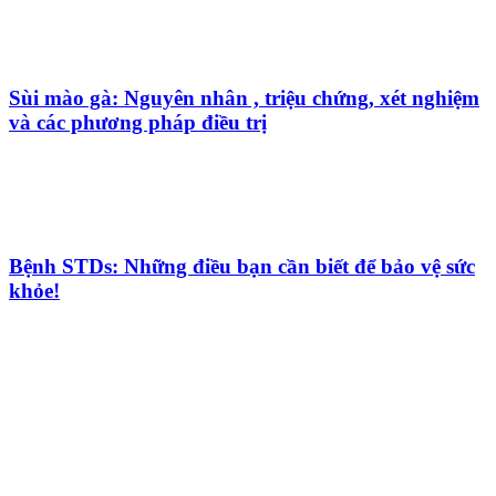
Sùi mào gà: Nguyên nhân , triệu chứng, xét nghiệm
và các phương pháp điều trị
Bệnh STDs: Những điều bạn cần biết để bảo vệ sức
khỏe!