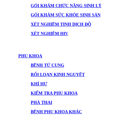
GÓI KHÁM CHỨC NĂNG SINH LÝ
GÓI KHÁM SỨC KHỎE SINH SẢN
XÉT NGHIỆM TINH DỊCH ĐỒ
XÉT NGHIỆM HIV
PHỤ KHOA
BỆNH TỬ CUNG
RỐI LOẠN KINH NGUYỆT
KHÍ HƯ
KIỂM TRA PHỤ KHOA
PHÁ THAI
BỆNH PHỤ KHOA KHÁC