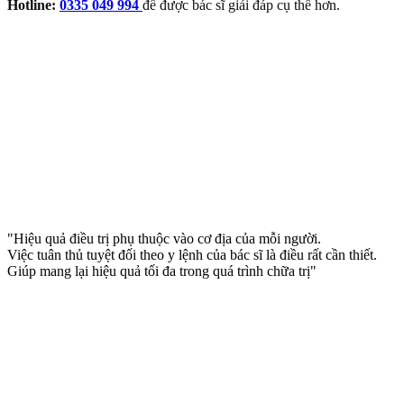
Hotline:
0335 049 994
để được bác sĩ giải đáp cụ thể hơn.
"Hiệu quả điều trị phụ thuộc vào cơ địa của mỗi người.
Việc tuân thủ tuyệt đối theo y lệnh của bác sĩ là điều rất cần thiết.
Giúp mang lại hiệu quả tối đa trong quá trình chữa trị"