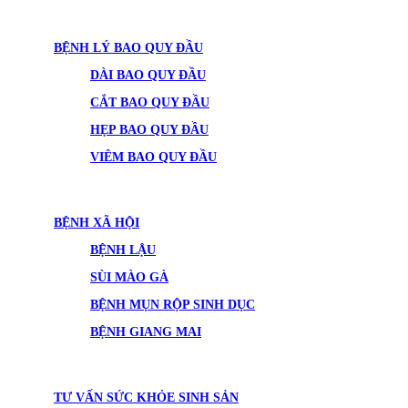
BỆNH LÝ BAO QUY ĐẦU
DÀI BAO QUY ĐẦU
CẮT BAO QUY ĐẦU
HẸP BAO QUY ĐẦU
VIÊM BAO QUY ĐẦU
BỆNH XÃ HỘI
BỆNH LẬU
SÙI MÀO GÀ
BỆNH MỤN RỘP SINH DỤC
BỆNH GIANG MAI
TƯ VẤN SỨC KHỎE SINH SẢN