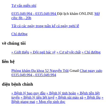
Tư vấn miễn phí
0335.049.994 - 0335.049.994
Đặt lịch khám
ONLINE
Mở
cửa: 8h - 20h
Tất cả các ngày trong tuần kể cả ngày nghỉ lễ
Chỉ đường
về chúng tôi
» Giới thiệu
» Đội ngũ bác sỹ
» Cơ sở vật chất
» Chỉ đường
liên hệ
Phòng khám Đa khoa 52 Nguyễn Trãi
Gmail
Chat ngay zalo
0335.049.994 - 0335.049.994
diện bệnh chính
» Bệnh lý bao quy đầu
» Bệnh lý tinh hoàn
» Bệnh tiền liệt
tuyến
» Bệnh lý tiền liệt tuyế
» Bệnh sùi mào gà
» Bệnh lậu
»
Bệnh giang mai
» Mụn rộp sinh dục