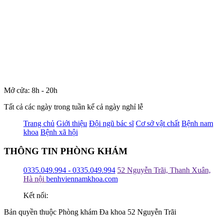
Mở cửa: 8h - 20h
Tất cả các ngày trong tuần kể cả ngày nghỉ lễ
Trang chủ
Giới thiệu
Đội ngũ bác sĩ
Cơ sở vật chất
Bệnh nam
khoa
Bệnh xã hội
THÔNG TIN PHÒNG KHÁM
0335.049.994 - 0335.049.994
52 Nguyễn Trãi, Thanh Xuân,
Hà nội
benhviennamkhoa.com
Kết nối:
Bản quyền thuộc Phòng khám Đa khoa 52 Nguyễn Trãi