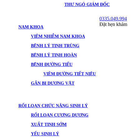
THƯ NGỎ GIÁM ĐỐC
0335.049.994
Đặt hẹn khám
NAM KHOA
VIÊM NHIỄM NAM KHOA
BỆNH LÝ TINH TRÙNG
BỆNH LÝ TINH HOÀN
BỆNH ĐƯỜNG TIỂU
VIÊM ĐƯỜNG TIẾT NIỆU
GẮN BI DƯƠNG VẬT
RỐI LOẠN CHỨC NĂNG SINH LÝ
RỐI LOẠN CƯƠNG DƯƠNG
XUẤT TINH SỚM
YẾU SINH LÝ